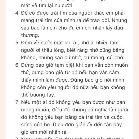
mắt và tìm lại nụ cười
Để có được trái tim của người khác em phải
mang trái tim của mình ra để trao đổi. Nhưng
sau bao lần em cho đi, em chỉ nhận lấy đau
thương.
Đêm về nước mắt lại rơi, nhớ ai nhiều lắm
người ơi thấu lòng, biết rằng nhớ cũng bằng
không, nhưng sao cứ nhớ, cứ mong, cứ chờ
Đừng bao giờ tạm biệt khi bạn vẫn còn muốn
thử, đừng bao giờ từ bỏ nếu bạn vẫn cảm
thấy mình làm được. Đừng bao giờ nói mình
không còn yêu người đó nữa nếu bạn không
thể buông tay.
Nếu một ai đó không yêu bạn được như bạn
mong muốn, điều đó không có nghĩa là người
đó không yêu bạn bằng cả trái tim và cuộc
sống của họ. Điều đơn giản ấy đến tận bây
giờ em mới nhận ra.