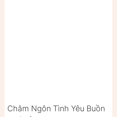
Châm Ngôn Tình Yêu Buồn