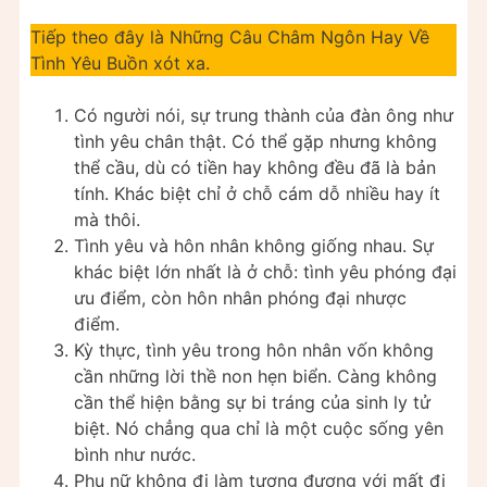
Tiếp theo đây là Những Câu Châm Ngôn Hay Về
Tình Yêu Buồn xót xa.
Có người nói, sự trung thành của đàn ông như
tình yêu chân thật. Có thể gặp nhưng không
thể cầu, dù có tiền hay không đều đã là bản
tính. Khác biệt chỉ ở chỗ cám dỗ nhiều hay ít
mà thôi.
Tình yêu và hôn nhân không giống nhau. Sự
khác biệt lớn nhất là ở chỗ: tình yêu phóng đại
ưu điểm, còn hôn nhân phóng đại nhược
điểm.
Kỳ thực, tình yêu trong hôn nhân vốn không
cần những lời thề non hẹn biển. Càng không
cần thể hiện bằng sự bi tráng của sinh ly tử
biệt. Nó chẳng qua chỉ là một cuộc sống yên
bình như nước.
Phụ nữ không đi làm tương đương với mất đi