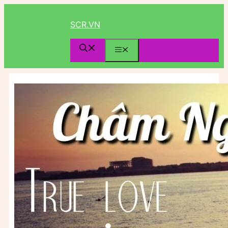
Chuyển
đến
SCR.VN
nội
dung
Menu