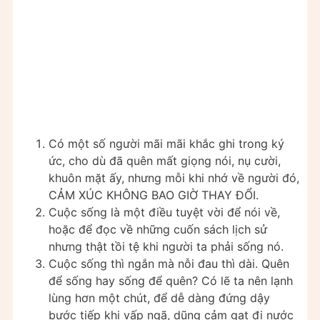
Có một số người mãi mãi khắc ghi trong ký
ức, cho dù đã quên mất giọng nói, nụ cười,
khuôn mặt ấy, nhưng mỗi khi nhớ về người đó,
CẢM XÚC KHÔNG BAO GIỜ THAY ĐỔI.
Cuộc sống là một điều tuyệt vời để nói về,
hoặc để đọc về những cuốn sách lịch sử
nhưng thật tồi tệ khi người ta phải sống nó.
Cuộc sống thì ngắn mà nỗi đau thì dài. Quên
để sống hay sống để quên? Có lẽ ta nên lạnh
lùng hơn một chút, để dễ dàng đứng dậy
bước tiếp khi vấp ngã, dũng cảm gạt đi nước