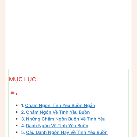
MỤC LỤC
Châm Ngôn Tình Yêu Buồn Ngắn
Châm Ngôn Về Tình Yêu Buồn
Những Châm Ngôn Buồn Về Tình Yêu
Danh Ngôn Về Tình Yêu Buồn
Câu Danh Ngôn Hay Về Tình Yêu Buồn