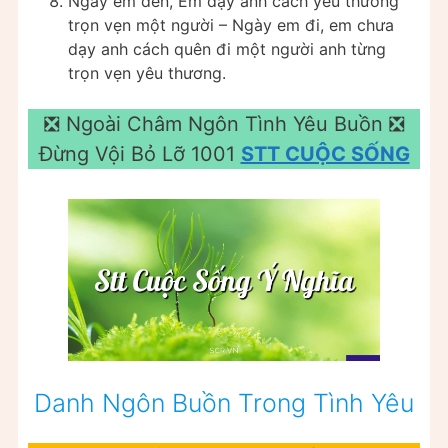
Ngày em đến, Em dạy anh cách yêu thương
trọn vẹn một người – Ngày em đi, em chưa
dạy anh cách quên đi một người anh từng
trọn vẹn yêu thương.
❎ Ngoài Châm Ngôn Tình Yêu Buồn ❎
Đừng Vội Bỏ Lỡ 1001
STT CUỘC SỐNG
Danh Ngôn Buồn Trong Tình Yêu