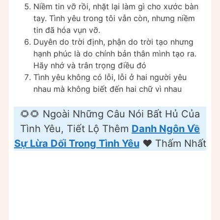
Niềm tin vỡ rồi, nhặt lại làm gì cho xước bàn
tay. Tình yêu trong tôi vẫn còn, nhưng niềm
tin đã hóa vụn vỡ.
Duyên do trời định, phận do trời tạo nhưng
hạnh phúc là do chính bản thân mình tạo ra.
Hãy nhớ và trân trọng điều đó
Tình yêu không có lỗi, lỗi ở hai người yêu
nhau mà không biết đến hai chữ vì nhau
🌻🌻 Ngoài Những Câu Nói Bất Hủ Của
Tình Yêu, Tiết Lộ Thêm
Danh Ngôn Về
Sự Lừa Dối Trong Tình Yêu
❤️ Thấm Nhất