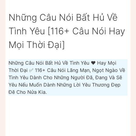
Những Câu Nói Bất Hủ Về
Tình Yêu [116+ Câu Nói Hay
Mọi Thời Đại]
Những Câu Nói Bất Hủ Về Tình Yêu ❤️ Hay Mọi
Thời Đại ✅ 116+ Câu Nói Lãng Mạn, Ngọt Ngào Về
Tình Yêu Dành Cho Những Người Đã, Đang Và Sẽ
Yêu Nếu Muốn Dành Những Lời Yêu Thương Đẹp
Đẽ Cho Nửa Kia.