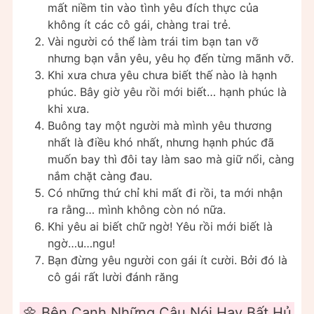
mất niềm tin vào tình yêu đích thực của
không ít các cô gái, chàng trai trẻ.
Vài người có thể làm trái tim bạn tan vỡ
nhưng bạn vẫn yêu, yêu họ đến từng mãnh vỡ.
Khi xưa chưa yêu chưa biết thế nào là hạnh
phúc. Bây giờ yêu rồi mới biết… hạnh phúc là
khi xưa.
Buông tay một người mà mình yêu thương
nhất là điều khó nhất, nhưng hạnh phúc đã
muốn bay thì đôi tay làm sao mà giữ nổi, càng
nắm chặt càng đau.
Có những thứ chỉ khi mất đi rồi, ta mới nhận
ra rằng… mình không còn nó nữa.
Khi yêu ai biết chữ ngờ! Yêu rồi mới biết là
ngờ…u…ngu!
Bạn đừng yêu người con gái ít cười. Bởi đó là
cô gái rất lười đánh răng
🌼 Bên Cạnh Những Câu Nói Hay Bất Hủ