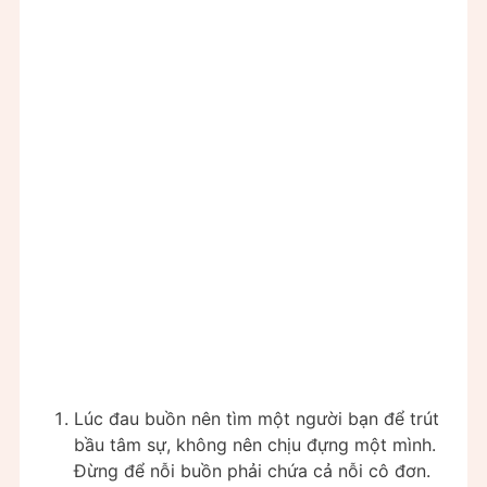
Lúc đau buồn nên tìm một người bạn để trút
bầu tâm sự, không nên chịu đựng một mình.
Đừng để nỗi buồn phải chứa cả nỗi cô đơn.