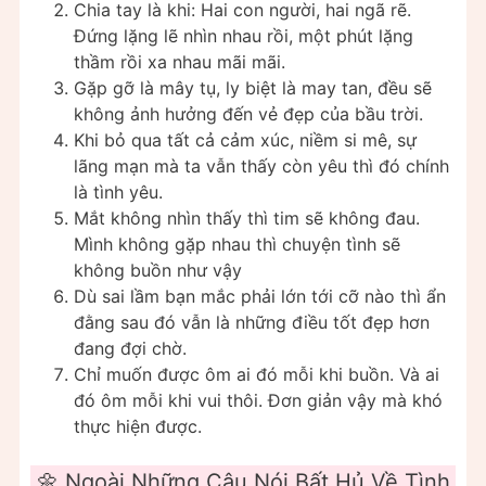
Chia tay là khi: Hai con người, hai ngã rẽ.
Đứng lặng lẽ nhìn nhau rồi, một phút lặng
thầm rồi xa nhau mãi mãi.
Gặp gỡ là mây tụ, ly biệt là may tan, đều sẽ
không ảnh hưởng đến vẻ đẹp của bầu trời.
Khi bỏ qua tất cả cảm xúc, niềm si mê, sự
lãng mạn mà ta vẫn thấy còn yêu thì đó chính
là tình yêu.
Mắt không nhìn thấy thì tim sẽ không đau.
Mình không gặp nhau thì chuyện tình sẽ
không buồn như vậy
Dù sai lầm bạn mắc phải lớn tới cỡ nào thì ẩn
đằng sau đó vẫn là những điều tốt đẹp hơn
đang đợi chờ.
Chỉ muốn được ôm ai đó mỗi khi buồn. Và ai
đó ôm mỗi khi vui thôi. Đơn giản vậy mà khó
thực hiện được.
🌼 Ngoài Những Câu Nói Bất Hủ Về Tình