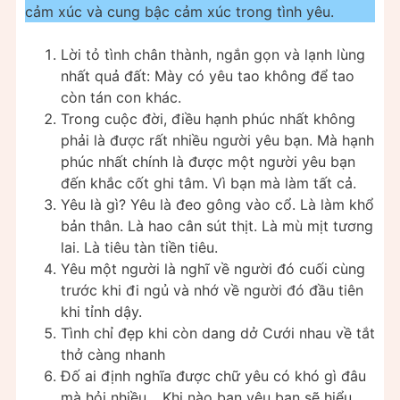
cảm xúc và cung bậc cảm xúc trong tình yêu.
Lời tỏ tình chân thành, ngắn gọn và lạnh lùng
nhất quả đất: Mày có yêu tao không để tao
còn tán con khác.
Trong cuộc đời, điều hạnh phúc nhất không
phải là được rất nhiều người yêu bạn. Mà hạnh
phúc nhất chính là được một người yêu bạn
đến khắc cốt ghi tâm. Vì bạn mà làm tất cả.
Yêu là gì? Yêu là đeo gông vào cổ. Là làm khổ
bản thân. Là hao cân sút thịt. Là mù mịt tương
lai. Là tiêu tàn tiền tiêu.
Yêu một người là nghĩ về người đó cuối cùng
trước khi đi ngủ và nhớ về người đó đầu tiên
khi tỉnh dậy.
Tình chỉ đẹp khi còn dang dở Cưới nhau về tắt
thở càng nhanh
Đố ai định nghĩa được chữ yêu có khó gì đâu
mà hỏi nhiều… Khi nào bạn yêu bạn sẽ hiểu