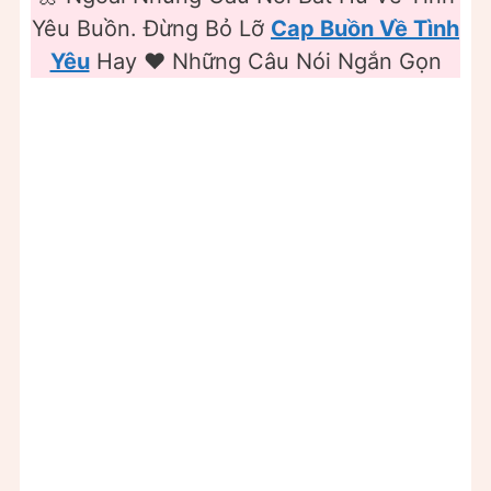
Yêu Buồn. Đừng Bỏ Lỡ
Cap Buồn Về Tình
Yêu
Hay ❤️ Những Câu Nói Ngắn Gọn