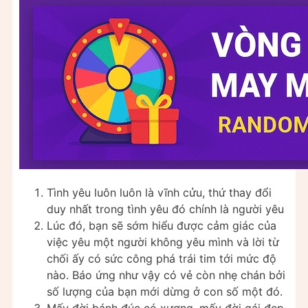
Tình yêu luôn luôn là vĩnh cửu, thứ thay đổi
duy nhất trong tình yêu đó chính là người yêu
Lúc đó, bạn sẽ sớm hiểu được cảm giác của
việc yêu một người không yêu mình và lời từ
chối ấy có sức công phá trái tim tới mức độ
nào. Báo ứng như vậy có vẻ còn nhẹ chán bởi
số lượng của bạn mới dừng ở con số một đó.
Mấy đời bánh đúc có xương, mấy đời gái đẹp