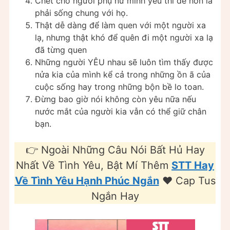
Chết cho người phụ nữ mình yêu thì dễ hơn là
phải sống chung với họ.
Thật dễ dàng để làm quen với một người xa
lạ, nhưng thật khó để quên đi một người xa lạ
đã từng quen
Những người YÊU nhau sẽ luôn tìm thấy được
nửa kia của mình kể cả trong những ồn ã của
cuộc sống hay trong những bộn bề lo toan.
Đừng bao giờ nói không còn yêu nữa nếu
nước mắt của người kia vẫn có thể giữ chân
bạn.
👉 Ngoài Những Câu Nói Bất Hủ Hay
Nhất Về Tình Yêu, Bật Mí Thêm
STT Hay
Về Tình Yêu Hạnh Phúc Ngắn
❤️ Cap Tus
Ngắn Hay