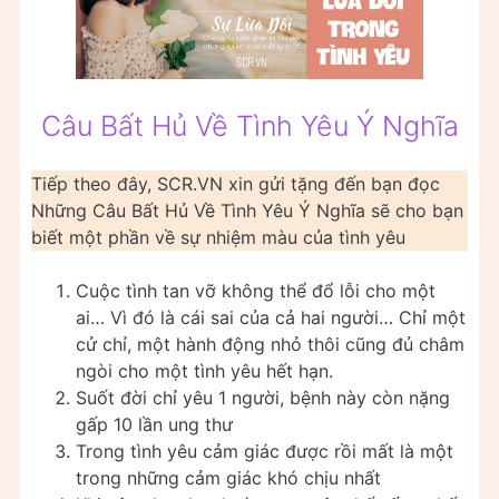
Câu Bất Hủ Về Tình Yêu Ý Nghĩa
Tiếp theo đây, SCR.VN xin gửi tặng đến bạn đọc
Những Câu Bất Hủ Về Tình Yêu Ý Nghĩa sẽ cho bạn
biết một phần về sự nhiệm màu của tình yêu
Cuộc tình tan vỡ không thể đổ lỗi cho một
ai… Vì đó là cái sai của cả hai người… Chỉ một
cử chỉ, một hành động nhỏ thôi cũng đủ châm
ngòi cho một tình yêu hết hạn.
Suốt đời chỉ yêu 1 người, bệnh này còn nặng
gấp 10 lần ung thư
Trong tình yêu cảm giác được rồi mất là một
trong những cảm giác khó chịu nhất