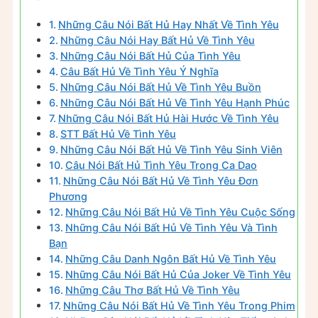
Những Câu Nói Bất Hủ Hay Nhất Về Tình Yêu
Những Câu Nói Hay Bất Hủ Về Tình Yêu
Những Câu Nói Bất Hủ Của Tình Yêu
Câu Bất Hủ Về Tình Yêu Ý Nghĩa
Những Câu Nói Bất Hủ Về Tình Yêu Buồn
Những Câu Nói Bất Hủ Về Tình Yêu Hạnh Phúc
Những Câu Nói Bất Hủ Hài Hước Về Tình Yêu
STT Bất Hủ Về Tình Yêu
Những Câu Nói Bất Hủ Về Tình Yêu Sinh Viên
Câu Nói Bất Hủ Tình Yêu Trong Ca Dao
Những Câu Nói Bất Hủ Về Tình Yêu Đơn
Phương
Những Câu Nói Bất Hủ Về Tình Yêu Cuộc Sống
Những Câu Nói Bất Hủ Về Tình Yêu Và Tình
Bạn
Những Câu Danh Ngôn Bất Hủ Về Tình Yêu
Những Câu Nói Bất Hủ Của Joker Về Tình Yêu
Những Câu Thơ Bất Hủ Về Tình Yêu
Những Câu Nói Bất Hủ Về Tình Yêu Trong Phim