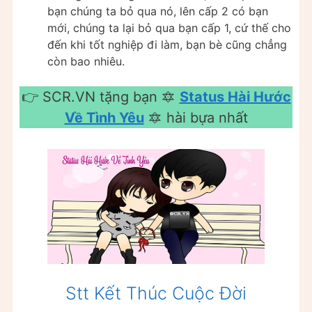
bạn chúng ta bỏ qua nó, lên cấp 2 có bạn
mới, chúng ta lại bỏ qua bạn cấp 1, cứ thế cho
đến khi tốt nghiệp đi làm, bạn bè cũng chẳng
còn bao nhiêu.
👉 SCR.VN tặng bạn 🔯
Status Hài Hước
Về Tình Yêu
🔯 hài bựa nhất
Stt Kết Thúc Cuộc Đời