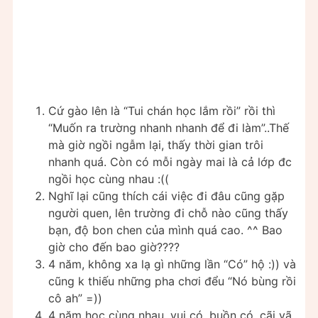
Cứ gào lên là “Tui chán học lắm rồi” rồi thì
“Muốn ra trường nhanh nhanh để đi làm”..Thế
mà giờ ngồi ngẫm lại, thấy thời gian trôi
nhanh quá. Còn có mỗi ngày mai là cả lớp đc
ngồi học cùng nhau :((
Nghĩ lại cũng thích cái việc đi đâu cũng gặp
người quen, lên trường đi chỗ nào cũng thấy
bạn, độ bon chen của mình quá cao. ^^ Bao
giờ cho đến bao giờ????
4 năm, không xa lạ gì những lần “Có” hộ :)) và
cũng k thiếu những pha chơi đểu “Nó bùng rồi
cô ah” =))
4 năm học cùng nhau, vui có, buồn có, cãi vã