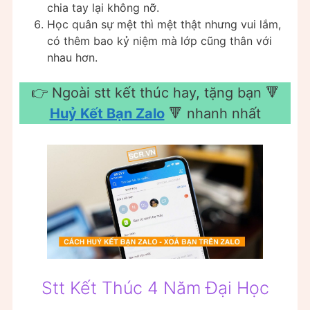
chia tay lại không nỡ.
Học quân sự mệt thì mệt thật nhưng vui lắm,
có thêm bao kỷ niệm mà lớp cũng thân với
nhau hơn.
👉 Ngoài stt kết thúc hay, tặng bạn 🔻
Huỷ Kết Bạn Zalo
🔻 nhanh nhất
Stt Kết Thúc 4 Năm Đại Học