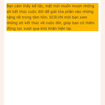
Bạn cảm thấy bế tắc, mệt mỏi muốn mượn những
stt kết thúc cuộc đời để giải tỏa phần nào những
nặng nề trong tâm hồn. SCR.VN mời bạn xem
những stt kết thúc về cuộc đời, giúp bạn có thêm
động lực vượt qua khó khăn hiện tại.