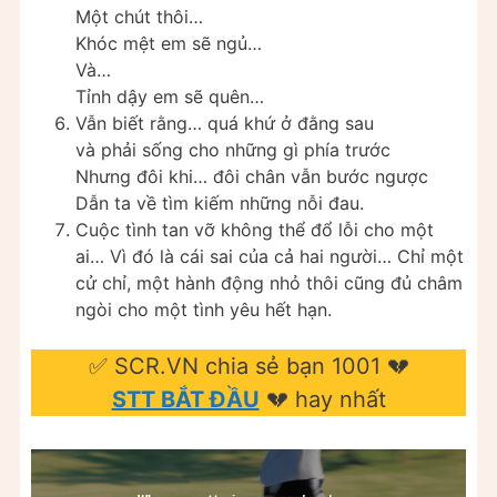
Một chút thôi…
Khóc mệt em sẽ ngủ…
Và…
Tỉnh dậy em sẽ quên…
Vẫn biết rằng… quá khứ ở đằng sau
và phải sống cho những gì phía trước
Nhưng đôi khi… đôi chân vẫn bước ngược
Dẫn ta về tìm kiếm những nỗi đau.
Cuộc tình tan vỡ không thể đổ lỗi cho một
ai… Vì đó là cái sai của cả hai người… Chỉ một
cử chỉ, một hành động nhỏ thôi cũng đủ châm
ngòi cho một tình yêu hết hạn.
✅ SCR.VN chia sẻ bạn 1001 💔
STT BẮT ĐẦU
💔 hay nhất