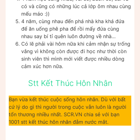
có và cũng có những lúc cả lớp ôm nhau cùng
mếu máo :))
4 năm, cùng nhau đến phá nhà kha khá đứa
để ăn uống phê pha để rồi mấy đứa cùng
nhau say bí tỉ quên luôn đường về nhà…
Có lẽ phải vài hôm nữa khi cảm nhận sự trống
vắng vì không còn được đi học như thời còn
sinh viên thì mình mới viết được nhiều dòng
cảm xúc hơn nữa.
Stt Kết Thúc Hôn Nhân
Bạn vừa kết thúc cuộc sống hôn nhân. Dù với bất
cứ lý do gì thì người trong cuộc vẫn luôn là người
tổn thương nhiều nhất. SCR.VN chia sẻ với bạn
1001 stt kết thúc hôn nhân đẫm nước mắt.