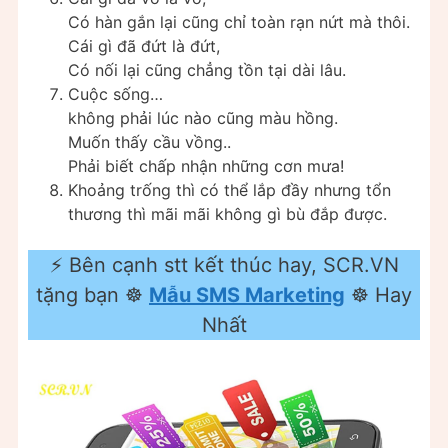
Có hàn gắn lại cũng chỉ toàn rạn nứt mà thôi.
Cái gì đã đứt là đứt,
Có nối lại cũng chẳng tồn tại dài lâu.
Cuộc sống…
không phải lúc nào cũng màu hồng.
Muốn thấy cầu vồng..
Phải biết chấp nhận những cơn mưa!
Khoảng trống thì có thể lắp đầy nhưng tổn
thương thì mãi mãi không gì bù đắp được.
⚡️ Bên cạnh stt kết thúc hay, SCR.VN
tặng bạn ☸
Mẫu SMS Marketing
☸ Hay
Nhất