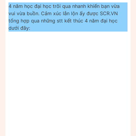
4 năm học đại học trôi qua nhanh khiến bạn vừa
vui vừa buồn. Cảm xúc lẫn lộn ấy được SCR.VN
tổng hợp qua những stt kết thúc 4 năm đại học
dưới đây: