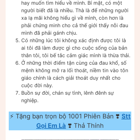
hay muốn tìm hiểu về mình. Bí mật, có một
người biết đã là nhiều. Thà là để những người
xa lạ mãi không hiểu gì về mình, còn hơn là
phải chứng minh cho cả thế giới thấy nỗi đau
mình đã phải gánh chịu.
Có những lúc tôi không xác định được tôi là
ai tôi đã làm được gì cho cuộc sống của bản
thân tôi, tôi bế tắc cảm giác mình là thừa thải.
Ở những thời điểm tận cùng của đau khổ, số
mệnh không mở ra lối thoát, niềm tin vào tôn
giáo chính là cách giải thoát duy nhất cho
cuộc đời này.
Buồn sự đời, chán sự tình, lênh đênh sự
nghiệp.
⚡️ Tặng bạn trọn bộ 1001 Phiên Bản ❣️
Stt
Gọi Em Là
❣️ Thả Thính