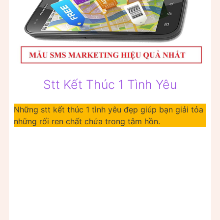
Stt Kết Thúc 1 Tình Yêu
Những stt kết thúc 1 tình yêu đẹp giúp bạn giải tỏa
những rối ren chất chứa trong tâm hồn.