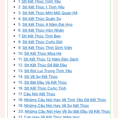
Stt Kết Thúc Tình Yêu
Stt Kết Thúc 1 Tình Yêu
Stt Kết Thúc Một Mối Quan Hệ
Stt Kết Thúc Quân Sự
Stt Kết Thúc 4 Năm Đại Học
Stt Kết Thúc Hôn Nhân
Stt Kết Thúc Tình Bạn
Stt Kết Thúc Cuộc Đời
Stt Kết Thúc Thời Sinh Viên
Stt Kết Thúc Mùa Hè
Stt Kết Thúc 12 Năm Đèn Sách
Stt Kết Thúc Để Bắt Đầu
Stt Rút Lui Trong Tình Yêu
Stt Về Sự Kết Thúc
Stt Bắt Đầu Và Kết Thúc
Stt Kết Thúc Cuộc Tình
Câu Nói Kết Thúc
Những Câu Nói Hay Về Tình Yêu Đã Kết Thúc
Những Câu Nói Hay Về Sự Kết Thúc
Những Câu Nói Hay Về Sự Bắt Đầu Và Kết Thúc
Cap Hay Về Kết Thúc Năm Học