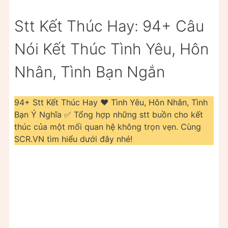
Stt Kết Thúc Hay: 94+ Câu
Nói Kết Thúc Tình Yêu, Hôn
Nhân, Tình Bạn Ngắn
94+ Stt Kết Thúc Hay ❤️️ Tình Yêu, Hôn Nhân, Tình
Bạn Ý Nghĩa ✅ Tổng hợp những stt buồn cho kết
thúc của một mối quan hệ không trọn vẹn. Cùng
SCR.VN tìm hiểu dưới đây nhé!