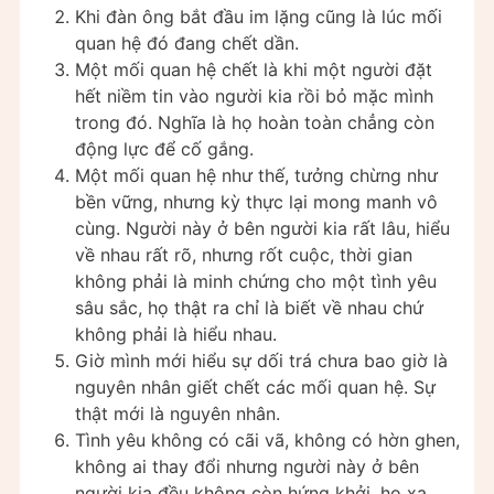
Khi đàn ông bắt đầu im lặng cũng là lúc mối
quan hệ đó đang chết dần.
Một mối quan hệ chết là khi một người đặt
hết niềm tin vào người kia rồi bỏ mặc mình
trong đó. Nghĩa là họ hoàn toàn chẳng còn
động lực để cố gắng.
Một mối quan hệ như thế, tưởng chừng như
bền vững, nhưng kỳ thực lại mong manh vô
cùng. Người này ở bên người kia rất lâu, hiểu
về nhau rất rõ, nhưng rốt cuộc, thời gian
không phải là minh chứng cho một tình yêu
sâu sắc, họ thật ra chỉ là biết về nhau chứ
không phải là hiểu nhau.
Giờ mình mới hiểu sự dối trá chưa bao giờ là
nguyên nhân giết chết các mối quan hệ. Sự
thật mới là nguyên nhân.
Tình yêu không có cãi vã, không có hờn ghen,
không ai thay đổi nhưng người này ở bên
người kia đều không còn hứng khởi, họ xa