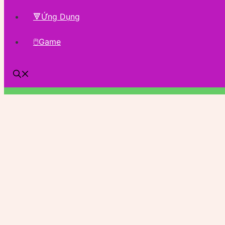
🔻Ứng Dụng
🖱Game