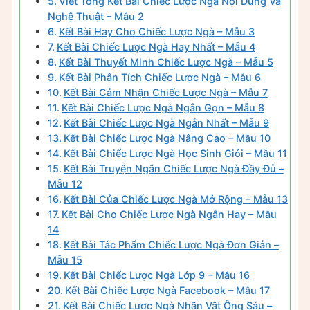
Viết Tổng Kết Bài Chiếc Lược Ngà Nội Dung Và
Nghệ Thuật – Mẫu 2
Kết Bài Hay Cho Chiếc Lược Ngà – Mẫu 3
Kết Bài Chiếc Lược Ngà Hay Nhất – Mẫu 4
Kết Bài Thuyết Minh Chiếc Lược Ngà – Mẫu 5
Kết Bài Phân Tích Chiếc Lược Ngà – Mẫu 6
Kết Bài Cảm Nhận Chiếc Lược Ngà – Mẫu 7
Kết Bài Chiếc Lược Ngà Ngắn Gọn – Mẫu 8
Kết Bài Chiếc Lược Ngà Ngắn Nhất – Mẫu 9
Kết Bài Chiếc Lược Ngà Nâng Cao – Mẫu 10
Kết Bài Chiếc Lược Ngà Học Sinh Giỏi – Mẫu 11
Kết Bài Truyện Ngắn Chiếc Lược Ngà Đầy Đủ –
Mẫu 12
Kết Bài Của Chiếc Lược Ngà Mở Rộng – Mẫu 13
Kết Bài Cho Chiếc Lược Ngà Ngắn Hay – Mẫu
14
Kết Bài Tác Phẩm Chiếc Lược Ngà Đơn Giản –
Mẫu 15
Kết Bài Chiếc Lược Ngà Lớp 9 – Mẫu 16
Kết Bài Chiếc Lược Ngà Facebook – Mẫu 17
Kết Bài Chiếc Lược Ngà Nhân Vật Ông Sáu –