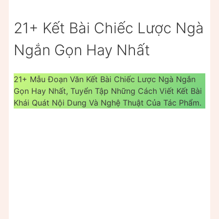
21+ Kết Bài Chiếc Lược Ngà
Ngắn Gọn Hay Nhất
21+ Mẫu Đoạn Văn Kết Bài Chiếc Lược Ngà Ngắn
Gọn Hay Nhất, Tuyển Tập Những Cách Viết Kết Bài
Khái Quát Nội Dung Và Nghệ Thuật Của Tác Phẩm.