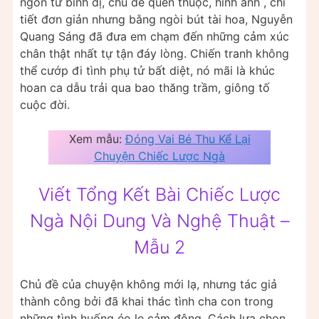
ngôn từ bình dị, chủ đề quen thuộc, hình ảnh , chi
tiết đơn giản nhưng bằng ngòi bút tài hoa, Nguyễn
Quang Sáng đã đưa em chạm đến những cảm xúc
chân thật nhất tự tận đáy lòng. Chiến tranh không
thể cướp đi tình phụ tử bất diệt, nó mãi là khúc
hoan ca dẫu trải qua bao thăng trầm, giông tố
cuộc đời.
Xem mẫu:
Đóng Vai Bé Thu Kể Lại
Chuyện Chiếc Lược Ngà
Viết Tổng Kết Bài Chiếc Lược
Ngà Nội Dung Và Nghệ Thuật –
Mẫu 2
Chủ đề của chuyện không mới lạ, nhưng tác giả
thành công bởi đã khai thác tình cha con trong
những tình huống éo le cảm động. Cách lựa chọn