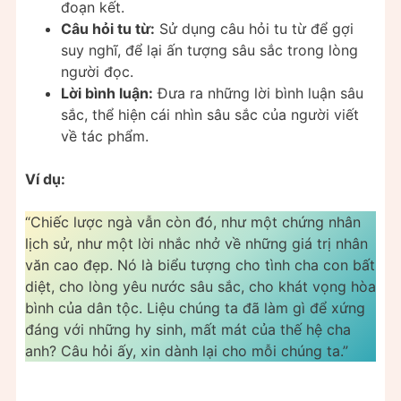
đoạn kết.
Câu hỏi tu từ:
Sử dụng câu hỏi tu từ để gợi
suy nghĩ, để lại ấn tượng sâu sắc trong lòng
người đọc.
Lời bình luận:
Đưa ra những lời bình luận sâu
sắc, thể hiện cái nhìn sâu sắc của người viết
về tác phẩm.
Ví dụ:
“Chiếc lược ngà vẫn còn đó, như một chứng nhân
lịch sử, như một lời nhắc nhở về những giá trị nhân
văn cao đẹp. Nó là biểu tượng cho tình cha con bất
diệt, cho lòng yêu nước sâu sắc, cho khát vọng hòa
bình của dân tộc. Liệu chúng ta đã làm gì để xứng
đáng với những hy sinh, mất mát của thế hệ cha
anh? Câu hỏi ấy, xin dành lại cho mỗi chúng ta.”