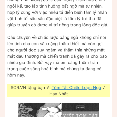
ngôi kể, tạo lập tình huống bất ngờ mà tự nhiên,
hợp lý cùng với việc miêu tả diễn biến tâm lý nhân
vật tinh tế, sâu sắc đặc biệt là tâm lý trẻ thơ đã
giúp truyện có được vị trí riêng trong lòng độc giả.
Câu chuyện về chiếc lược bằng ngà không chỉ nói
lên tình cha con sâu nặng thắm thiết mà còn gợi
cho người đọc suy ngẫm và thấm thía những mất
mát đau thương mà chiến tranh đã gây ra cho bao
nhiêu gia đình. Bởi vậy mà em càng thêm trân
trọng cuộc sống hoà bình mà chúng ta đang có
hôm nay.
SCR.VN tặng bạn 💧
Tóm Tắt Chiếc Lược Ngà
💧
Hay Nhất