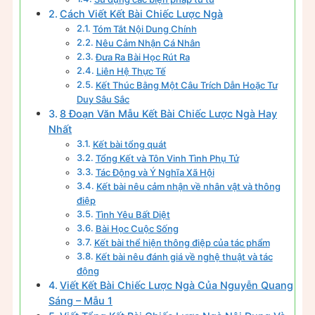
Cách Viết Kết Bài Chiếc Lược Ngà
Tóm Tắt Nội Dung Chính
Nêu Cảm Nhận Cá Nhân
Đưa Ra Bài Học Rút Ra
Liên Hệ Thực Tế
Kết Thúc Bằng Một Câu Trích Dẫn Hoặc Tư
Duy Sâu Sắc
8 Đoạn Văn Mẫu Kết Bài Chiếc Lược Ngà Hay
Nhất
Kết bài tổng quát
Tổng Kết và Tôn Vinh Tình Phụ Tử
Tác Động và Ý Nghĩa Xã Hội
Kết bài nêu cảm nhận về nhân vật và thông
điệp
Tình Yêu Bất Diệt
Bài Học Cuộc Sống
Kết bài thể hiện thông điệp của tác phẩm
Kết bài nêu đánh giá về nghệ thuật và tác
động
Viết Kết Bài Chiếc Lược Ngà Của Nguyễn Quang
Sáng – Mẫu 1