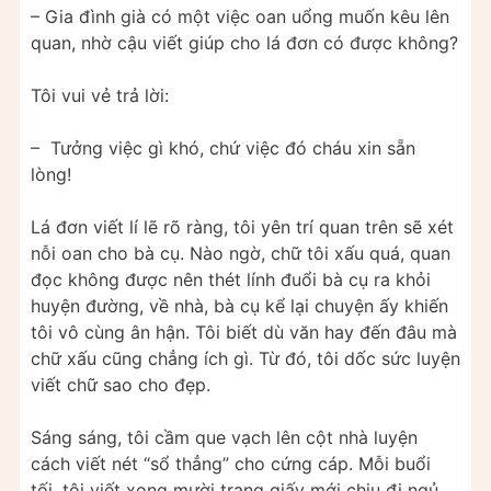
– Gia đình già có một việc oan uổng muốn kêu lên
quan, nhờ cậu viết giúp cho lá đơn có được không?
Tôi vui vẻ trả lời:
– Tưởng việc gì khó, chứ việc đó cháu xin sẵn
lòng!
Lá đơn viết lí lẽ rõ ràng, tôi yên trí quan trên sẽ xét
nỗi oan cho bà cụ. Nào ngờ, chữ tôi xấu quá, quan
đọc không được nên thét lính đuổi bà cụ ra khỏi
huyện đường, về nhà, bà cụ kể lại chuyện ấy khiến
tôi vô cùng ân hận. Tôi biết dù văn hay đến đâu mà
chữ xấu cũng chẳng ích gì. Từ đó, tôi dốc sức luyện
viết chữ sao cho đẹp.
Sáng sáng, tôi cầm que vạch lên cột nhà luyện
cách viết nét “sổ thẳng” cho cứng cáp. Mỗi buổi
tối, tôi viết xong mười trang giấy mới chịu đi ngủ.