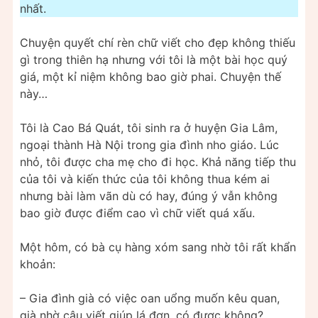
nhất.
Chuyện quyết chí rèn chữ viết cho đẹp không thiếu
gì trong thiên hạ nhưng với tôi là một bài học quý
giá, một kỉ niệm không bao giờ phai. Chuyện thế
này…
Tôi là Cao Bá Quát, tôi sinh ra ở huyện Gia Lâm,
ngoại thành Hà Nội trong gia đình nho giáo. Lúc
nhỏ, tôi được cha mẹ cho đi học. Khả năng tiếp thu
của tôi và kiến thức của tôi không thua kém ai
nhưng bài làm vãn dù có hay, đúng ý vẫn không
bao giờ được điểm cao vì chữ viết quá xấu.
Một hôm, có bà cụ hàng xóm sang nhờ tôi rất khẩn
khoản:
– Gia đình già có việc oan uổng muốn kêu quan,
già nhờ cậu viết giúp lá đơn, có được không?