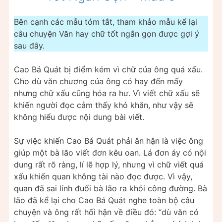
Bên cạnh các mẫu tóm tắt, tham khảo mẫu kể lại
câu chuyện Văn hay chữ tốt ngắn gọn được gợi ý
sau đây.
Cao Bá Quát bị điểm kém vì chữ của ông quá xấu.
Cho dù văn chương của ông có hay đến mấy
nhưng chữ xấu cũng hóa ra hư. Vì viết chữ xấu sẽ
khiến người đọc cảm thấy khó khăn, như vậy sẽ
không hiểu được nội dung bài viết.
Sự việc khiến Cao Bá Quát phải ân hận là việc ông
giúp một bà lão viết đơn kêu oan. Lá đơn áy có nội
dung rất rõ ràng, lí lẽ hợp lý, nhưng vì chữ viết quá
xấu khiến quan không tài nào đọc được. Vì vậy,
quan đã sai lính đuổi bà lão ra khỏi công đường. Bà
lão đã kể lại cho Cao Bá Quát nghe toàn bộ câu
chuyện và ông rất hối hận về điều đó: “dù văn có