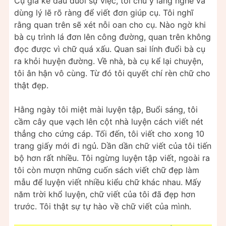
Cụ già kể đầu đuôi sự việc, tôi chú ý lắng nghe và
dùng lý lẽ rõ ràng để viết đơn giúp cụ. Tôi nghĩ
rằng quan trên sẽ xét nỗi oan cho cụ. Nào ngờ khi
bà cụ trình lá đơn lên công đường, quan trên không
đọc được vì chữ quá xấu. Quan sai lính đuổi bà cụ
ra khỏi huyện đường. Về nhà, bà cụ kể lại chuyện,
tôi ân hận vô cùng. Từ đó tôi quyết chí rèn chữ cho
thật đẹp.
Hằng ngày tôi miệt mài luyện tập, Buổi sáng, tôi
cầm cây que vạch lên cột nhà luyện cách viết nét
thẳng cho cứng cáp. Tối đến, tôi viết cho xong 10
trang giấy mới đi ngủ. Dần dần chữ viết của tôi tiến
bộ hơn rất nhiều. Tôi ngừng luyện tập viết, ngoài ra
tôi còn mượn những cuốn sách viết chữ đẹp làm
mẫu để luyện viết nhiều kiểu chữ khác nhau. Mấy
năm trời khổ luyện, chữ viết của tôi đã đẹp hơn
trước. Tôi thật sự tự hào về chữ viết của mình.