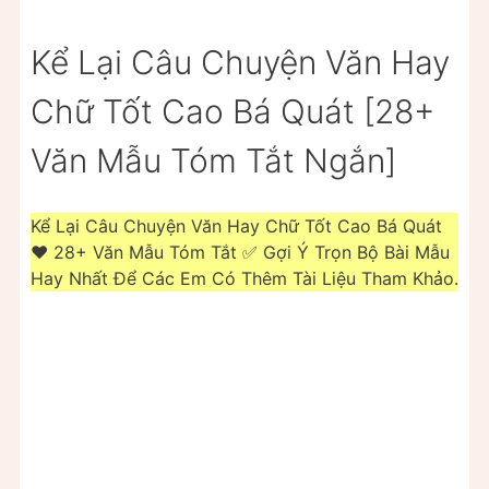
Kể Lại Câu Chuyện Văn Hay
Chữ Tốt Cao Bá Quát [28+
Văn Mẫu Tóm Tắt Ngắn]
Kể Lại Câu Chuyện Văn Hay Chữ Tốt Cao Bá Quát
❤️️ 28+ Văn Mẫu Tóm Tắt ✅ Gợi Ý Trọn Bộ Bài Mẫu
Hay Nhất Để Các Em Có Thêm Tài Liệu Tham Khảo.