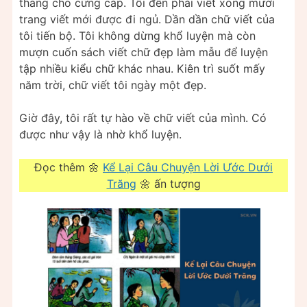
thẳng cho cứng cáp. Tối đến phải viết xong mười
trang viết mới được đi ngủ. Dần dần chữ viết của
tôi tiến bộ. Tôi không dừng khổ luyện mà còn
mượn cuốn sách viết chữ đẹp làm mẫu để luyện
tập nhiều kiểu chữ khác nhau. Kiên trì suốt mấy
năm trời, chữ viết tôi ngày một đẹp.
Giờ đây, tôi rất tự hào về chữ viết của mình. Có
được như vậy là nhờ khổ luyện.
Đọc thêm 🌼
Kể Lại Câu Chuyện Lời Ước Dưới
Trăng
🌼 ấn tượng