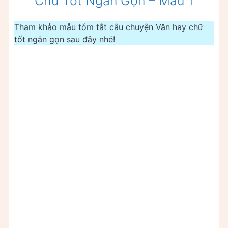
Chữ Tốt Ngắn Gọn – Mẫu 1
Tham khảo mẫu tóm tắt câu chuyện Văn hay chữ
tốt ngắn gọn sau đây nhé!