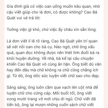
Gia đình già có việc oan uổng muốn kêu quan, nhờ
cậu viết giúp cho lá đơn, có được không? Cao Bá
Quát vui vẻ trả lời:
Tưởng việc gì khó, chứ việc ấy cháu xin sẵn lòng.
Lá đơn viết lí lẽ rõ ràng, Cao Bá Quát yên trí quan
sẽ xét nỗi oan cho bà cụ. Nào ngờ, chữ ông xấu
quá, quan đọc không được nên thét lính đuổi bà ra
khỏi huyện đường. Về nhà, bà kể lại câu chuyện
khiến Cao Bá Quát vô cùng ân hận. Ông biết dù văn
hay đến đâu mà chữ không ra chữ cũng chẳng ích
gì. Từ đó, ông dốc sức luyện viết chữ sao cho đẹp.
Sáng sáng, ông luôn cầm que vạch lên cột nhà để
luyện chữ cho cứng cáp. Mỗi buổi tối, ông viết
xong mười trang vở mới chịu đi ngủ. Chữ viết đã
tiến bộ, ông lại mượn những cuốn sách chữ viết