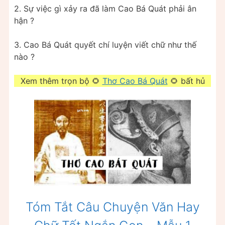
2. Sự việc gì xảy ra đã làm Cao Bá Quát phải ân
hận ?
3. Cao Bá Quát quyết chí luyện viết chữ như thế
nào ?
Xem thêm trọn bộ 🌻
Thơ Cao Bá Quát
🌻 bất hủ
Tóm Tắt Câu Chuyện Văn Hay