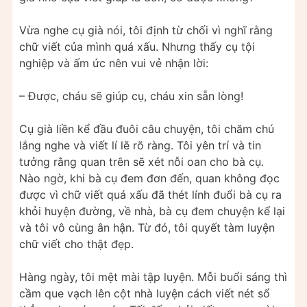
Vừa nghe cụ già nói, tôi định từ chối vì nghĩ rằng
chữ viết của mình quá xấu. Nhưng thấy cụ tội
nghiệp và ấm ức nên vui vẻ nhận lời:
– Được, cháu sẽ giúp cụ, cháu xin sẵn lòng!
Cụ già liền kể đầu đuôi câu chuyện, tôi chăm chú
lắng nghe và viết lí lẽ rõ ràng. Tôi yên trí và tin
tưởng rằng quan trên sẽ xét nỗi oan cho bà cụ.
Nào ngờ, khi bà cụ đem đơn đến, quan không đọc
được vì chữ viết quá xấu đã thét lính đuổi bà cụ ra
khỏi huyện đường, về nhà, bà cụ đem chuyện kể lại
và tôi vô cùng ân hận. Từ đó, tôi quyết tàm luyện
chữ viết cho thật đẹp.
Hàng ngày, tôi mệt mài tập luyện. Mỗi buổi sáng thì
cầm que vạch lên cột nhà luyện cách viết nét sổ