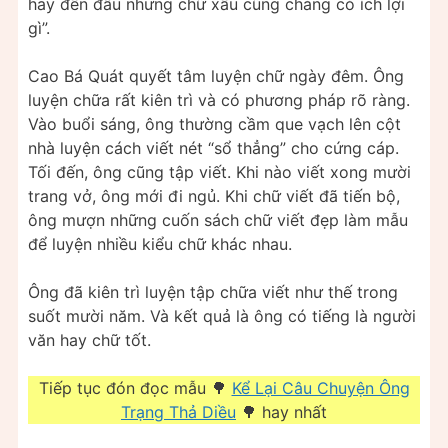
hay đến đâu nhưng chữ xấu cũng chẳng có ích lợi
gì”.
Cao Bá Quát quyết tâm luyện chữ ngày đêm. Ông
luyện chữa rất kiên trì và có phương pháp rõ ràng.
Vào buổi sáng, ông thường cầm que vạch lên cột
nhà luyện cách viết nét “sổ thẳng” cho cứng cáp.
Tối đến, ông cũng tập viết. Khi nào viết xong mười
trang vở, ông mới đi ngủ. Khi chữ viết đã tiến bộ,
ông mượn những cuốn sách chữ viết đẹp làm mẫu
để luyện nhiều kiểu chữ khác nhau.
Ông đã kiên trì luyện tập chữa viết như thế trong
suốt mười năm. Và kết quả là ông có tiếng là người
văn hay chữ tốt.
Tiếp tục đón đọc mẫu 🌳
Kể Lại Câu Chuyện Ông
Trạng Thả Diều
🌳 hay nhất