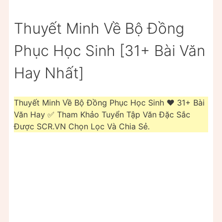
Thuyết Minh Về Bộ Đồng
Phục Học Sinh [31+ Bài Văn
Hay Nhất]
Thuyết Minh Về Bộ Đồng Phục Học Sinh ❤️️ 31+ Bài
Văn Hay ✅ Tham Khảo Tuyển Tập Văn Đặc Sắc
Được SCR.VN Chọn Lọc Và Chia Sẻ.