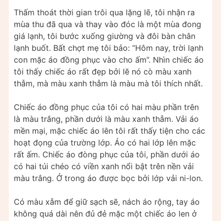
Thấm thoát thời gian trôi qua lặng lẽ, tôi nhận ra
mùa thu đã qua và thay vào đóc là một mùa đong
giá lạnh, tôi bước xuống giường và đôi bàn chân
lạnh buốt. Bất chợt mẹ tôi bảo: “Hôm nay, trời lạnh
con mặc áo đồng phục vào cho ấm”. Nhìn chiếc áo
tôi thấy chiếc áo rất đẹp bởi lẽ nó cò màu xanh
thẫm, mà màu xanh thẫm là màu mà tôi thích nhất.
Chiếc áo đồng phục của tôi có hai màu phần trên
là màu trắng, phần dưới là màu xanh thẫm. Vải áo
mền mại, mặc chiếc áo lên tôi rất thấy tiện cho các
hoạt đọng của trường lớp. Áo có hai lớp lên mặc
rất ấm. Chiếc áo đòng phục của tôi, phần dưới áo
có hai túi chéo có viền xanh nổi bật trên nền vải
màu trắng. Ở trong áo được bọc bởi lớp vải ni-lon.
Có màu xẫm để giữ sạch sẽ, nách áo rộng, tay áo
không quá dài nên đủ đẻ mặc một chiếc áo len ở