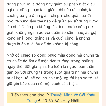
đồng phục mùa đông này giảm sự phân biệt giàu
nghèo, đồng phục làm giảm chi tiêu tài chính, là
cách giúp gia đình giảm chi phí cho quần áo đi
học. “Nhưng làm thế nào đẻ quần áo sử dụng được
lâu nhỉ.” Chúng ta không lên dùng nước nóng đẻ
giặt, không ngâm áo với quần áo sẫm màu, áo giặt
xong phải phơi thẳng ra và cuối cùng là không
được là áo quá lâu để áo không bị hỏng.
Nhờ có chiếc áo đồng phục mùa đong mà chúng ta
có chiếc áo ấm để mặc đến trường trong những
ngày thời tiết giá lạnh. Nó luôn là người bạn thân
gắn bó với chúng ta trong suốt quá trình mà chúng
ta đi học, tôi sẽ coi nó như mội người bạn và tôi sẽ
giữ gìn bảo quản nó mội cách cẩn thận.
Tiếp theo đón đọc 🌹
Thuyết Minh Về Cái Khẩu
Trang
🌹 10 Bài Văn Hay Nhất