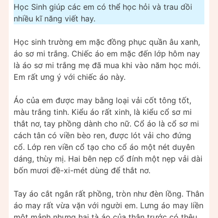
Học Sinh giúp các em có thể học hỏi và trau dồi
nhiều kĩ năng viết hay.
Học sinh trường em mặc đồng phục quần âu xanh,
áo sơ mi trắng. Chiếc áo em mặc đến lớp hôm nay
là áo sơ mi trắng mẹ đã mua khi vào năm học mới.
Em rất ưng ý với chiếc áo này.
Áo của em được may bằng loại vải cốt tông tốt,
màu trắng tinh. Kiểu áo rất xinh, là kiểu cổ sơ mi
thắt nơ, tay phồng dành cho nữ. Cổ áo là cổ sơ mi
cách tân có viền bèo ren, được lót vải cho đứng
cổ. Lớp ren viền cổ tạo cho cổ áo một nét duyên
dáng, thùy mị. Hai bên nẹp cổ đính một nẹp vải dài
bốn mươi đề-xi-mét dùng để thắt nơ.
Tay áo cắt ngắn rất phồng, tròn như đèn lồng. Thân
áo may rất vừa vặn với người em. Lưng áo may liền
một mảnh nhưng hai tà áo của thân trước có thêu