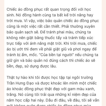
Chiếc áo đồng phục rất quan trọng đối với học
sinh. Nó đồng hành cùng ta bất kể trời nắng hay
trời mưa. Vì vậy, việc bảo quản chiếc áo đồng phục
cũng là một việc rất cần thiết. Phải thường xuyên
bảo quản sạch sẽ. Để tránh phai màu, chúng ta
không nên giặt bằng thuốc tẩy và tránh tiếp xúc
trực tiếp với ánh nắng mặt trời. Khi trời mưa, chiếc
áo bị ướt thì đem về phải giặt giũ và phơi ngay để
tránh bị ẩm, mốc. “Của bền tại người” nếu chúng ta
giữ gìn và bảo quản nó đúng cách thì chiếc áo sẽ
bền, đẹp, sử dụng được lâu.
Thật tự hào khi tôi được học tập tại ngôi trường
Trần Hưng Đạo và được khoác lên mình một chiếc
áo khoác đồng phục thật đẹp với gam màu xanh,
trắng. Nó cùng tôi trải qua những kỉ niệm đẹp của
năm học cấp hai này. Dẫu đi đâu, về đâu, tôi sẽ vẫn
mãi không quên được chiếc áo đồng phục mùa