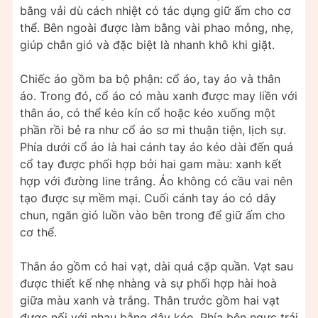
bằng vải dù cách nhiệt có tác dụng giữ ấm cho cơ
thể. Bên ngoài được làm bằng vài phao mỏng, nhẹ,
giúp chắn gió và đặc biệt là nhanh khô khi giặt.
Chiếc áo gồm ba bộ phận: cổ áo, tay áo và thân
áo. Trong đó, cổ áo có màu xanh được may liền với
thân áo, có thể kéo kín cổ hoặc kéo xuống một
phần rồi bẻ ra như cổ áo sơ mi thuận tiện, lịch sự.
Phía dưới cổ áo là hai cánh tay áo kéo dài đến quá
cổ tay được phối hợp bởi hai gam màu: xanh kết
hợp với đường line trắng. Áo không có cầu vai nên
tạo được sự mềm mại. Cuối cánh tay áo có dây
chun, ngăn gió luồn vào bên trong để giữ ấm cho
cơ thể.
Thân áo gồm có hai vạt, dài quá cặp quần. Vạt sau
được thiết kế nhẹ nhàng và sự phối hợp hài hoà
giữa màu xanh và trắng. Thân trước gồm hai vạt
được nối với nhau bằng dây kéo. Phía bên ngực trái