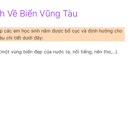
h Về Biển Vũng Tàu
giúp các em học sinh nắm được bố cục và định hướng cho
u chi tiết dưới đây:
(một vùng biển đẹp của nước ta, nổi tiếng, nên thơ,…).