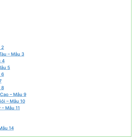
 2
Tàu – Mẫu 3
 4
Mẫu 5
 6
7
 8
 Cao – Mẫu 9
iỏi – Mẫu 10
 – Mẫu 11
Mẫu 14