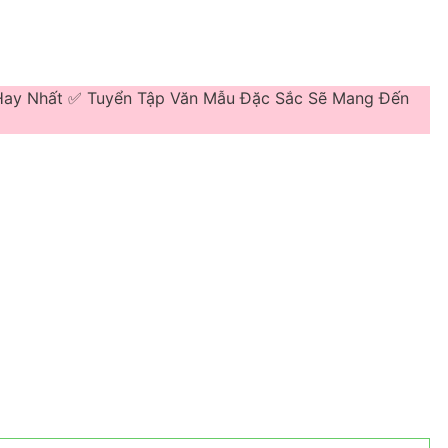
u Hay Nhất ✅ Tuyển Tập Văn Mẫu Đặc Sắc Sẽ Mang Đến