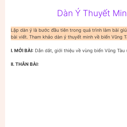
Dàn Ý Thuyết Min
Lập dàn ý là bước đầu tiên trong quá trình làm bài 
bài viết. Tham khảo dàn ý thuyết minh về biển Vũng Tà
I. MỞI BÀI:
Dẫn dắt, giới thiệu về vùng biển Vũng Tàu 
II. THÂN BÀI: