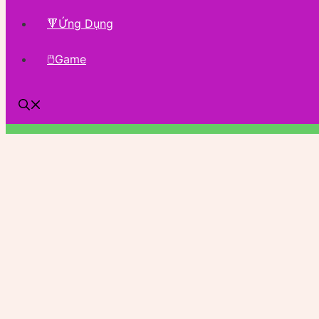
🔻Ứng Dụng
🖱Game