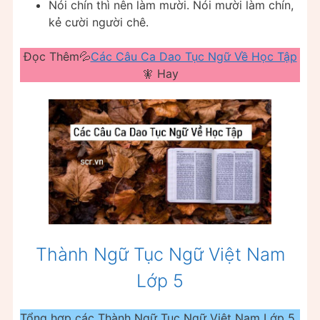
Nói chín thì nên làm mười. Nói mười làm chín,
kẻ cười người chê.
Đọc Thêm💦
Các Câu Ca Dao Tục Ngữ Về Học Tập
🧚 Hay
Thành Ngữ Tục Ngữ Việt Nam
Lớp 5
Tổng hợp các Thành Ngữ Tục Ngữ Việt Nam Lớp 5