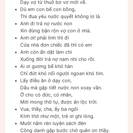
Dạy vợ từ thuở bơ vơ mới về.
Dù em con bế con bồng,
Thi đua yêu nước quyết không lơ là.
Anh đi trả nợ nước non
Xin đừng bận rộn vợ con ở nhà.
Anh ơi! phải lính thì đi
Cửa nhà đơn chiếc đã thì có em
Anh còn ẩn dật làm chi
Xuống đời trả nợ nam nhi cho rồi.
Ai ơi gương bể khó hàn
Chỉ đứt khó nối người ngoan khó tìm.
Lấy điều ăn ở dạy con,
Dẫu mà gặp tiết nước non xoay vần.
Ở cho có đức, có nhân,
Mới mong thờ tự, được ăn lộc trời.
Vua, thầy, cha, ấy ba ngôi
Kính thờ như một, trẻ ơi ghi lòng.
Mười năm rèn luyện sách đèn
Công danh gặp bước chớ quên ơn thầy.