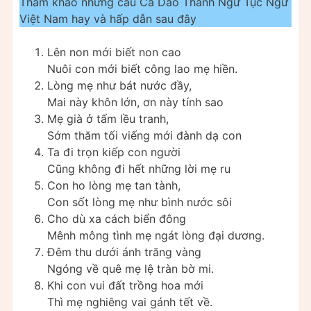
Tham khảo những câu Ca Dao Thành Ngữ Tục Ngữ
Việt Nam hay và hấp dẫn sau đây
Lên non mới biết non cao
Nuôi con mới biết công lao mẹ hiền.
Lòng mẹ như bát nước đầy,
Mai này khôn lớn, ơn này tính sao
Mẹ già ở tấm lều tranh,
Sớm thăm tối viếng mới đành dạ con
Ta đi trọn kiếp con người
Cũng không đi hết những lời mẹ ru
Con ho lòng mẹ tan tành,
Con sốt lòng mẹ như bình nước sôi
Cho dù xa cách biển đông
Mênh mông tình mẹ ngát lòng đại dương.
Đêm thu dưới ánh trăng vàng
Ngóng về quê mẹ lệ tràn bờ mi.
Khi con vui đất trồng hoa mới
Thì mẹ nghiêng vai gánh tết về.