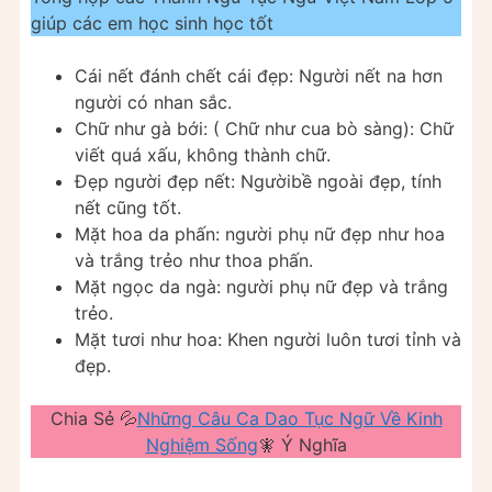
giúp các em học sinh học tốt
Cái nết đánh chết cái đẹp: Người nết na hơn
người có nhan sắc.
Chữ như gà bới: ( Chữ như cua bò sàng): Chữ
viết quá xấu, không thành chữ.
Đẹp người đẹp nết: Ngườibề ngoài đẹp, tính
nết cũng tốt.
Mặt hoa da phấn: người phụ nữ đẹp như hoa
và trắng trẻo như thoa phấn.
Mặt ngọc da ngà: người phụ nữ đẹp và trắng
trẻo.
Mặt tươi như hoa: Khen người luôn tươi tỉnh và
đẹp.
Chia Sẻ 💦
Những Câu Ca Dao Tục Ngữ Về Kinh
Nghiệm Sống
🧚 Ý Nghĩa