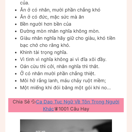
của.
Ăn ở có nhân, mười phần chẳng khó
Ăn ở có đức, mặc sức mà ăn
Bền người hơn bền của
Đường mòn nhân nghĩa không mòn.
Giàu nhân nghĩa hãy giữ cho giàu, khó tiền
bạc chớ cho rằng khó.
Khinh tài trọng nghĩa.
Vì tình vì nghĩa không ai vì đĩa xôi đầy.
Oán cừu thì cởi, nhân nghĩa thì thắt.
Ở có nhân mười phần chẳng thiệt.
Môi hở rẳng lanh, máu chảy ruột mềm;
Một miếng khi đói bằng một gói khi no…
Chia Sẻ 💦
Ca Dao Tục Ngữ Về Tôn Trọng Người
Khác
🧚1001 Câu Hay