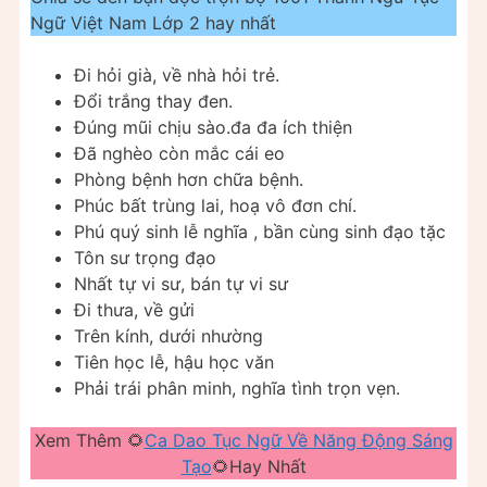
Ngữ Việt Nam Lớp 2 hay nhất
Đi hỏi già, về nhà hỏi trẻ.
Đổi trắng thay đen.
Đúng mũi chịu sào.đa đa ích thiện
Đã nghèo còn mắc cái eo
Phòng bệnh hơn chữa bệnh.
Phúc bất trùng lai, hoạ vô đơn chí.
Phú quý sinh lễ nghĩa , bần cùng sinh đạo tặc
Tôn sư trọng đạo
Nhất tự vi sư, bán tự vi sư
Đi thưa, về gửi
Trên kính, dưới nhường
Tiên học lễ, hậu học văn
Phải trái phân minh, nghĩa tình trọn vẹn.
Xem Thêm 🌻
Ca Dao Tục Ngữ Về Năng Động Sáng
Tạo
🌻Hay Nhất