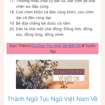
Thương nhau chia củ sắn lùi, bát cơm sẻ nửa
chăn sui đắp cùng.
Con chim khôn cả đàn cùng khôn, con chim
dại cả đàn cùng dại.
Bẻ đũa chẳng bẻ được cả nắm.
Dân ta nhớ một chữ đồng: Đồng tình, đồng
sức, đồng lòng, đồng minh.
Đọc Thêm💦
Ca Dao Tục Ngữ Về Biết Ơn
🧚Tuyển
Tập
Thành Ngữ Tục Ngữ Việt Nam Về