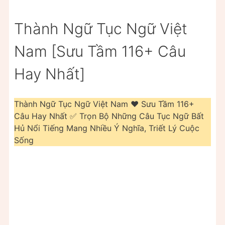
Thành Ngữ Tục Ngữ Việt
Nam [Sưu Tầm 116+ Câu
Hay Nhất]
Thành Ngữ Tục Ngữ Việt Nam ❤️️ Sưu Tầm 116+
Câu Hay Nhất ✅ Trọn Bộ Những Câu Tục Ngữ Bất
Hủ Nổi Tiếng Mang Nhiều Ý Nghĩa, Triết Lý Cuộc
Sống