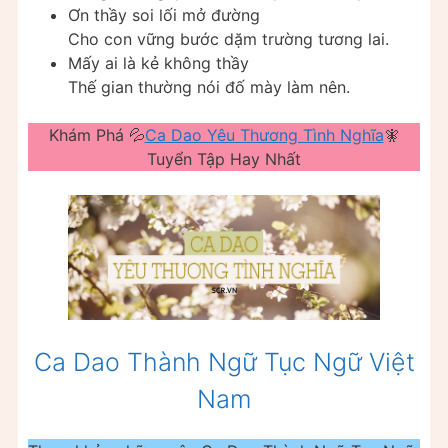
Ơn thầy soi lối mở đường
Cho con vững bước dặm trường tương lai.
Mấy ai là kẻ không thầy
Thế gian thường nói đố mày làm nên.
Khám Phá 💦
Ca Dao Yêu Thương Tình Nghĩa
🧚
Tuyển Tập Hay Nhất
Ca Dao Thành Ngữ Tục Ngữ Việt
Nam