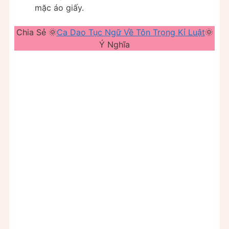
mặc áo giấy.
Chia Sẻ 🌞
Ca Dao Tục Ngữ Về Tôn Trọng Kỉ Luật
🌞
Ý Nghĩa