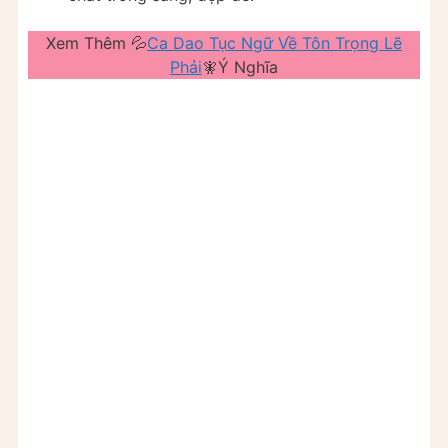
Xem Thêm 💦
Ca Dao Tục Ngữ Về Tôn Trọng Lẽ
Phải
🧚Ý Nghĩa