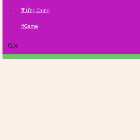
🔻Ứng Dụng
🖱Game