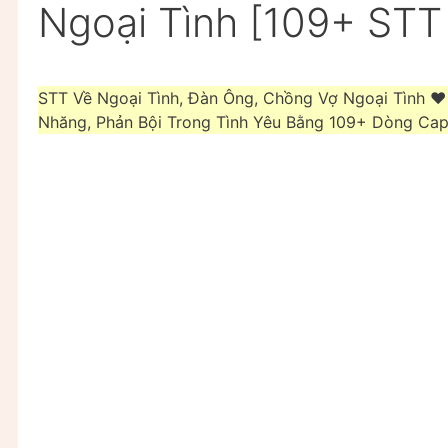
Ngoại Tình [109+ STT
STT Về Ngoại Tình, Đàn Ông, Chồng Vợ Ngoại Tình ❤
Nhăng, Phản Bội Trong Tình Yêu Bằng 109+ Dòng Ca