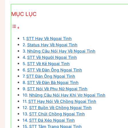
MỤC LỤC
STT Hay Về Ngoại Tình
Status Hay Về Ngoại Tình
Những Câu Nói Hay Về Ngoại Tình
STT Về Người Ngoại Tình
STT Về Kẻ Ngoại Tình
STT Về Đàn Ông Ngoại Tình
STT Đàn Ông Ngoại Tình
STT Về Đàn Bà Ngoại Tình
STT Nói Về Phụ Nữ Ngoại Tình
Những Câu Nói Hay Khi Vợ Ngoại Tình
STT Hay Nói Về Chồng Ngoại Tình
STT Buồn Về Chồng Ngoại Tình
STT Chửi Chồng Ngoại Tình
STT Đá Xéo Ngoại Tình
STT Tâm Trạng Ngoại Tình