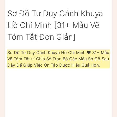
Sơ Đồ Tư Duy Cảnh Khuya
Hồ Chí Minh [31+ Mẫu Vẽ
Tóm Tắt Đơn Giản]
Sơ Đồ Tư Duy Cảnh Khuya Hồ Chí Minh ❤️️ 31+ Mẫu
Vẽ Tóm Tắt ✅ Chia Sẻ Trọn Bộ Các Mẫu Sơ Đồ Sau
Đây Để Giúp Việc Ôn Tập Được Hiệu Quả Hơn.