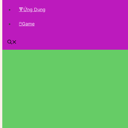
🔻Ứng Dụng
🖱Game