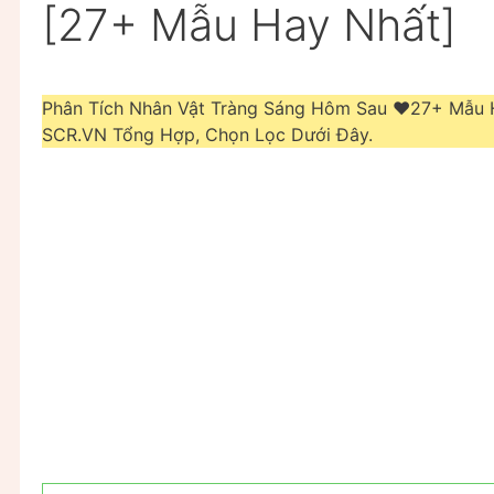
[27+ Mẫu Hay Nhất]
Phân Tích Nhân Vật Tràng Sáng Hôm Sau ❤️️27+ Mẫu
SCR.VN Tổng Hợp, Chọn Lọc Dưới Đây.