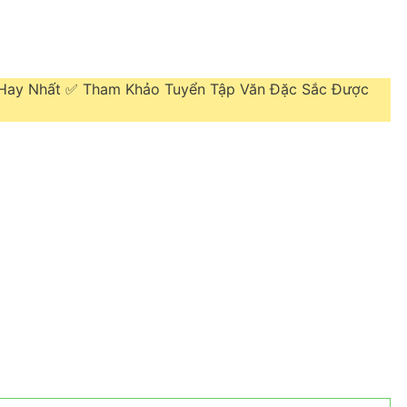
 Hay Nhất ✅ Tham Khảo Tuyển Tập Văn Đặc Sắc Được