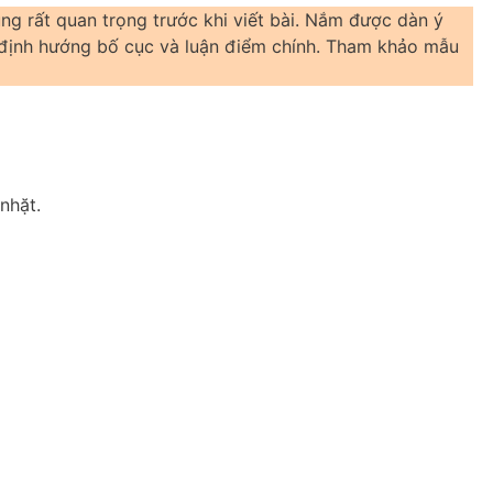
dung rất quan trọng trước khi viết bài. Nắm được dàn ý
h định hướng bố cục và luận điểm chính. Tham khảo mẫu
nhặt.