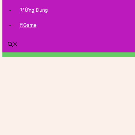
🔻Ứng Dụng
🖱Game