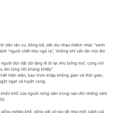
ời dân tản cư, bồng bế, dắt díu nhau nhếch nhác “xanh
nh “người chết như ngả rạ”, “không khí vẩn lên mùi ẩm
 người đói dật dờ lặng lẽ đi lại như bóng ma”, cùng với
o lên từng hồi khủng khiếp”
hết hiện diện, bao trùm khắp không gian và thời gian,
ngột ngạt và tuyệt vọng.
h khốn khổ của người nông dân trong nạn đói những năm
Tứ.
c sống nghèo khổ, sống vật vờ lay lắt như một cành củi