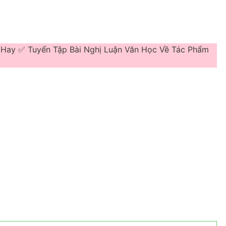
h Hay ✅ Tuyển Tập Bài Nghị Luận Văn Học Về Tác Phẩm