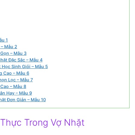
ẫu 1
 – Mẫu 2
 Gọn – Mẫu 3
Nhặt Đặc Sắc – Mẫu 4
 Học Sinh Giỏi – Mẫu 5
ng Cao – Mẫu 6
họn Lọc – Mẫu 7
 Cao – Mẫu 8
gắn Hay – Mẫu 9
hặt Đơn Giản – Mẫu 10
n Thực Trong Vợ Nhặt