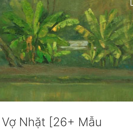
a Vợ Nhặt [26+ Mẫu