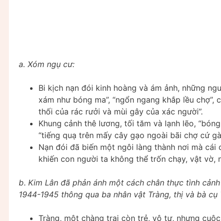
a. Xóm ngụ cư:
Bi kịch nạn đói kinh hoàng và ám ảnh, những ngư
xám như bóng ma”, “ngổn ngang khắp lều chợ”, cả
thối của rác rưởi và mùi gây của xác người”.
Khung cảnh thê lương, tối tăm và lạnh lẽo, “bóng
“tiếng quạ trên mấy cây gạo ngoài bãi chợ cứ gà
Nạn đói đã biến một ngôi làng thành nơi mà cái c
khiến con người ta không thể trốn chạy, vật vờ, 
b
.
Kim Lân đã phản ánh một cách chân thực tình cản
1944-1945 thông qua ba nhân vật Tràng, thị và bà cụ 
Tràng, một chàng trai còn trẻ, vô tư, nhưng cuộ