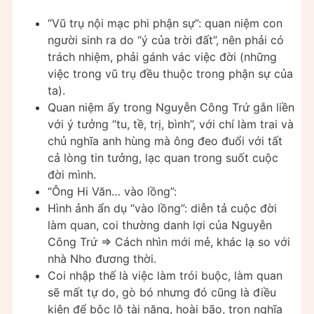
“Vũ trụ nội mạc phi phận sự”: quan niệm con
người sinh ra do “ý của trời đất”, nên phải có
trách nhiệm, phải gánh vác việc đời (những
việc trong vũ trụ đều thuộc trong phận sự của
ta).
Quan niệm ấy trong Nguyễn Công Trứ gắn liền
với ý tưởng “tu, tề, trị, bình”, với chí làm trai và
chủ nghĩa anh hùng mà ông đeo đuổi với tất
cả lòng tin tưởng, lạc quan trong suốt cuộc
đời mình.
“Ông Hi Văn… vào lồng”:
Hình ảnh ẩn dụ “vào lồng”: diễn tả cuộc đời
làm quan, coi thường danh lợi của Nguyễn
Công Trứ => Cách nhìn mới mẻ, khác lạ so với
nhà Nho đương thời.
Coi nhập thế là việc làm trói buộc, làm quan
sẽ mất tự do, gò bó nhưng đó cũng là điều
kiện để bộc lộ tài năng, hoài bão, trọn nghĩa