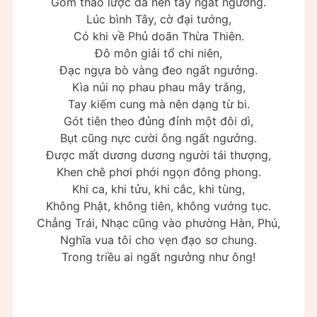
Gồm thao lược đã nên tay ngất ngưởng.
Lúc bình Tây, cờ đại tướng,
Có khi về Phủ doãn Thừa Thiên.
Đô môn giải tổ chi niên,
Đạc ngựa bò vàng đeo ngất ngưởng.
Kìa núi nọ phau phau mây trắng,
Tay kiếm cung mà nên dạng từ bi.
Gót tiên theo đủng đỉnh một đôi dì,
Bụt cũng nực cười ông ngất ngưởng.
Được mất dương dương người tái thượng,
Khen chê phơi phới ngọn đông phong.
Khi ca, khi tửu, khi cắc, khi tùng,
Không Phật, không tiên, không vướng tục.
Chẳng Trái, Nhạc cũng vào phường Hàn, Phú,
Nghĩa vua tôi cho vẹn đạo sơ chung.
Trong triều ai ngất ngưởng như ông!