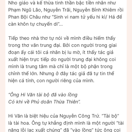
Nho giáo và kế thừa tinh thần bậc tiền nhân như
Phạm Ngũ Lão, Nguyễn Trãi, Nguyễn Bỉnh Khiêm rồi
Phan Bội Châu như “Sinh vi nam tử yếu hi kì/ Há để
càn khôn tự chuyển di”…
Tiếp theo nhà thơ tự nói về mình điều hiếm thấy
trong thơ văn trung đại. Bởi con người trong giai
đoạn ấy cái tôi cá nhân bị lu mờ, ít thấy tác giả
xuất hiện trực tiếp do người trung đại không coi
mình là trung tâm mà chỉ là một bộ phận trong
chỉnh thể lớn. Nhưng ở đây tác giả đã tự tin thể
hiện cá tính, con người riêng của mình.
“Ông Hi Văn tài bộ đã vào lồng
Có khi về Phủ doãn Thừa Thiên”.
Hi Văn là biệt hiệu của Nguyễn Công Trứ. “Tài bộ”
là tài hoa. Ông tự khẳng định mình là một người “tài
năng lỗi lạc xuất chúng” đã “vào lồng” tức ông coi