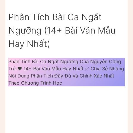
Phân Tích Bài Ca Ngất
Ngưỡng (14+ Bài Văn Mẫu
Hay Nhất)
Phân Tích Bài Ca Ngất Ngưỡng Của Nguyễn Công
Trứ ❤️️ 14+ Bài Văn Mẫu Hay Nhất ✅ Chia Sẻ Những
Nội Dung Phân Tích Đầy Đủ Và Chính Xác Nhất
Theo Chương Trình Học