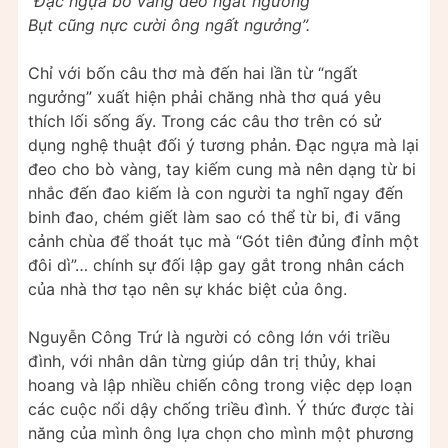
“Đạc ngựa bò vàng đeo ngất ngưởng
Bụt cũng nực cười ông ngất ngưởng”.
Chỉ với bốn câu thơ mà đến hai lần từ “ngất
ngưởng” xuất hiện phải chăng nhà thơ quá yêu
thích lối sống ấy. Trong các câu thơ trên có sử
dụng nghệ thuật đối ý tương phản. Đạc ngựa mà lại
đeo cho bò vàng, tay kiếm cung mà nên dạng từ bi
nhắc đến đao kiếm là con người ta nghĩ ngay đến
binh đao, chém giết làm sao có thể từ bi, đi vãng
cảnh chùa để thoát tục mà “Gót tiên đủng đỉnh một
đôi dì”… chính sự đối lập gay gắt trong nhân cách
của nhà thơ tạo nên sự khác biệt của ông.
Nguyễn Công Trứ là người có công lớn với triều
đình, với nhân dân từng giúp dân trị thủy, khai
hoang và lập nhiều chiến công trong việc dẹp loạn
các cuộc nổi dậy chống triều đình. Ý thức được tài
năng của mình ông lựa chọn cho mình một phương