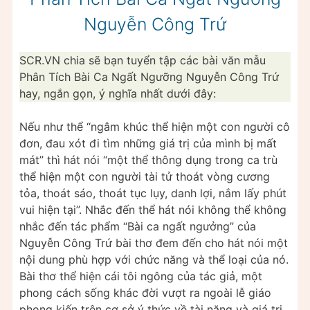
Nguyễn Công Trứ
SCR.VN chia sẽ bạn tuyển tập các bài văn mẫu
Phân Tích Bài Ca Ngất Ngưỡng Nguyễn Công Trứ
hay, ngắn gọn, ý nghĩa nhất dưới đây:
Nếu như thể “ngâm khúc thể hiện một con người cô
đơn, đau xót đi tìm những giá trị của mình bị mất
mát” thì hát nói “một thể thông dụng trong ca trù
thể hiện một con người tài tử thoát vòng cương
tỏa, thoát sáo, thoát tục lụy, danh lợi, nắm lấy phút
vui hiện tại”. Nhắc đến thể hát nói không thể không
nhắc đến tác phẩm “Bài ca ngất ngưởng” của
Nguyễn Công Trứ bài thơ đem đến cho hát nói một
nội dung phù hợp với chức năng và thể loại của nó.
Bài thơ thể hiện cái tôi ngông của tác giả, một
phong cách sống khác đời vượt ra ngoài lễ giáo
phong kiến trên cơ sở ý thức về tài năng và giá trị