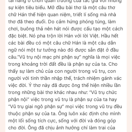
tài năng ở chốn quan trường của tác giả với những
sự kiện tiêu biểu. Mở đầu bài thơ là một câu thơ
chữ Hán thể hiện quan niệm, triết lí sống mà nhà
thơ đã theo đuổi. Do cảm hứng phóng túng, làm
chơi, buông thả nên hát nói được cấu tạo một cách
đặc biệt. Nó pha trộn lời Hán với lời Việt. Hầu hết
các bài đều có một câu chữ Hán là một câu dẫn
ngữ nói một tư tưởng nào đó được sẵn đặt ở đầu
câu.“Vũ trụ nội mạc phi phận sự” nghĩa là mọi việc
trong khoảng trời đất đều là phận sự của ta. Cho
thấy sự làm chủ của con người trong vũ trụ, con
người với tinh thần nhập thế, trách nhiệm gánh vác
việc đời. Ý thơ này đã được ông thể hiện nhiều lần
trong những bài thơ khác nhau như: “Vũ trụ chức
phận nội” việc trong vũ trụ là phận sự của ta hay
“Vũ trụ giai ngô phận sự” mọi việc trong vũ trụ đều
thuộc phận sự của ta. Ông luôn xác định cho mình
một lối sống tích cực, sống với đời và đóng góp
cho đời. Ông đã chịu ảnh hưởng chí làm trai của