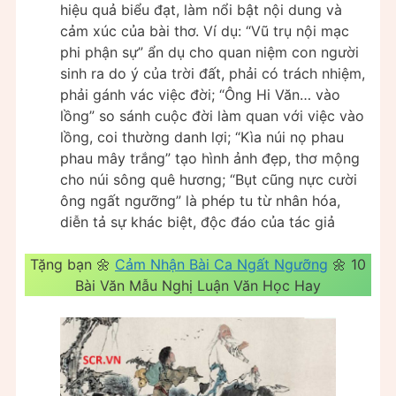
hiệu quả biểu đạt, làm nổi bật nội dung và
cảm xúc của bài thơ. Ví dụ: “Vũ trụ nội mạc
phi phận sự” ẩn dụ cho quan niệm con người
sinh ra do ý của trời đất, phải có trách nhiệm,
phải gánh vác việc đời; “Ông Hi Văn… vào
lồng” so sánh cuộc đời làm quan với việc vào
lồng, coi thường danh lợi; “Kìa núi nọ phau
phau mây trắng” tạo hình ảnh đẹp, thơ mộng
cho núi sông quê hương; “Bụt cũng nực cười
ông ngất ngưỡng” là phép tu từ nhân hóa,
diễn tả sự khác biệt, độc đáo của tác giả
Tặng bạn 🌼
Cảm Nhận Bài Ca Ngất Ngưỡng
🌼 10
Bài Văn Mẫu Nghị Luận Văn Học Hay