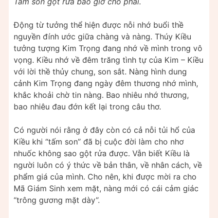
Tấm son gột rửa bao giờ cho phai.
Động từ tưởng thể hiện được nỗi nhớ buổi thề
nguyền đính ước giữa chàng và nàng. Thúy Kiều
tưởng tượng Kim Trọng đang nhớ về mình trong vô
vọng. Kiều nhớ về đêm trăng tình tự của Kim – Kiều
với lời thề thủy chung, son sắt. Nàng hình dung
cảnh Kim Trọng đang ngày đêm thương nhớ mình,
khắc khoải chờ tin nàng. Bao nhiêu nhớ thương,
bao nhiêu đau đớn kết lại trong câu thơ.
Có người nói rằng ở đây còn có cả nỗi tủi hổ của
Kiều khi “tấm son” đã bị cuộc đời làm cho nhơ
nhuốc không sao gột rửa được. Vẫn biết Kiều là
người luôn có ý thức về bản thân, về nhân cách, về
phẩm giá của mình. Cho nên, khi được mời ra cho
Mã Giám Sinh xem mặt, nàng mới có cái cảm giác
“trông gương mặt dày”.