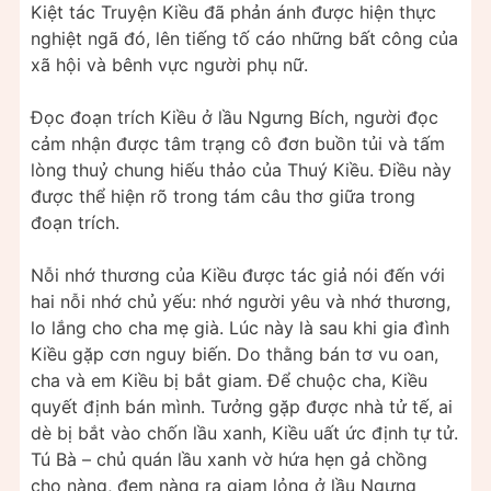
Kiệt tác Truyện Kiều đã phản ánh được hiện thực
nghiệt ngã đó, lên tiếng tố cáo những bất công của
xã hội và bênh vực người phụ nữ.
Đọc đoạn trích Kiều ở lầu Ngưng Bích, người đọc
cảm nhận được tâm trạng cô đơn buồn tủi và tấm
lòng thuỷ chung hiếu thảo của Thuý Kiều. Điều này
được thể hiện rõ trong tám câu thơ giữa trong
đoạn trích.
Nỗi nhớ thương của Kiều được tác giả nói đến với
hai nỗi nhớ chủ yếu: nhớ người yêu và nhớ thương,
lo lắng cho cha mẹ già. Lúc này là sau khi gia đình
Kiều gặp cơn nguy biến. Do thằng bán tơ vu oan,
cha và em Kiều bị bắt giam. Để chuộc cha, Kiều
quyết định bán mình. Tưởng gặp được nhà tử tế, ai
dè bị bắt vào chốn lầu xanh, Kiều uất ức định tự tử.
Tú Bà – chủ quán lầu xanh vờ hứa hẹn gả chồng
cho nàng, đem nàng ra giam lỏng ở lầu Ngưng