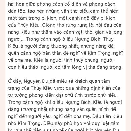
hài hoà giữa phong cách cổ điển và phong cách
dân tộc, tạo nên những vần thơ biểu cảm thể hiện
một tâm trạng bi kịch, một cảnh ngộ đầy bi kịch
của Thúy Kiều. Giọng thơ rưng rưng lệ, nỗi đau của
nàng Kiều như thấm vào cảnh vật, thời gian và lòng
người… Trong cảnh ngộ ở lầu Ngưng Bích, Thúy
Kiều là người đáng thương nhất, nhưng nàng đã
quên cảnh ngộ bản thân để nghĩ về Kim Trọng, nghĩ
về cha mẹ. Kiều là người tình thuỷ chung, người
con hiếu thảo, người có tấm lòng vị tha đáng trọng.
Ở đây, Nguyễn Du đã miêu tả khách quan tâm
trạng của Thúy Kiều vượt qua những định kiến của
tư tưởng phong kiến: đặt chữ tình trước chữ hiếu.
Trong cảnh ngộ khi ở lầu Ngưng Bích, Kiều là người
đáng thương nhất nhưng nàng vẫn quên mình để
nghĩ đến người yêu, nghĩ đến cha mẹ. Đầu tiên Kiều
nhớ Kim Trọng. Điều này phù hợp với quy luật tâm
lý, vừa thể hiện sự tinh tế của ngòi bút Nguyễn Du