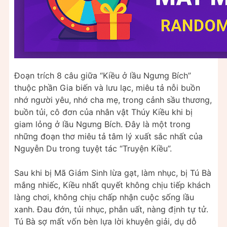
Đoạn trích 8 câu giữa “Kiều ở lầu Ngưng Bích”
thuộc phần Gia biến và lưu lạc, miêu tả nỗi buồn
nhớ người yêu, nhớ cha mẹ, trong cảnh sầu thương,
buồn tủi, cô đơn của nhân vật Thúy Kiều khi bị
giam lỏng ở lầu Ngưng Bích. Đây là một trong
những đoạn thơ miêu tả tâm lý xuất sắc nhất của
Nguyễn Du trong tuyệt tác “Truyện Kiều”.
Sau khi bị Mã Giám Sinh lừa gạt, làm nhục, bị Tú Bà
mắng nhiếc, Kiều nhất quyết không chịu tiếp khách
làng chơi, không chịu chấp nhận cuộc sống lầu
xanh. Đau đớn, tủi nhục, phẫn uất, nàng định tự tử.
Tú Bà sợ mất vốn bèn lựa lời khuyên giải, dụ dỗ