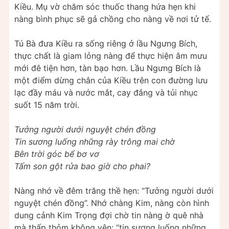
Kiều. Mụ vờ chăm sóc thuốc thang hứa hẹn khi
nàng bình phục sẽ gả chồng cho nàng về nơi tử tế.
Tú Bà đưa Kiều ra sống riêng ở lầu Ngưng Bích,
thực chất là giam lỏng nàng để thực hiện âm mưu
mới đê tiện hơn, tàn bạo hơn. Lầu Ngưng Bích là
một điểm dừng chân của Kiều trên con đường lưu
lạc đầy máu và nước mắt, cay đắng và tủi nhục
suốt 15 năm trời.
Tưởng người dưới nguyệt chén đồng
Tin sương luống những rày trông mai chờ
Bên trời góc bể bơ vơ
Tấm son gột rửa bao giờ cho phai?
Nàng nhớ về đêm trăng thề hẹn: “Tưởng người dưới
nguyệt chén đồng”. Nhớ chàng Kim, nàng còn hình
dung cảnh Kim Trọng đợi chờ tin nàng ờ quê nhà
mà thấp thỏm không yên: “tin sương luống những