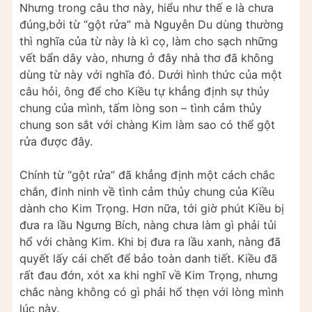
Nhưng trong câu thơ này, hiểu như thế e là chưa
đúng,bởi từ “gột rửa” mà Nguyễn Du dùng thường
thì nghĩa của từ này là kì cọ, làm cho sạch những
vết bẩn dây vào, nhưng ở đây nhà thơ đã không
dùng từ này với nghĩa đó. Dưới hình thức của một
câu hỏi, ông để cho Kiều tự khẳng định sự thủy
chung của mình, tấm lòng son – tình cảm thủy
chung son sắt với chàng Kim làm sao có thể gột
rửa được đây.
Chính từ “gột rửa” đã khẳng định một cách chắc
chắn, đinh ninh về tình cảm thủy chung của Kiều
dành cho Kim Trọng. Hơn nữa, tới giờ phút Kiều bị
đưa ra lầu Ngưng Bích, nàng chưa làm gì phải tủi
hổ với chàng Kim. Khi bị đưa ra lầu xanh, nàng đã
quyết lấy cái chết để bảo toàn danh tiết. Kiều đã
rất đau đớn, xót xa khi nghĩ về Kim Trọng, nhưng
chắc nàng không có gì phải hổ thẹn với lòng mình
lúc này.