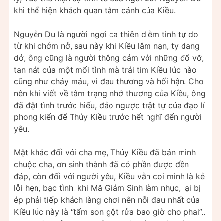
khi thể hiện khách quan tâm cảnh của Kiều.
Nguyễn Du là người ngợi ca thiên diễm tình tự do
từ khi chớm nở, sau này khi Kiều lâm nạn, ty dang
dở, ông cũng là người thông cảm với những đổ vỡ,
tan nát của một mối tình mà trái tim Kiều lúc nào
cũng như chảy máu, vì đau thương và hối hận. Cho
nên khi viết về tâm trạng nhớ thương của Kiều, ông
đã đặt tình trước hiếu, đảo ngược trật tự của đạo lí
phong kiến để Thúy Kiều trước hết nghĩ đến người
yêu.
Mặt khác đối với cha mẹ, Thúy Kiều đã bán mình
chuộc cha, ơn sinh thành đã có phần được đền
đáp, còn đối với người yêu, Kiều vẫn coi mình là kẻ
lỗi hẹn, bạc tình, khi Mã Giám Sinh làm nhục, lại bị
ép phải tiếp khách làng chơi nên nỗi đau nhất của
Kiều lúc này là “tấm son gột rửa bao giờ cho phai”..