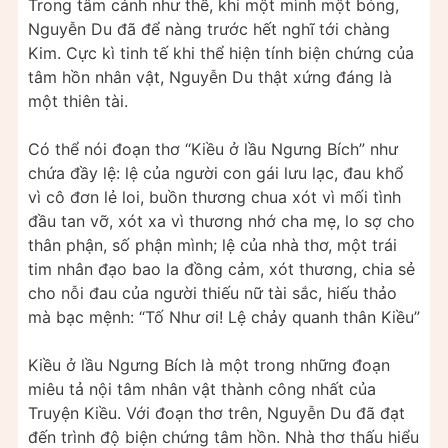
Trong tâm cảnh như thế, khi một mình một bóng,
Nguyễn Du đã để nàng trước hết nghĩ tới chàng
Kim. Cực kì tinh tế khi thể hiện tính biện chứng của
tâm hồn nhân vật, Nguyễn Du thật xứng đáng là
một thiên tài.
Có thể nói đoạn thơ “Kiều ở lầu Ngưng Bích” như
chứa đầy lệ: lệ của người con gái lưu lạc, đau khổ
vì cô đơn lẻ loi, buồn thương chua xót vì mối tình
đầu tan vỡ, xót xa vì thương nhớ cha mẹ, lo sợ cho
thân phận, số phận mình; lệ của nhà thơ, một trái
tim nhân đạo bao la đồng cảm, xót thương, chia sẻ
cho nỗi đau của người thiếu nữ tài sắc, hiếu thảo
mà bạc mệnh: “Tố Như ơi! Lệ chảy quanh thân Kiều”
Kiều ở lầu Ngưng Bích là một trong những đoạn
miêu tả nội tâm nhân vật thành công nhất của
Truyện Kiều. Với đoạn thơ trên, Nguyễn Du đã đạt
đến trình độ biện chứng tâm hồn. Nhà thơ thấu hiểu