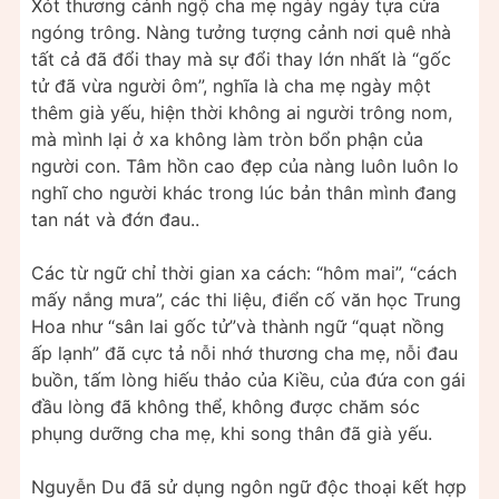
Xót thương cảnh ngộ cha mẹ ngày ngày tựa cửa
ngóng trông. Nàng tưởng tượng cảnh nơi quê nhà
tất cả đã đổi thay mà sự đổi thay lớn nhất là “gốc
tử đã vừa người ôm”, nghĩa là cha mẹ ngày một
thêm già yếu, hiện thời không ai người trông nom,
mà mình lại ở xa không làm tròn bổn phận của
người con. Tâm hồn cao đẹp của nàng luôn luôn lo
nghĩ cho người khác trong lúc bản thân mình đang
tan nát và đớn đau..
Các từ ngữ chỉ thời gian xa cách: “hôm mai”, “cách
mấy nắng mưa”, các thi liệu, điển cố văn học Trung
Hoa như “sân lai gốc tử”và thành ngữ “quạt nồng
ấp lạnh” đã cực tả nỗi nhớ thương cha mẹ, nỗi đau
buồn, tấm lòng hiếu thảo của Kiều, của đứa con gái
đầu lòng đã không thể, không được chăm sóc
phụng dưỡng cha mẹ, khi song thân đã già yếu.
Nguyễn Du đã sử dụng ngôn ngữ độc thoại kết hợp