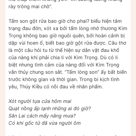
rày trông mai chờ”.
Tấm son gột rửa bao giờ cho phai? biểu hiện tâm
trạng đau đớn, xót xa bởi tấm lòng nhớ thương Kim
Trọng không bao giờ nguôi quên, bởi hoàn cảnh bị
dập vùi hoen ố, biết bao giờ gột rửa được. Câu thơ
là một câu hỏi tu từ thể hiện sự dằn vặt đau khổ
của nàng khi phải chia li với Kim Trọng. Dù có li
biệt nhưng tình cảm của nàng đối với Kim Trọng
vẫn thủy chung son sắt. “Tấm lòng son” ấy bất biến
trước không gian và thời gian. Trong bi kịch tình
yêu, Thúy Kiều có nỗi đau về nhân phẩm.
Xót người tựa cửa hôm mai
Quạt nồng ấp lạnh những ai đó giờ?
Sân Lai cách mấy nắng mưa?
Có khi gốc tử đã vừa người ôm