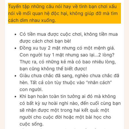
Tuyển tập những câu nói hay về tình bạn chơi xấu
nói về mối quan hệ độc hại, không giúp đỡ mà tìm
cách dìm nhau xuống.
Có tiền mua được cuộc chơi, không tiền mua
được cách chơi bạn bè!
Đồng xu tuy 2 mặt nhưng có một mệnh giá.
Con người tuy 1 mặt nhưng sao lại…2 lòng?
Thực ra, có những kẻ mà có bao nhiêu lòng,
bạn cũng không thể biết được!
Giàu chưa chắc đã sang, nghèo chưa chắc đã
hèn. Tất cả còn tùy thuộc vào “nhân cách”
con người.
Khi bạn hoàn toàn tin tưởng ai đó mà không
có bất kỳ sự hoài nghi nào, đến cuối cùng bạn
sẽ nhận được một trong hai kết quả: một
người cho cuộc đời hoặc một bài học cho
cuộc sống.