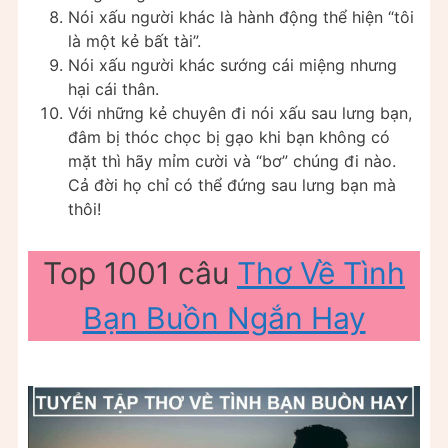
Nói xấu người khác là hành động thể hiện “tôi
là một kẻ bất tài”.
Nói xấu người khác sướng cái miệng nhưng
hại cái thân.
Với những kẻ chuyên đi nói xấu sau lưng bạn,
đâm bị thóc chọc bị gạo khi bạn không có
mặt thì hãy mỉm cười và “bơ” chúng đi nào.
Cả đời họ chỉ có thể đứng sau lưng bạn mà
thôi!
Top 1001 câu
Thơ Về Tình
Bạn Buồn Ngắn Hay