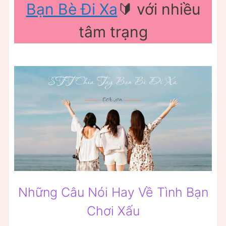
Bạn Bè Đi Xa
🔰 với nhiều
tâm trạng
Những Câu Nói Hay Về Tình Bạn
Chơi Xấu