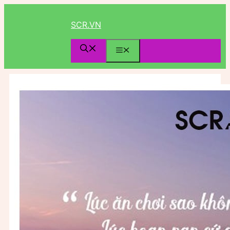
Chuyển
đến
SCR.VN
nội
dung
Menu