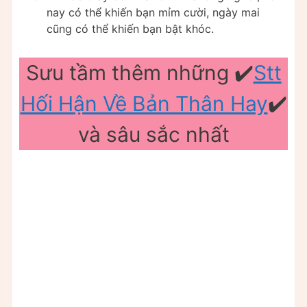
nay có thể khiến bạn mỉm cười, ngày mai
cũng có thể khiến bạn bật khóc.
Sưu tầm thêm những ✔️
Stt
Hối Hận Về Bản Thân Hay
✔️
và sâu sắc nhất