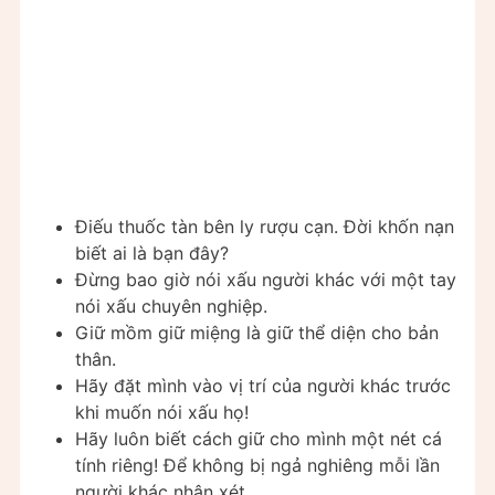
Điếu thuốc tàn bên ly rượu cạn. Đời khốn nạn
biết ai là bạn đây?
Đừng bao giờ nói xấu người khác với một tay
nói xấu chuyên nghiệp.
Giữ mồm giữ miệng là giữ thể diện cho bản
thân.
Hãy đặt mình vào vị trí của người khác trước
khi muốn nói xấu họ!
Hãy luôn biết cách giữ cho mình một nét cá
tính riêng! Để không bị ngả nghiêng mỗi lần
người khác nhận xét.