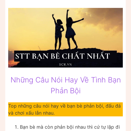
Những Câu Nói Hay Về Tình Bạn
Phản Bội
Top những câu nói hay về bạn bè phản bội, đấu đá
và chơi xấu lẫn nhau.
Bạn bè mà còn phản bội nhau thì cứ tự lập đi