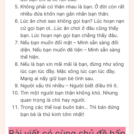
Không phải cứ thân nhau là bạn. Ở đời còn rất
nhiều đứa khốn nạn gắn nhãn bạn thân.
Lúc ăn chơi sao không gọi bạn? Lúc hoạn nạn
cứ gọi bạn ơi…Lúc ăn chơi ở đâu cũng thấy
bạn. Lúc hoạn nạn gọi bạn chẳng thấy đâu.
Nếu bạn muốn đối mặt – Mình sẵn sàng đối
diện. Nếu bạn muốn đê tiện – Mình sẵn sàng
thể hiện.
Nếu là bạn xin mãi mãi là bạn, đừng như sông
lúc cạn lúc đầy. Mặc sông lúc cạn lúc đầy.
Mạng ai nấy giữ bạn bè tính sau.
Người xấu thì nhiều – Người biết điều thì ít.
Tìm một người bạn thân không khó. Nhưng
quan trọng là chó hay người.
Trong các thể loại buôn bán… Thì bán đứng
bạn bè là thứ kinh tởm nhất!
Bài viết có cùng chủ đề hấp