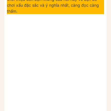
chơi xấu đặc sắc và ý nghĩa nhất, càng đọc càng
thấm.