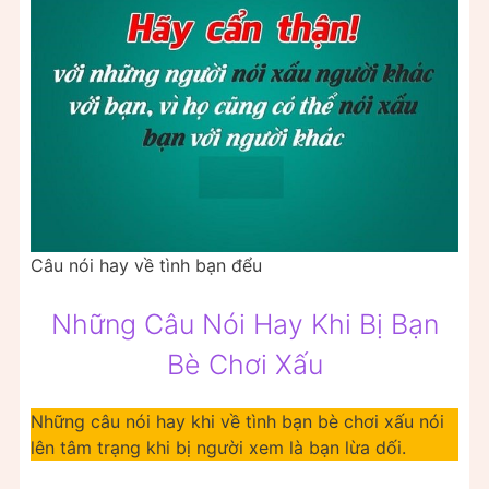
Câu nói hay về tình bạn đểu
Những Câu Nói Hay Khi Bị Bạn
Bè Chơi Xấu
Những câu nói hay khi về tình bạn bè chơi xấu nói
lên tâm trạng khi bị người xem là bạn lừa dối.