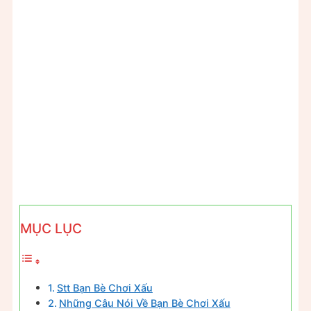
MỤC LỤC
Stt Bạn Bè Chơi Xấu
Những Câu Nói Về Bạn Bè Chơi Xấu