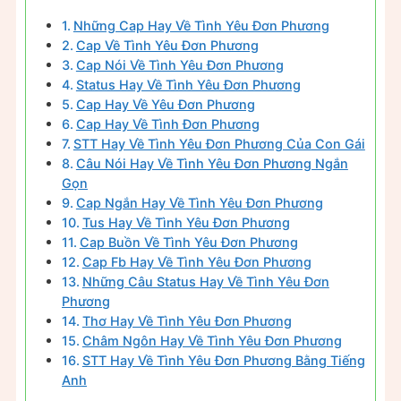
Những Cap Hay Về Tình Yêu Đơn Phương
Cap Về Tình Yêu Đơn Phương
Cap Nói Về Tình Yêu Đơn Phương
Status Hay Về Tình Yêu Đơn Phương
Cap Hay Về Yêu Đơn Phương
Cap Hay Về Tình Đơn Phương
STT Hay Về Tình Yêu Đơn Phương Của Con Gái
Câu Nói Hay Về Tình Yêu Đơn Phương Ngắn
Gọn
Cap Ngắn Hay Về Tình Yêu Đơn Phương
Tus Hay Về Tình Yêu Đơn Phương
Cap Buồn Về Tình Yêu Đơn Phương
Cap Fb Hay Về Tình Yêu Đơn Phương
Những Câu Status Hay Về Tình Yêu Đơn
Phương
Thơ Hay Về Tình Yêu Đơn Phương
Châm Ngôn Hay Về Tình Yêu Đơn Phương
STT Hay Về Tình Yêu Đơn Phương Bằng Tiếng
Anh