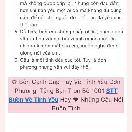
mà không được đáp lại. Nhưng còn đau đớn
hơn khi bạn yêu một ai đó mà không đủ dũng
cảm để nói cho người đó biết bạn đã yêu như
thế nào.
Dù thừa biết em không chấp nhận”, nhưng anh
vẫn tỏ tình với em bởi vì anh muốn một lần
nhìn rõ khuôn mặt của em, muốn nghe được
giọng nói của em.
Cậu là mối tình đầu của tôi. Tuy là đơn
phương nhưng vẫn vui đấy thôi.
🌻 Bên Cạnh Cap Hay Về Tình Yêu Đơn
Phương, Tặng Bạn Trọn Bộ 1001
STT
Buồn Về Tình Yêu
Hay ❤️️ Những Câu Nói
Buồn Tình