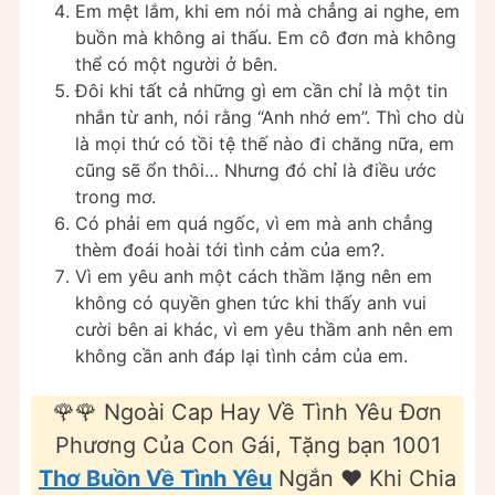
Em mệt lắm, khi em nói mà chẳng ai nghe, em
buồn mà không ai thấu. Em cô đơn mà không
thể có một người ở bên.
Đôi khi tất cả những gì em cần chỉ là một tin
nhắn từ anh, nói rằng “Anh nhớ em”. Thì cho dù
là mọi thứ có tồi tệ thế nào đi chăng nữa, em
cũng sẽ ổn thôi… Nhưng đó chỉ là điều ước
trong mơ.
Có phải em quá ngốc, vì em mà anh chẳng
thèm đoái hoài tới tình cảm của em?.
Vì em yêu anh một cách thầm lặng nên em
không có quyền ghen tức khi thấy anh vui
cười bên ai khác, vì em yêu thầm anh nên em
không cần anh đáp lại tình cảm của em.
🌹🌹 Ngoài Cap Hay Về Tình Yêu Đơn
Phương Của Con Gái, Tặng bạn 1001
Thơ Buồn Về Tình Yêu
Ngắn ❤️️ Khi Chia