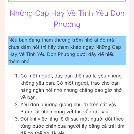
Những Cap Hay Về Tình Yêu Đơn
Phương
Nếu bạn đang thầm thương trộm nhớ ai đó mà
chưa dám nói thì hãy tham khảo ngay Những Cap
Hay Về Tình Yêu Đơn Phương dưới đây để hiểu
thêm nhé.
Có một người, dạy bạn thế nào là yêu nhưng
không yêu bạn. Có một người, trao cho bạn
hàng ngàn nỗi nhớ nhưng chẳng bao giờ nhớ
về bạn.
Yêu đơn phương giống như đi trên cát vậy.
Bước rất nhẹ nhưng vết lún vẫn rất sâu.
Đôi khi việc lặng lẽ đi sau một người dõi theo
từng bước chân của người ấy bằng cả trái tim
đã có thể gọi là yêu.