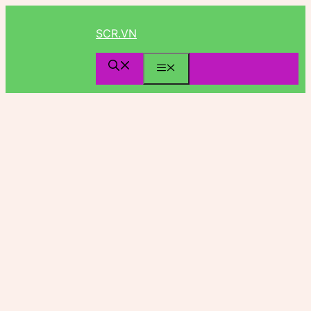
Chuyển
đến
SCR.VN
nội
dung
Menu