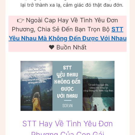
lại trở thành xa lạ, cảm giác đó thật đau đớn.
👉 Ngoài Cap Hay Về Tình Yêu Đơn
Phương, Chia Sẻ Đến Bạn Trọn Bộ
STT
Yêu Nhau Mà Không Đến Được Với Nhau
❤️️ Buồn Nhất
STT Hay Về Tình Yêu Đơn
Phương Của Con Gái