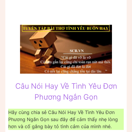
Câu Nói Hay Về Tình Yêu Đơn
Phương Ngắn Gọn
Hãy cùng chia sẻ Câu Nói Hay Về Tình Yêu Đơn
Phương Ngắn Gọn sau đây để cảm thấy nhẹ lòng
hơn và cố gắng bày tỏ tình cảm của mình nhé.