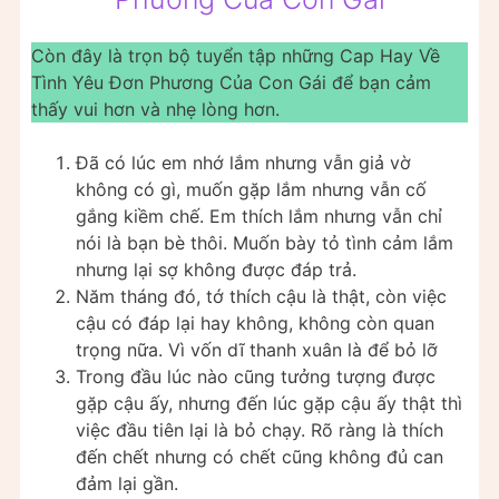
Còn đây là trọn bộ tuyển tập những Cap Hay Về
Tình Yêu Đơn Phương Của Con Gái để bạn cảm
thấy vui hơn và nhẹ lòng hơn.
Đã có lúc em nhớ lắm nhưng vẫn giả vờ
không có gì, muốn gặp lắm nhưng vẫn cố
gắng kiềm chế. Em thích lắm nhưng vẫn chỉ
nói là bạn bè thôi. Muốn bày tỏ tình cảm lắm
nhưng lại sợ không được đáp trả.
Năm tháng đó, tớ thích cậu là thật, còn việc
cậu có đáp lại hay không, không còn quan
trọng nữa. Vì vốn dĩ thanh xuân là để bỏ lỡ
Trong đầu lúc nào cũng tưởng tượng được
gặp cậu ấy, nhưng đến lúc gặp cậu ấy thật thì
việc đầu tiên lại là bỏ chạy. Rõ ràng là thích
đến chết nhưng có chết cũng không đủ can
đảm lại gần.