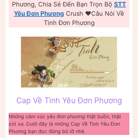
Phương, Chia Sẻ Đến Bạn Trọn Bộ
STT
Yêu Đơn Phương
Crush ❤️️Câu Nói Về
Tình Đơn Phương
Cap Về Tình Yêu Đơn Phương
Những cảm xúc yêu đơn phương thật buồn, thật
xót xa. Dưới đây là những Cap Về Tình Yêu Đơn
Phương bạn đọc đừng bỏ lỡ nhé.