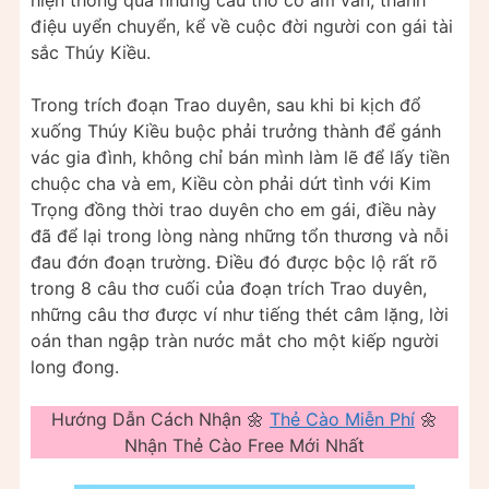
hiện thông qua những câu thơ có âm vần, thanh
điệu uyển chuyển, kể về cuộc đời người con gái tài
sắc Thúy Kiều.
Trong trích đoạn Trao duyên, sau khi bi kịch đổ
xuống Thúy Kiều buộc phải trưởng thành để gánh
vác gia đình, không chỉ bán mình làm lẽ để lấy tiền
chuộc cha và em, Kiều còn phải dứt tình với Kim
Trọng đồng thời trao duyên cho em gái, điều này
đã để lại trong lòng nàng những tổn thương và nỗi
đau đớn đoạn trường. Điều đó được bộc lộ rất rõ
trong 8 câu thơ cuối của đoạn trích Trao duyên,
những câu thơ được ví như tiếng thét câm lặng, lời
oán than ngập tràn nước mắt cho một kiếp người
long đong.
Hướng Dẫn Cách Nhận 🌼
Thẻ Cào Miễn Phí
🌼
Nhận Thẻ Cào Free Mới Nhất