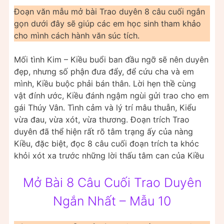
Đoạn văn mẫu mở bài Trao duyên 8 câu cuối ngắn
gọn dưới đây sẽ giúp các em học sinh tham khảo
cho mình cách hành văn súc tích.
Mối tình Kim – Kiều buổi ban đầu ngỡ sẽ nên duyên
đẹp, nhưng số phận đưa đẩy, để cứu cha và em
mình, Kiều buộc phải bán thân. Lời hẹn thề cùng
vật đính ước, Kiều đánh ngậm ngùi gửi trao cho em
gái Thúy Vân. Tình cảm và lý trí mâu thuẫn, Kiểu
vừa đau, vừa xót, vừa thương. Đoạn trích Trao
duyên đã thể hiện rất rõ tâm trạng ấy của nàng
Kiều, đặc biệt, đọc 8 câu cuối đoạn trích ta khóc
khỏi xót xa trước những lời thấu tâm can của Kiều
Mở Bài 8 Câu Cuối Trao Duyên
Ngắn Nhất – Mẫu 10