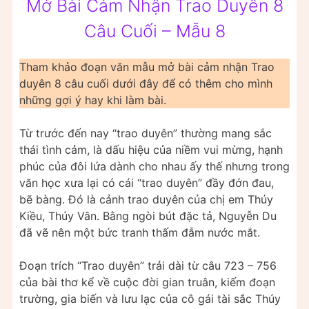
Mở Bài Cảm Nhận Trao Duyên 8
Câu Cuối – Mẫu 8
Tham khảo đoạn văn mẫu mở bài cảm nhận Trao
duyên 8 câu cuối dưới đây để có thêm cho mình
những gợi ý hay khi làm bài.
Từ trước đến nay “trao duyên” thường mang sắc
thái tình cảm, là dấu hiệu của niềm vui mừng, hạnh
phúc của đôi lứa dành cho nhau ấy thế nhưng trong
văn học xưa lại có cái “trao duyên” đầy đớn đau,
bẽ bàng. Đó là cảnh trao duyên của chị em Thúy
Kiều, Thúy Vân. Bằng ngòi bút đặc tả, Nguyễn Du
đã vẽ nên một bức tranh thấm đẫm nước mắt.
Đoạn trích “Trao duyên” trải dài từ câu 723 – 756
của bài thơ kể về cuộc đời gian truân, kiếm đoạn
trường, gia biến và lưu lạc của cô gái tài sắc Thúy