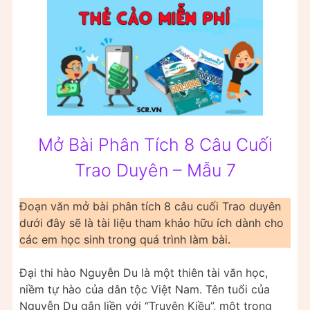
Mở Bài Phân Tích 8 Câu Cuối
Trao Duyên – Mẫu 7
Đoạn văn mở bài phân tích 8 câu cuối Trao duyên
dưới đây sẽ là tài liệu tham khảo hữu ích dành cho
các em học sinh trong quá trình làm bài.
Đại thi hào Nguyễn Du là một thiên tài văn học,
niềm tự hào của dân tộc Việt Nam. Tên tuổi của
Nguyễn Du gắn liền với “Truyện Kiều”, một trong