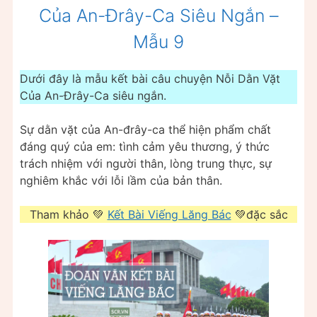
Của An-Đrây-Ca Siêu Ngắn –
Mẫu 9
Dưới đây là mẫu kết bài câu chuyện Nỗi Dằn Vặt
Của An-Đrây-Ca siêu ngắn.
Sự dằn vặt của An-đrây-ca thể hiện phẩm chất
đáng quý của em: tình cảm yêu thương, ý thức
trách nhiệm với người thân, lòng trung thực, sự
nghiêm khắc với lỗi lầm của bản thân.
Tham khảo 💚
Kết Bài Viếng Lăng Bác
💚đặc sắc