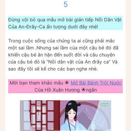
5
Đừng vội bỏ qua mẫu mở bài gián tiếp Nỗi Dằn Vặt
Của An-Đrây-Ca ấn tượng dưới đây nhé!
Trong cuộc sống của chúng ta ai cũng phải mắc
một sai lầm .Nhưng sai lầm của một cậu bé đó đã
khiến cậu bé ân hận đến suốt đời và câu chuyện
của cậu bé đó là “Nỗi dằn vặt của An đrây ca” Và
sao đây tôi sẽ kể cho các bạn nghe nhé.
Mời bạn tham khảo mẫu 🌟
Mở Bài Bánh Trôi Nước
Của Hồ Xuân Hương 🌟ngắn