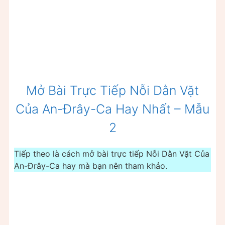
Mở Bài Trực Tiếp Nỗi Dằn Vặt
Của An-Đrây-Ca Hay Nhất – Mẫu
2
Tiếp theo là cách mở bài trực tiếp Nỗi Dằn Vặt Của
An-Đrây-Ca hay mà bạn nên tham khảo.