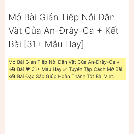
Mở Bài Gián Tiếp Nỗi Dằn
Vặt Của An-Đrây-Ca + Kết
Bài [31+ Mẫu Hay]
Mở Bài Gián Tiếp Nỗi Dằn Vặt Của An-Đrây-Ca +
Kết Bài ❤️️ 31+ Mẫu Hay ✅ Tuyển Tập Cách Mở Bài,
Kết Bài Đặc Sắc Giúp Hoàn Thành Tốt Bài Viết.