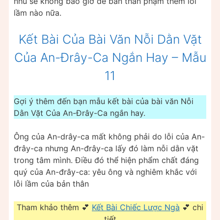
nhủ sẽ không bao giờ để bản thân phạm thêm lỗi
lầm nào nữa.
Kết Bài Của Bài Văn Nỗi Dằn Vặt
Của An-Đrây-Ca Ngắn Hay – Mẫu
11
Gợi ý thêm đến bạn mẫu kết bài của bài văn Nỗi
Dằn Vặt Của An-Đrây-Ca ngắn hay.
Ông của An-drây-ca mất không phải do lỗi của An-
đrây-ca nhưng An-đrây-ca lấy đó làm nỗi dằn vặt
trong tâm mình. Điều đó thể hiện phẩm chất đáng
quý của An-đrây-ca: yêu ông và nghiêm khắc với
lỗi lầm của bản thân
Tham khảo thêm 💕
Kết Bài Chiếc Lược Ngà
💕 chi
tiết