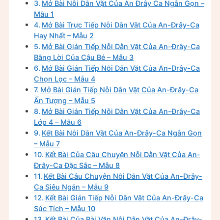
Mở Bài Nỗi Dằn Vặt Của An Đrây Ca Ngắn Gọn –
Mẫu 1
Mở Bài Trực Tiếp Nỗi Dằn Vặt Của An-Đrây-Ca
Hay Nhất – Mẫu 2
Mở Bài Gián Tiếp Nỗi Dằn Vặt Của An-Đrây-Ca
Bằng Lời Của Cậu Bé – Mẫu 3
Mở Bài Gián Tiếp Nỗi Dằn Vặt Của An-Đrây-Ca
Chọn Lọc – Mẫu 4
Mở Bài Gián Tiếp Nỗi Dằn Vặt Của An-Đrây-Ca
Ấn Tượng – Mẫu 5
Mở Bài Gián Tiếp Nỗi Dằn Vặt Của An-Đrây-Ca
Lớp 4 – Mẫu 6
Kết Bài Nỗi Dằn Vặt Của An-Đrây-Ca Ngắn Gọn
– Mẫu 7
Kết Bài Của Câu Chuyện Nỗi Dằn Vặt Của An-
Đrây-Ca Đặc Sắc – Mẫu 8
Kết Bài Câu Chuyện Nỗi Dằn Vặt Của An-Đrây-
Ca Siêu Ngắn – Mẫu 9
Kết Bài Gián Tiếp Nỗi Dằn Vặt Của An-Đrây-Ca
Súc Tích – Mẫu 10
Kết Bài Của Bài Văn Nỗi Dằn Vặt Của An-Đrây-