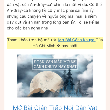
dằn vặt của An-đrây-ca” chính là một ví dụ. Có thể
An-đrây-ca không hề cố ý mắc phải sai lầm ấy,
nhưng câu chuyện về người ông mãi mãi là niềm
day dứt và ăn năn trong lòng bạn ấy. Tôi sẽ kể lại
cho các bạn nghe nhé
Tham khảo trọn bộ mẫu 🍀
Mở Bài Cảnh Khuya
Của
Hồ Chí Minh 🍀 hay nhất
Mở Bài Gián Tiếp Nỗi Dằn Vặt