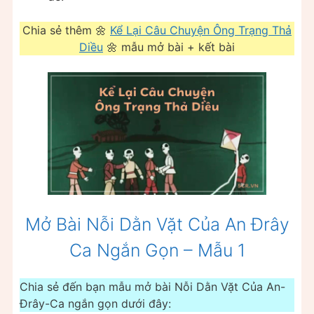
Chia sẻ thêm 🌼
Kể Lại Câu Chuyện Ông Trạng Thả
Diều
🌼 mẫu mở bài + kết bài
Mở Bài Nỗi Dằn Vặt Của An Đrây
Ca Ngắn Gọn – Mẫu 1
Chia sẻ đến bạn mẫu mở bài Nỗi Dằn Vặt Của An-
Đrây-Ca ngắn gọn dưới đây: