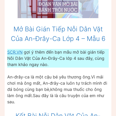
Mở Bài Gián Tiếp Nỗi Dằn Vặt
Của An-Đrây-Ca Lớp 4 – Mẫu 6
SCR.VN
gợi ý thêm đến bạn mẫu mở bài gián tiếp
Nỗi Dằn Vặt Của An-Đrây-Ca lớp 4 sau đây, cùng
tham khảo ngay nào.
An-đrây-ca là một cậu bé yêu thương ông.Vì mải
chơi mà ông mất, An-đrây-ca luôn tự trách mình đi
đá bóng cùng bạn bè,không mua thuốc cho ông
làm ông mất.Sau đây là là câu truyện của em như
sau.
Kết Bài Nỗi Dằn Vặt Của An-