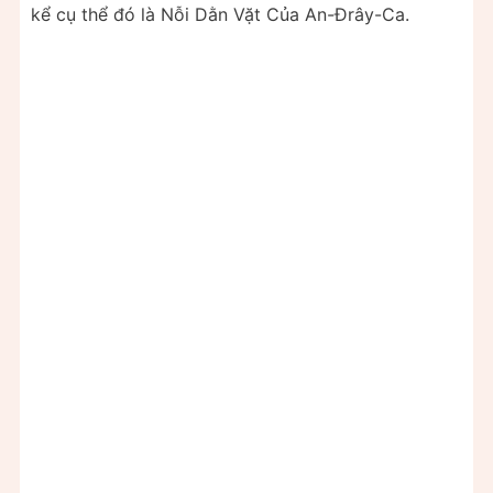
kể cụ thể đó là Nỗi Dằn Vặt Của An-Đrây-Ca.