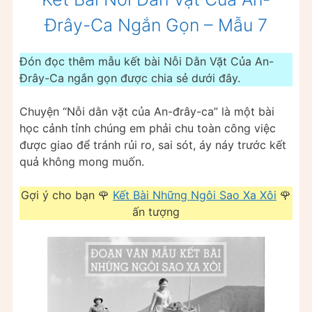
Đrây-Ca Ngắn Gọn – Mẫu 7
Đón đọc thêm mẫu kết bài Nỗi Dằn Vặt Của An-
Đrây-Ca ngắn gọn được chia sẻ dưới đây.
Chuyện “Nỗi dằn vặt của An-đrây-ca” là một bài
học cảnh tỉnh chúng em phải chu toàn công việc
được giao để tránh rủi ro, sai sót, áy náy trước kết
quả không mong muốn.
Gợi ý cho bạn 🌹
Kết Bài Những Ngôi Sao Xa Xôi
🌹
ấn tượng