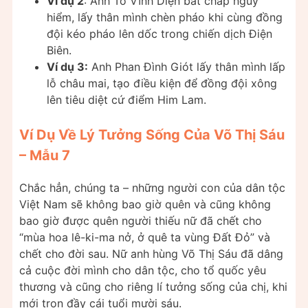
Ví dụ 2
: Anh Tô Vĩnh Diện bất chấp nguy
hiểm, lấy thân mình chèn pháo khi cùng đồng
đội kéo pháo lên dốc trong chiến dịch Điện
Biên.
Ví dụ 3:
Anh Phan Đình Giót lấy thân mình lấp
lỗ châu mai, tạo điều kiện để đồng đội xông
lên tiêu diệt cứ điểm Him Lam.
Ví Dụ Về Lý Tưởng Sống Của Võ Thị Sáu
– Mẫu 7
Chắc hẳn, chúng ta – những người con của dân tộc
Việt Nam sẽ không bao giờ quên và cũng không
bao giờ được quên người thiếu nữ đã chết cho
“mùa hoa lê-ki-ma nở, ở quê ta vùng Đất Đỏ” và
chết cho đời sau. Nữ anh hùng Võ Thị Sáu đã dâng
cả cuộc đời mình cho dân tộc, cho tổ quốc yêu
thương và cũng cho riêng lí tưởng sống của chị, khi
mới trọn đầy cái tuổi mười sáu.