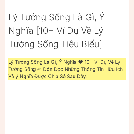
Lý Tưởng Sống Là Gì, Ý
Nghĩa [10+ Ví Dụ Về Lý
Tưởng Sống Tiêu Biểu]
Lý Tưởng Sống Là Gì, Ý Nghĩa ❤️️ 10+ Ví Dụ Về Lý
Tưởng Sống ✅ Đón Đọc Những Thông Tin Hữu Ích
Và ý Nghĩa Được Chia Sẻ Sau Đây.