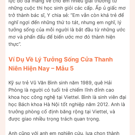
lực đó đã mang về cho em nhiều giải thưởng từ
những cuộc thi học sinh giỏi các cấp. Ấp ủ giấc mơ
trở thành bác sĩ, Y chia sẻ: “Em vẫn còn khá trẻ để
nghĩ ngợi đến những thứ to tát, nhưng em nghĩ, lý
tưởng sống của mỗi người là bắt đầu từ những ước
mơ và phấn đấu để biến ước mơ đó thành hiện
thực”.
Ví Dụ Về Lý Tưởng Sống Cửa Thanh
Niên Hiện Nay – Mẫu 5
Kỹ sư trẻ Vũ Văn Bình sinh năm 1989, quê Hải
Phòng là người có tuổi trẻ chiếm lĩnh đỉnh cao
khoa học công nghệ tại Viettel. Bình là sinh viên đại
học Bách khoa Hà Nội tốt nghiệp năm 2012. Anh là
trưởng phòng cố định băng rộng tại Viettel, và
được giao nhiều trọng trách quan trọng.
Anh cũng với anh em nghiên cứu, lựa chọn thành