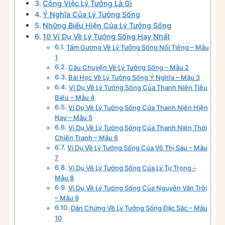
Công Việc Lý Tưởng Là Gì
Ý Nghĩa Của Lý Tưởng Sống
Những Biểu Hiện Của Lý Tưởng Sống
10 Ví Dụ Về Lý Tưởng Sống Hay Nhất
Tấm Gương Về Lý Tưởng Sống Nổi Tiếng – Mẫu
1
Câu Chuyện Về Lý Tưởng Sống – Mẫu 2
Bài Học Về Lý Tưởng Sống Ý Nghĩa – Mẫu 3
Ví Dụ Về Lý Tưởng Sống Của Thanh Niên Tiêu
Biểu – Mẫu 4
Ví Dụ Về Lý Tưởng Sống Cửa Thanh Niên Hiện
Nay – Mẫu 5
Ví Dụ Về Lý Tưởng Sống Của Thanh Niên Thời
Chiến Tranh – Mẫu 6
Ví Dụ Về Lý Tưởng Sống Của Võ Thị Sáu – Mẫu
7
Ví Dụ Về Lý Tưởng Sống Của Lý Tự Trọng –
Mẫu 8
Ví Dụ Về Lý Tưởng Sống Của Nguyễn Văn Trỗi
– Mẫu 9
Dẫn Chứng Về Lý Tưởng Sống Đặc Sắc – Mẫu
10