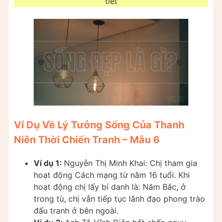
tiết
Ví Dụ Về Lý Tưởng Sống Của Thanh
Niên Thời Chiến Tranh – Mẫu 6
Ví dụ 1:
Nguyễn Thị Minh Khai: Chị tham gia
hoạt động Cách mạng từ năm 16 tuổi. Khi
hoạt động chị lấy bí danh là: Năm Bắc, ở
trong tù, chị vẫn tiếp tục lãnh đạo phong trào
đấu tranh ở bên ngoài.