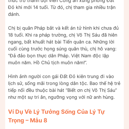
thức trở thành đội viên Công an xung phong Đất
Đỏ khi mới 14 tuổi. Từ đó, chị tham gia nhiều trận
đánh.
Chị bị quân Pháp bắt và kết án tử hình khi chưa đủ
18 tuổi. Khi ra pháp trường, chị Võ Thị Sáu đã hiên
ngang, bất khuất hát bài Tiến quân ca. Những lời
cuối cùng trước họng súng quân thù, chị hô vang:
“Đả đảo bọn thực dân Pháp. Việt Nam độc lập
muôn năm. Hồ Chủ tịch muôn năm!”.
Hình ảnh người con gái Đất Đỏ kiên trung đi vào
lịch sử, sống mãi trong lòng dân tộc. Bao thế hệ trẻ
tiếp nối đều thuộc bài hát “Biết ơn chị Võ Thị Sáu”
như một sự tri ân, ngưỡng vọng với nữ anh hùng.
Ví Dụ Về Lý Tưởng Sống Của Lý Tự
Trọng – Mẫu 8