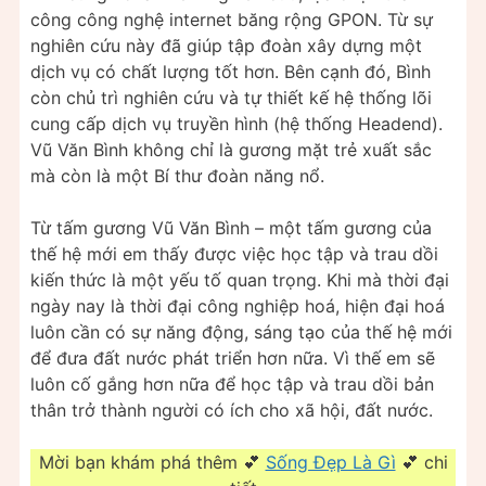
công công nghệ internet băng rộng GPON. Từ sự
nghiên cứu này đã giúp tập đoàn xây dựng một
dịch vụ có chất lượng tốt hơn. Bên cạnh đó, Bình
còn chủ trì nghiên cứu và tự thiết kế hệ thống lõi
cung cấp dịch vụ truyền hình (hệ thống Headend).
Vũ Văn Bình không chỉ là gương mặt trẻ xuất sắc
mà còn là một Bí thư đoàn năng nổ.
Từ tấm gương Vũ Văn Bình – một tấm gương của
thế hệ mới em thấy được việc học tập và trau dồi
kiến thức là một yếu tố quan trọng. Khi mà thời đại
ngày nay là thời đại công nghiệp hoá, hiện đại hoá
luôn cần có sự năng động, sáng tạo của thế hệ mới
để đưa đất nước phát triển hơn nữa. Vì thế em sẽ
luôn cố gắng hơn nữa để học tập và trau dồi bản
thân trở thành người có ích cho xã hội, đất nước.
Mời bạn khám phá thêm 💕
Sống Đẹp Là Gì
💕 chi