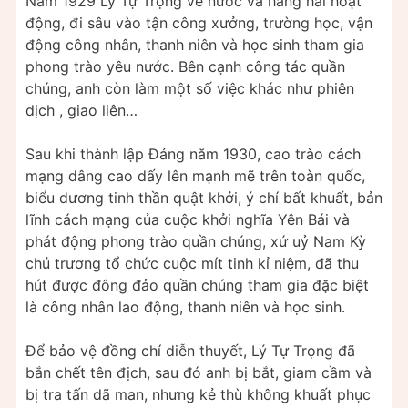
Năm 1929 Lý Tự Trọng về nước và hăng hái hoạt
động, đi sâu vào tận công xưởng, trường học, vận
động công nhân, thanh niên và học sinh tham gia
phong trào yêu nước. Bên cạnh công tác quần
chúng, anh còn làm một số việc khác như phiên
dịch , giao liên…
Sau khi thành lập Đảng năm 1930, cao trào cách
mạng dâng cao dấy lên mạnh mẽ trên toàn quốc,
biểu dương tinh thần quật khởi, ý chí bất khuất, bản
lĩnh cách mạng của cuộc khởi nghĩa Yên Bái và
phát động phong trào quần chúng, xứ uỷ Nam Kỳ
chủ trương tổ chức cuộc mít tinh kỉ niệm, đã thu
hút được đông đảo quần chúng tham gia đặc biệt
là công nhân lao động, thanh niên và học sinh.
Để bảo vệ đồng chí diễn thuyết, Lý Tự Trọng đã
bắn chết tên địch, sau đó anh bị bắt, giam cầm và
bị tra tấn dã man, nhưng kẻ thù không khuất phục