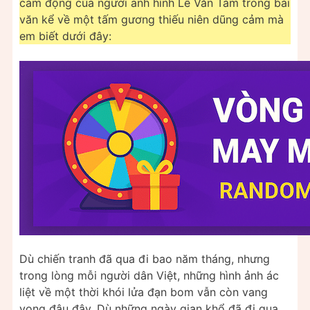
cảm động của người anh hình Lê Văn Tám trong bài
văn kể về một tấm gương thiếu niên dũng cảm mà
em biết dưới đây:
Dù chiến tranh đã qua đi bao năm tháng, nhưng
trong lòng mỗi người dân Việt, những hình ảnh ác
liệt về một thời khói lửa đạn bom vẫn còn vang
vọng đâu đây. Dù những ngày gian khổ đã đi qua,