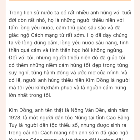
Trong lịch sử nước ta có rất nhiều anh hùng với tuổi
đời còn rất nhỏ, họ là những người thiếu niên với
tấm lòng yêu nước, căm thù giặc sâu sắc và đã
giác ngộ Cách mạng từ rất sớm. Họ đã dạy chúng
ta về lòng dũng cảm, lòng yêu nước sâu nặng, tinh
thần quả cảm và tinh thần học hỏi không ngừng.
Đối với tôi, những người thiếu niên đó đã giúp tôi
có thêm những niềm cảm hứng tốt đẹp trong từng
suy nghĩ, từng hành động và ước mơ của mình. Và
có lẽ, người anh hùng thiếu niên Kim Đồng là người
mà tôi yêu kính,khâm phục và là nguồn cảm hứng
lớn nhất trong tôi.
Kim Đồng, anh tên thật là Nông Văn Dền, sinh năm
1928, là một người dân tộc Nùng tại tỉnh Cao Bằng.
Tuy là người dân tộc thiểu số, nhưng được sinh ra
trong cái nôi Cách mạng nên anh sớm đã giác ngộ
lý tưởng Cách mạng và trở thành đội trưởng đội