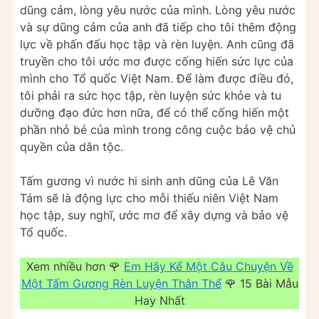
dũng cảm, lòng yêu nước của mình. Lòng yêu nước
và sự dũng cảm của anh đã tiếp cho tôi thêm động
lực về phấn đấu học tập và rèn luyện. Anh cũng đã
truyền cho tôi ước mơ được cống hiến sức lực của
mình cho Tổ quốc Việt Nam. Để làm được điều đó,
tôi phải ra sức học tập, rèn luyện sức khỏe và tu
dưỡng đạo đức hơn nữa, để có thể cống hiến một
phần nhỏ bé của mình trong công cuộc bảo vệ chủ
quyền của dân tộc.
Tấm gương vì nước hi sinh anh dũng của Lê Văn
Tám sẽ là động lực cho mỗi thiếu niên Việt Nam
học tập, suy nghĩ, ước mơ để xây dựng và bảo vệ
Tổ quốc.
Xem nhiều hơn 🌹
Em Hãy Kể Một Câu Chuyện Về
Một Tấm Gương Rèn Luyện Thân Thể
🌹 15 Bài Mẫu
Hay Nhất