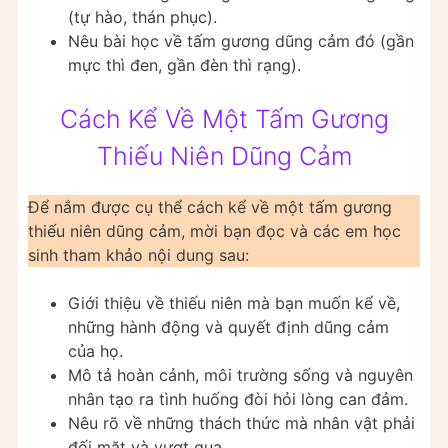
(tự hào, thán phục).
Nêu bài học về tấm gương dũng cảm đó (gần
mực thì đen, gần đèn thì rạng).
Cách Kể Về Một Tấm Gương
Thiếu Niên Dũng Cảm
Để nắm được cụ thể cách kể về một tấm gương
thiếu niên dũng cảm, mời bạn đọc và các em học
sinh tham khảo nội dung sau:
Giới thiệu về thiếu niên mà bạn muốn kể về,
những hành động và quyết định dũng cảm
của họ.
Mô tả hoàn cảnh, môi trường sống và nguyên
nhân tạo ra tình huống đòi hỏi lòng can đảm.
Nêu rõ về những thách thức mà nhân vật phải
đối mặt và vượt qua.