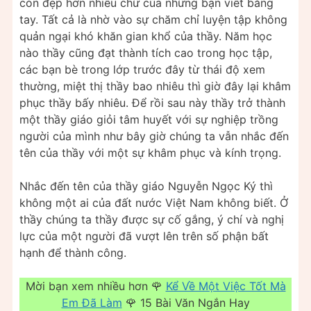
còn đẹp hơn nhiều chữ của những bạn viết bằng
tay. Tất cả là nhờ vào sự chăm chỉ luyện tập không
quản ngại khó khăn gian khổ của thầy. Năm học
nào thầy cũng đạt thành tích cao trong học tập,
các bạn bè trong lớp trước đây từ thái độ xem
thường, miệt thị thầy bao nhiêu thì giờ đây lại khâm
phục thầy bấy nhiêu. Để rồi sau này thầy trở thành
một thầy giáo giỏi tâm huyết với sự nghiệp trồng
người của mình như bây giờ chúng ta vẫn nhắc đến
tên của thầy với một sự khâm phục và kính trọng.
Nhắc đến tên của thầy giáo Nguyễn Ngọc Ký thì
không một ai của đất nước Việt Nam không biết. Ở
thầy chúng ta thầy được sự cố gắng, ý chí và nghị
lực của một người đã vượt lên trên số phận bất
hạnh để thành công.
Mời bạn xem nhiều hơn 🌹
Kể Về Một Việc Tốt Mà
Em Đã Làm
🌹 15 Bài Văn Ngắn Hay