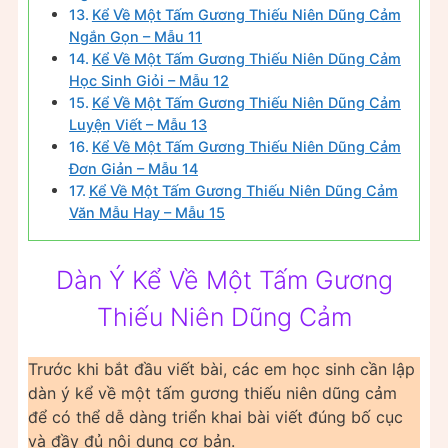
Kể Về Một Tấm Gương Thiếu Niên Dũng Cảm
Ngắn Gọn – Mẫu 11
Kể Về Một Tấm Gương Thiếu Niên Dũng Cảm
Học Sinh Giỏi – Mẫu 12
Kể Về Một Tấm Gương Thiếu Niên Dũng Cảm
Luyện Viết – Mẫu 13
Kể Về Một Tấm Gương Thiếu Niên Dũng Cảm
Đơn Giản – Mẫu 14
Kể Về Một Tấm Gương Thiếu Niên Dũng Cảm
Văn Mẫu Hay – Mẫu 15
Dàn Ý Kể Về Một Tấm Gương
Thiếu Niên Dũng Cảm
Trước khi bắt đầu viết bài, các em học sinh cần lập
dàn ý kể về một tấm gương thiếu niên dũng cảm
để có thể dễ dàng triển khai bài viết đúng bố cục
và đầy đủ nội dung cơ bản.