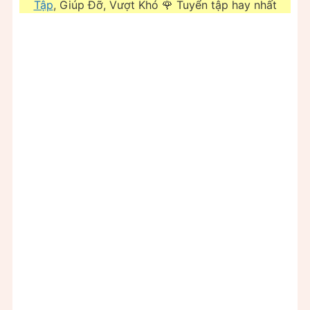
Tập
, Giúp Đỡ, Vượt Khó 🌹 Tuyển tập hay nhất