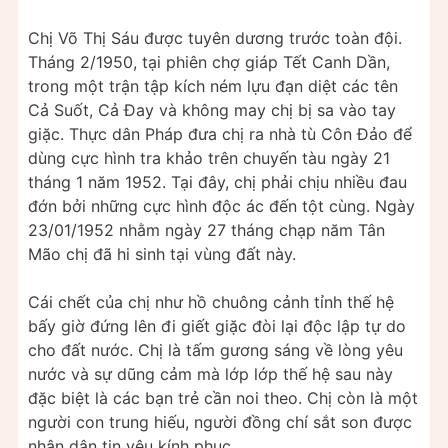
Chị Võ Thị Sáu được tuyên dương trước toàn đội.
Tháng 2/1950, tại phiên chợ giáp Tết Canh Dần,
trong một trận tập kích ném lựu đạn diệt các tên
Cả Suốt, Cả Đay và không may chị bị sa vào tay
giặc. Thực dân Pháp đưa chị ra nhà tù Côn Đảo để
dùng cực hình tra khảo trên chuyến tàu ngày 21
tháng 1 năm 1952. Tại đây, chị phải chịu nhiều đau
đớn bởi những cực hình độc ác đến tột cùng. Ngày
23/01/1952 nhằm ngày 27 tháng chạp năm Tân
Mão chị đã hi sinh tại vùng đất này.
Cái chết của chị như hồ chuông cảnh tỉnh thế hệ
bấy giờ đứng lên đi giết giặc đòi lại độc lập tự do
cho đất nước. Chị là tấm gương sáng về lòng yêu
nước và sự dũng cảm mà lớp lớp thế hệ sau này
đặc biệt là các bạn trẻ cần noi theo. Chị còn là một
người con trung hiếu, người đồng chí sắt son được
nhân dân tin yêu kính phục.