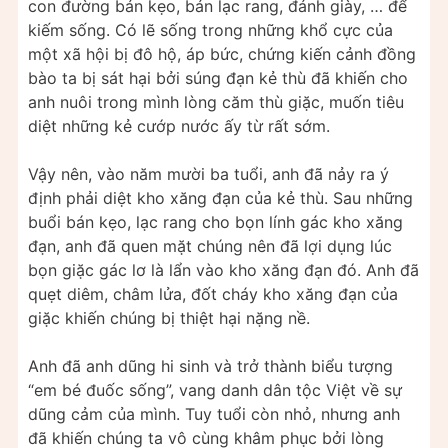
con đường bán kẹo, bán lạc rang, đánh giày, … để
kiếm sống. Có lẽ sống trong những khổ cực của
một xã hội bị đô hộ, áp bức, chứng kiến cảnh đồng
bào ta bị sát hại bởi súng đạn kẻ thù đã khiến cho
anh nuôi trong mình lòng căm thù giặc, muốn tiêu
diệt những kẻ cướp nước ấy từ rất sớm.
Vậy nên, vào năm mười ba tuổi, anh đã nảy ra ý
định phải diệt kho xăng đạn của kẻ thù. Sau những
buổi bán kẹo, lạc rang cho bọn lính gác kho xăng
đạn, anh đã quen mặt chúng nên đã lợi dụng lúc
bọn giặc gác lơ là lẩn vào kho xăng đạn đó. Anh đã
quẹt diêm, châm lửa, đốt cháy kho xăng đạn của
giặc khiến chúng bị thiệt hại nặng nề.
Anh đã anh dũng hi sinh và trở thành biểu tượng
“em bé đuốc sống”, vang danh dân tộc Việt về sự
dũng cảm của mình. Tuy tuổi còn nhỏ, nhưng anh
đã khiến chúng ta vô cùng khâm phục bởi lòng