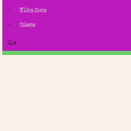
🔻Ứng Dụng
🖱Game