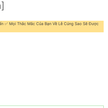
]
hấn ✅ Mọi Thắc Mắc Của Bạn Về Lễ Cúng Sao Sẽ Được