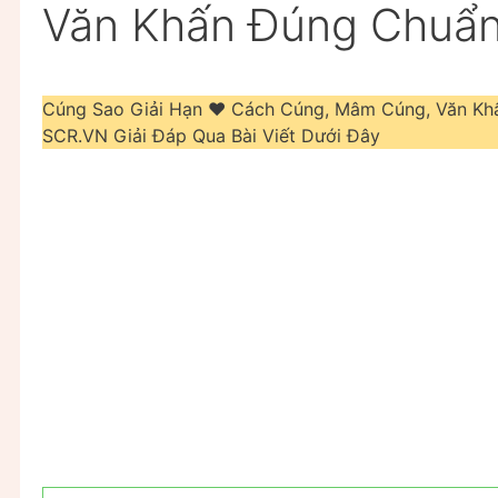
Văn Khấn Đúng Chuẩn
Cúng Sao Giải Hạn ❤️️ Cách Cúng, Mâm Cúng, Văn K
SCR.VN Giải Đáp Qua Bài Viết Dưới Đây