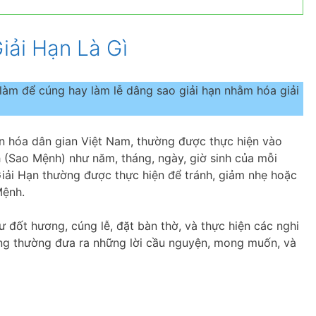
iải Hạn Là Gì
làm để cúng hay làm lễ dâng sao giải hạn nhằm hóa giải
ăn hóa dân gian Việt Nam, thường được thực hiện vào
 (Sao Mệnh) như năm, tháng, ngày, giờ sinh của mỗi
iải Hạn thường được thực hiện để tránh, giảm nhẹ hoặc
Mệnh.
đốt hương, cúng lễ, đặt bàn thờ, và thực hiện các nghi
cúng thường đưa ra những lời cầu nguyện, mong muốn, và