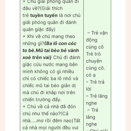
+ Chú giải phóng quan đi
đâu về?(Giải thích
trẻ
tuyền tuyến
là nơi chú
giải phóng quân đi đánh
quân giặc đấy)
– Trẻ vận
+ Khi về chú mang theo
động
những gì?
(Ba lô con cóc
cùng cô
to bè.Mũ tai bèo bẻ vành
Trẻ trò
xoè trên vai)
Chú đi đánh
chuyện
giặc cứu nước mang bên
cùng cô.
mình không có gì nhiều
có ạ
chỉ có chiếc ba lô nhỏ và
– Trẻ trả
chiếc mũ tai bèo giản dị
lời
mà chú đi khắp nơi trên
– Trẻ lắng
chiến trường đấy.
nghe
+ Chú về cả nhà đã đón
– Trẻ
chú như thế nào?(Cả
lắng
nhà…..mơ rồi đêm nao)Tất
nghe
cả nhà mọi người đều vui
– Chú giải