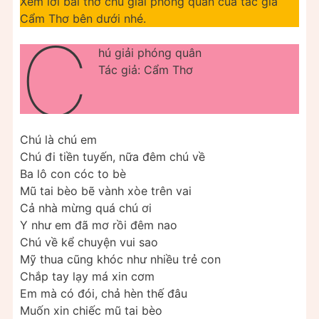
Xem lời bài thơ chú giải phóng quân của tác giả
Cẩm Thơ bên dưới nhé.
C
hú giải phóng quân
Tác giả: Cẩm Thơ
Chú là chú em
Chú đi tiền tuyến, nữa đêm chú về
Ba lô con cóc to bè
Mũ tai bèo bẽ vành xòe trên vai
Cả nhà mừng quá chú ơi
Y như em đã mơ rồi đêm nao
Chú về kể chuyện vui sao
Mỹ thua cũng khóc như nhiều trẻ con
Chắp tay lạy má xin cơm
Em mà có đói, chả hèn thế đâu
Muốn xin chiếc mũ tai bèo