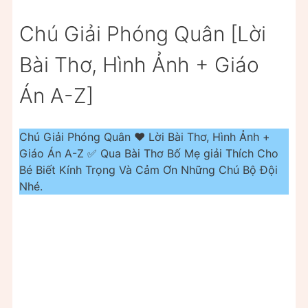
Chú Giải Phóng Quân [Lời
Bài Thơ, Hình Ảnh + Giáo
Án A-Z]
Chú Giải Phóng Quân ❤️️ Lời Bài Thơ, Hình Ảnh +
Giáo Án A-Z ✅ Qua Bài Thơ Bố Mẹ giải Thích Cho
Bé Biết Kính Trọng Và Cảm Ơn Những Chú Bộ Đội
Nhé.