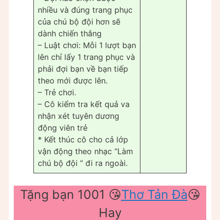
nhiều và đúng trang phục
của chú bộ đội hơn sẽ
dành chiến thắng
– Luật chơi: Mỗi 1 lượt bạn
lên chỉ lấy 1 trang phục và
phải đợi bạn về bạn tiếp
theo mới được lên.
– Trẻ chơi.
– Cô kiểm tra kết quả va
nhận xét tuyên dương
động viên trẻ
* Kết thúc cô cho cả lớp
vận động theo nhạc “Làm
chú bộ đội ” đi ra ngoài.
Tặng bạn 1001 😘
Thơ Tản Đà
😘
Hay