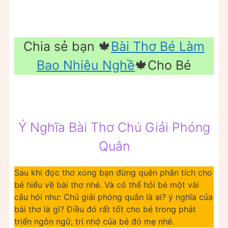
Chia sẻ bạn 🍁
Bài Thơ Bé Làm
Bao Nhiêu Nghề
🍁Cho Bé
Ý Nghĩa Bài Thơ Chú Giải Phóng
Quân
Sau khi đọc thơ xong bạn đừng quên phân tích cho
bé hiểu về bài thơ nhé. Và có thể hỏi bé một vài
câu hỏi như: Chú giải phóng quân là ai? ý nghĩa của
bài thơ là gì? Điều đó rất tốt cho bé trong phát
triển ngôn ngữ, trí nhớ của bé đó mẹ nhé.