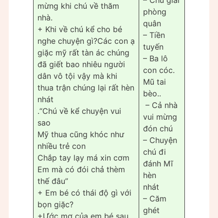
mừng khi chú về thăm
phòng
nhà.
quân
+ Khi về chú kể cho bé
– Tiền
nghe chuyện gì?Các con ạ
tuyến
giặc mỹ rất tàn ác chúng
– Ba lô
đã giết bao nhiêu người
con cóc.
dân vô tội vậy mà khi
Mũ tai
thua trận chúng lại rất hèn
bèo..
nhát
– Cả nhà
.“Chú về kể chuyện vui
vui mừng
sao
đón chú
Mỹ thua cũng khóc như
– Chuyện
nhiều trẻ con
chú đi
Chắp tay lạy má xin cơm
đánh Mĩ
Em mà có đói chả thèm
hèn
thế đâu”
nhát
+ Em bé có thái độ gì với
– Căm
bọn giặc?
ghét
+Ước mơ của em bé sau