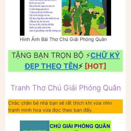
Hình Ảnh Bài Thơ Chú Giải Phóng Quân
TẶNG BẠN TRỌN BỘ ⚡️
CHỮ KÝ
ĐẸP THEO TÊN
⚡️
[HOT]
Tranh Thơ Chú Giải Phóng Quân
Chắc chắn bé nhà bạn sẽ rất thích khi vừa nhìn
tranh minh họa vừa đọc theo bạn đấy.