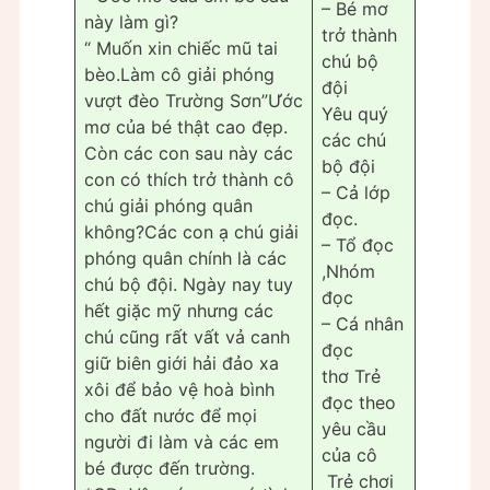
– Bé mơ
này làm gì?
trở thành
“ Muốn xin chiếc mũ tai
chú bộ
bèo.Làm cô giải phóng
đội
vượt đèo Trường Sơn”Ước
Yêu quý
mơ của bé thật cao đẹp.
các chú
Còn các con sau này các
bộ đội
con có thích trở thành cô
– Cả lớp
chú giải phóng quân
đọc.
không?Các con ạ chú giải
– Tổ đọc
phóng quân chính là các
,Nhóm
chú bộ đội. Ngày nay tuy
đọc
hết giặc mỹ nhưng các
– Cá nhân
chú cũng rất vất vả canh
đọc
giữ biên giới hải đảo xa
thơ Trẻ
xôi để bảo vệ hoà bình
đọc theo
cho đất nước để mọi
yêu cầu
người đi làm và các em
của cô
bé được đến trường.
Trẻ chơi