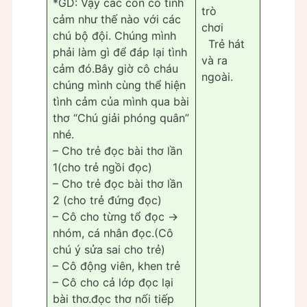
*GD: Vậy các con có tình
trò
cảm như thế nào với các
chơi
chú bộ đội. Chúng mình
Trẻ hát
phải làm gì để đáp lại tình
và ra
cảm đó.Bây giờ cô cháu
ngoài.
chúng mình cùng thể hiện
tình cảm của mình qua bài
thơ “Chú giải phóng quân”
nhé.
– Cho trẻ đọc bài thơ lần
1(cho trẻ ngồi đọc)
– Cho trẻ đọc bài thơ lần
2 (cho trẻ đứng đọc)
– Cô cho từng tổ đọc ->
nhóm, cá nhân đọc.(Cô
chú ý sửa sai cho trẻ)
– Cô động viên, khen trẻ
– Cô cho cả lớp đọc lại
bài thơ.đọc thơ nối tiếp