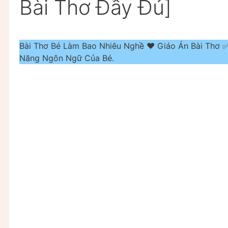
Bài Thơ Đầy Đủ]
Bài Thơ Bé Làm Bao Nhiêu Nghề ❤️️ Giáo Án Bài Thơ 
Năng Ngôn Ngữ Của Bé.