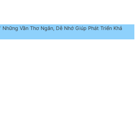
✅ Những Vần Thơ Ngắn, Dễ Nhớ Giúp Phát Triển Khả