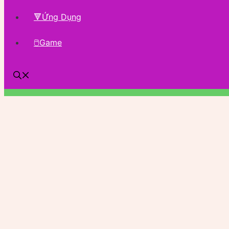
🔻Ứng Dụng
🖱Game