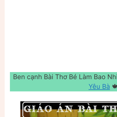
Ben cạnh Bài Thơ Bé Làm Bao Nh
Yêu Bà
