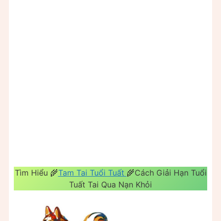
Tìm Hiểu 🌾
Tam Tai Tuổi Tuất
🌾Cách Giải Hạn Tuổi
Tuất Tai Qua Nạn Khỏi