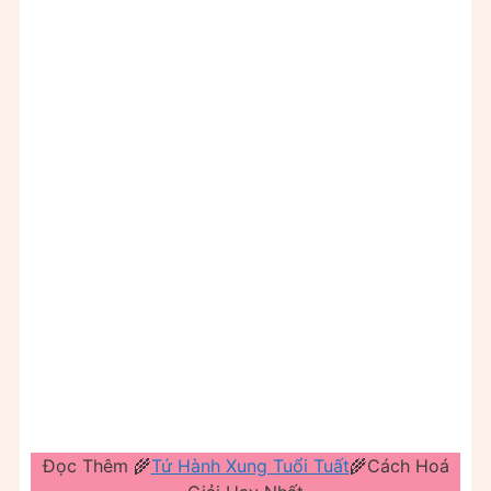
Đọc Thêm 🌾
Tứ Hành Xung Tuổi Tuất
🌾Cách Hoá