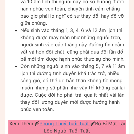
và 10 âm lịch thì người này có số hưởng được
hạnh phúc vẹn toàn, chuyện tình cảm chẳng
bao giờ phải lo nghĩ có sự thay đổi hay đổ vỡ
giữa chừng.
Nếu sinh vào tháng 1, 3, 4, 6 và 12 âm lịch thì
không được may mắn như những người trên,
người sinh vào các tháng này đường tình cảm
vất vả hơn đôi chút, cũng phải qua đôi lần đổ
bể mới tìm được hạnh phúc thực sự cho mình.
Còn những người sinh vào tháng 5, 7 và 11 âm
lịch thì đường tình duyên khá trắc trở, nhiều
sóng gió, có thể do bản thân không hề mong
muốn nhưng số phận như vậy thì không cãi lại
được. Cuộc đời họ phải trải qua ít nhất vài lần
thay đổi lương duyên mới được hưởng hạnh
phúc vẹn toàn.
Xem Thêm 🌾
Phong Thuỷ Tuổi Tuất
🌾Bộ Bí Mật Tài
Lộc Người Tuổi Tuất