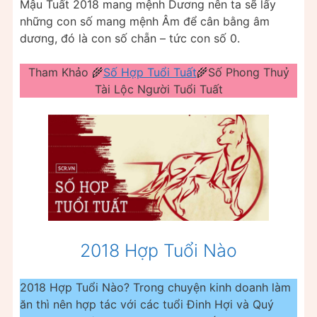
Mậu Tuất 2018 mang mệnh Dương nên ta sẽ lấy
những con số mang mệnh Âm để cân bằng âm
dương, đó là con số chẵn – tức con số 0.
Tham Khảo 🌾
Số Hợp Tuổi Tuất
🌾Số Phong Thuỷ
Tài Lộc Người Tuổi Tuất
2018 Hợp Tuổi Nào
2018 Hợp Tuổi Nào? Trong chuyện kinh doanh làm
ăn thì nên hợp tác với các tuổi Đinh Hợi và Quý