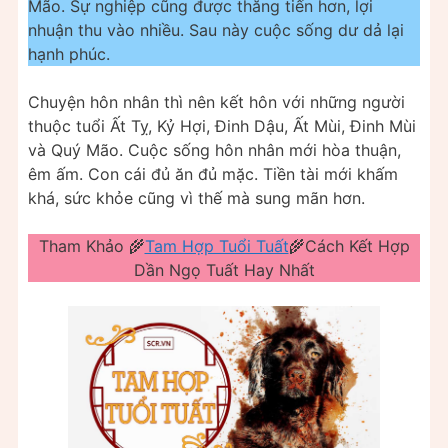
Mão. Sự nghiệp cũng được thăng tiến hơn, lợi
nhuận thu vào nhiều. Sau này cuộc sống dư dả lại
hạnh phúc.
Chuyện hôn nhân thì nên kết hôn với những người
thuộc tuổi Ất Tỵ, Kỷ Hợi, Đinh Dậu, Ất Mùi, Đinh Mùi
và Quý Mão. Cuộc sống hôn nhân mới hòa thuận,
êm ấm. Con cái đủ ăn đủ mặc. Tiền tài mới khấm
khá, sức khỏe cũng vì thế mà sung mãn hơn.
Tham Khảo 🌾
Tam Hợp Tuổi Tuất
🌾Cách Kết Hợp
Dần Ngọ Tuất Hay Nhất