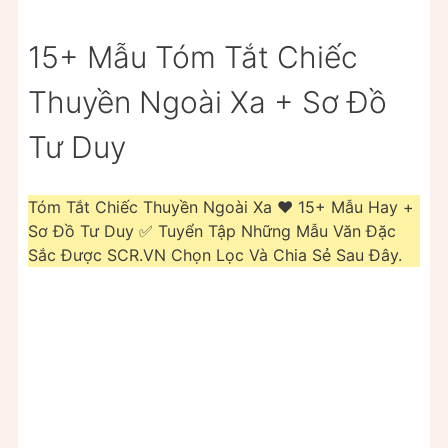
15+ Mẫu Tóm Tắt Chiếc
Thuyền Ngoài Xa + Sơ Đồ
Tư Duy
Tóm Tắt Chiếc Thuyền Ngoài Xa ❤️️ 15+ Mẫu Hay +
Sơ Đồ Tư Duy ✅ Tuyển Tập Những Mẫu Văn Đặc
Sắc Được SCR.VN Chọn Lọc Và Chia Sẻ Sau Đây.