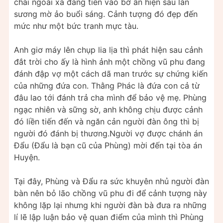
chài ngoài xa đang tiến vào bờ ẩn hiện sau làn
sương mờ ảo buổi sáng. Cảnh tượng đó đẹp đến
mức như một bức tranh mực tàu.
Anh giơ máy lên chụp lia lịa thì phát hiện sau cảnh
đắt trời cho ấy là hình ảnh một chồng vũ phu đang
đánh đập vợ một cách dã man trước sự chứng kiến
của những đứa con. Thằng Phác là đứa con cả từ
đâu lao tới đánh trả cha mình để bảo vệ mẹ. Phùng
ngạc nhiên và sững sờ, anh không chịu được cảnh
đó liền tiến đến và ngăn cản người đàn ông thì bị
người đó đánh bị thương.Người vợ được chánh án
Đẩu (Đẩu là bạn cũ của Phùng) mời đến tại tòa án
Huyện.
Tại đây, Phùng và Đẩu ra sức khuyên nhủ người đàn
bàn nên bỏ lão chồng vũ phu đi để cảnh tượng này
không lặp lại nhưng khi người đàn bà đưa ra những
lí lẽ lập luận bảo vệ quan điểm của mình thì Phùng