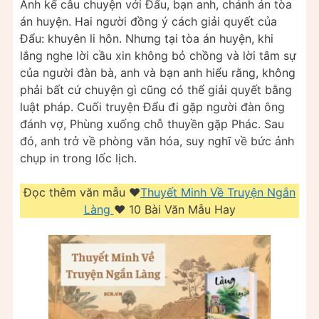
Anh kể câu chuyện với Đẩu, bạn anh, chánh án tòa
án huyện. Hai người đồng ý cách giải quyết của
Đẩu: khuyên li hôn. Nhưng tại tòa án huyện, khi
lắng nghe lời cầu xin không bỏ chồng và lời tâm sự
của người đàn bà, anh và bạn anh hiểu rằng, không
phải bất cứ chuyện gì cũng có thể giải quyết bằng
luật pháp. Cuối truyện Đẩu đi gặp người đàn ông
đánh vợ, Phùng xuống chỗ thuyền gặp Phác. Sau
đó, anh trở về phòng văn hóa, suy nghĩ về bức ảnh
chụp in trong lốc lịch.
Đọc thêm văn mẫu ❤️️
Thuyết Minh Về Truyện Ngắn
Làng
❤️️ 10 Bài Văn Mẫu Hay