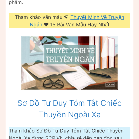
phẩm.
Tham khảo văn mẫu 🌹
Thuyết Minh Về Truyện
Ngắn
❤️️ 15 Bài Văn Mẫu Hay Nhất
Sơ Đồ Tư Duy Tóm Tắt Chiếc
Thuyền Ngoài Xa
Tham khảo Sơ Đồ Tư Duy Tóm Tắt Chiếc Thuyền
Ngoài Xa được SCR.VN chia sẻ đến bạn đọc sau