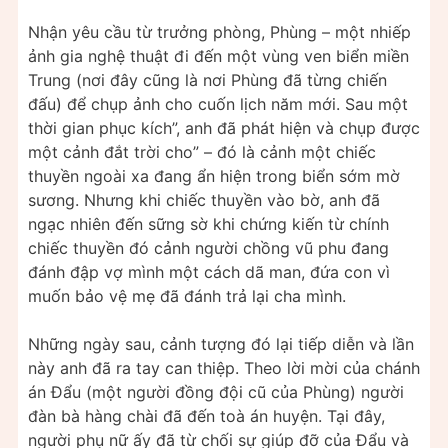
Nhận yêu cầu từ trưởng phòng, Phùng – một nhiếp
ảnh gia nghệ thuật đi đến một vùng ven biển miền
Trung (nơi đây cũng là nơi Phùng đã từng chiến
đấu) để chụp ảnh cho cuốn lịch năm mới. Sau một
thời gian phục kích”, anh đã phát hiện và chụp được
một cảnh đắt trời cho” – đó là cảnh một chiếc
thuyền ngoài xa đang ẩn hiện trong biển sớm mờ
sương. Nhưng khi chiếc thuyền vào bờ, anh đã
ngạc nhiên đến sững sờ khi chứng kiến từ chính
chiếc thuyền đó cảnh người chồng vũ phu đang
đánh đập vợ mình một cách dã man, đứa con vì
muốn bảo vệ mẹ đã đánh trả lại cha mình.
Những ngày sau, cảnh tượng đó lại tiếp diễn và lần
này anh đã ra tay can thiệp. Theo lời mời của chánh
án Đẩu (một người đồng đội cũ của Phùng) người
đàn bà hàng chài đã đến toà án huyện. Tại đây,
người phụ nữ ấy đã từ chối sự giúp đỡ của Đẩu và