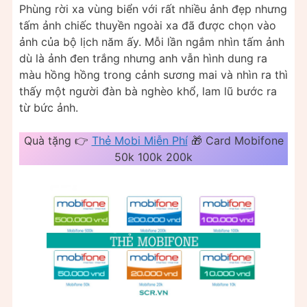
Phùng rời xa vùng biển với rất nhiều ảnh đẹp nhưng
tấm ảnh chiếc thuyền ngoài xa đã được chọn vào
ảnh của bộ lịch năm ấy. Mỗi lần ngắm nhìn tấm ảnh
dù là ảnh đen trắng nhưng anh vẫn hình dung ra
màu hồng hồng trong cảnh sương mai và nhìn ra thì
thấy một người đàn bà nghèo khổ, lam lũ bước ra
từ bức ảnh.
Quà tặng 👉
Thẻ Mobi Miễn Phí
🎁 Card Mobifone
50k 100k 200k