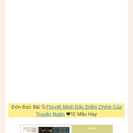
Đón Đọc Bài 💦
Thuyết Minh Đặc Điểm Chính Của
Truyện Ngắn
❤️️12 Mẫu Hay