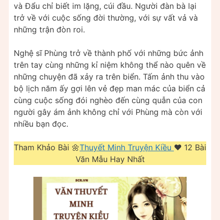
và Đẩu chỉ biết im lặng, cúi đầu. Người đàn bà lại
trở về với cuộc sống đời thường, với sự vất vả và
những trận đòn roi.
Nghệ sĩ Phùng trở về thành phố với những bức ảnh
trên tay cùng những kỉ niệm không thể nào quên về
những chuyện đã xảy ra trên biển. Tấm ảnh thu vào
bộ lịch năm ấy gợi lên vẻ đẹp man mác của biển cả
cùng cuộc sống đói nghèo đến cùng quẫn của con
người gây ám ảnh không chỉ với Phùng mà còn với
nhiều bạn đọc.
Tham Khảo Bài 🌼
Thuyết Minh Truyện Kiều
❤️️ 12 Bài
Văn Mẫu Hay Nhất