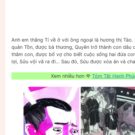
Anh em thằng Tí về ở với ông ngoại là hương thị Tào.
quản Tồn, được bà thương, Quyên trở thành con dâu c
thăm con, được bố vợ cho biết cuộc sống hai đứa con
lợi, Sửu vội vã ra đi… Sau đó, Sửu được xóa án và ch
Xem nhiều hơn 🌹
Tóm Tắt Hạnh Phú