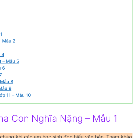
 1
– Mẫu 2
 4
t – Mẫu 5
u 6
7
 Mẫu 8
Mẫu 9
ớp 11 – Mẫu 10
ha Con Nghĩa Nặng – Mẫu 1
 chung khi các em học sinh đọc hiểu văn bản. Tham khảo