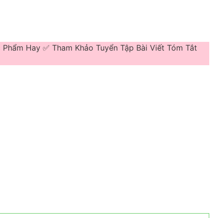
c Phẩm Hay ✅ Tham Khảo Tuyển Tập Bài Viết Tóm Tắt