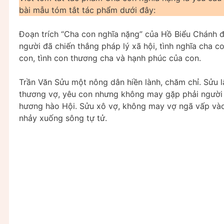
bài mẫu tóm tắt tác phẩm dưới đây:
Đoạn trích “Cha con nghĩa nặng” của Hồ Biểu Chánh đã 
người đã chiến thắng pháp lý xã hội, tình nghĩa cha 
con, tình con thương cha và hạnh phúc của con.
Trần Văn Sửu một nông dân hiền lành, chăm chỉ. Sửu l
thương vợ, yêu con nhưng không may gặp phải người 
hương hào Hội. Sửu xô vợ, không may vợ ngã vấp vào 
nhảy xuống sông tự tử.