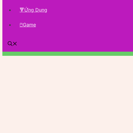
🔻Ứng Dụng
🖱Game