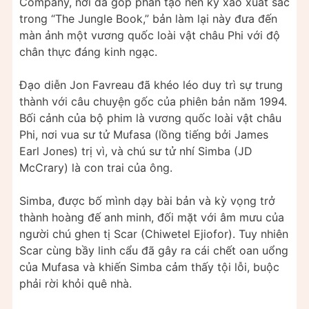
Company, nơi đã góp phần tạo nên kỹ xảo xuất sắc
trong “The Jungle Book,” bản làm lại này đưa đến
màn ảnh một vương quốc loài vật châu Phi với độ
chân thực đáng kinh ngạc.
Đạo diễn Jon Favreau đã khéo léo duy trì sự trung
thành với câu chuyện gốc của phiên bản năm 1994.
Bối cảnh của bộ phim là vương quốc loài vật châu
Phi, nơi vua sư tử Mufasa (lồng tiếng bởi James
Earl Jones) trị vì, và chú sư tử nhí Simba (JD
McCrary) là con trai của ông.
Simba, được bố mình dạy bài bản và kỳ vọng trở
thành hoàng đế anh minh, đối mặt với âm mưu của
người chú ghen tị Scar (Chiwetel Ejiofor). Tuy nhiên
Scar cùng bầy linh cẩu đã gây ra cái chết oan uổng
của Mufasa và khiến Simba cảm thấy tội lỗi, buộc
phải rời khỏi quê nhà.