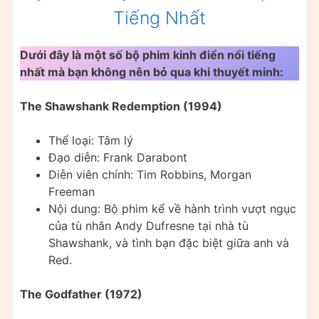
Tiếng Nhất
Dưới đây là một số bộ phim kinh điển nổi tiếng
nhất mà bạn không nên bỏ qua khi thuyết minh:
The Shawshank Redemption (1994)
Thể loại: Tâm lý
Đạo diễn: Frank Darabont
Diễn viên chính: Tim Robbins, Morgan
Freeman
Nội dung: Bộ phim kể về hành trình vượt ngục
của tù nhân Andy Dufresne tại nhà tù
Shawshank, và tình bạn đặc biệt giữa anh và
Red.
The Godfather (1972)