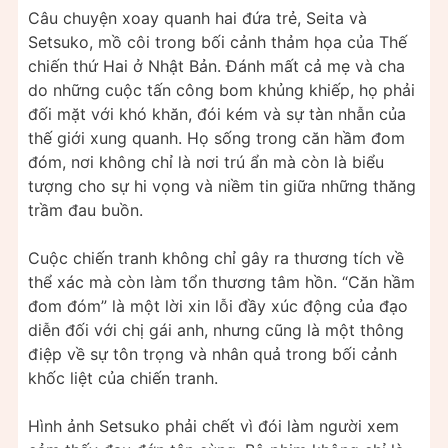
Câu chuyện xoay quanh hai đứa trẻ, Seita và
Setsuko, mồ côi trong bối cảnh thảm họa của Thế
chiến thứ Hai ở Nhật Bản. Đánh mất cả mẹ và cha
do những cuộc tấn công bom khủng khiếp, họ phải
đối mặt với khó khăn, đói kém và sự tàn nhẫn của
thế giới xung quanh. Họ sống trong căn hầm đom
đóm, nơi không chỉ là nơi trú ẩn mà còn là biểu
tượng cho sự hi vọng và niềm tin giữa những thăng
trầm đau buồn.
Cuộc chiến tranh không chỉ gây ra thương tích về
thể xác mà còn làm tổn thương tâm hồn. “Căn hầm
đom đóm” là một lời xin lỗi đầy xúc động của đạo
diễn đối với chị gái anh, nhưng cũng là một thông
điệp về sự tôn trọng và nhân quả trong bối cảnh
khốc liệt của chiến tranh.
Hình ảnh Setsuko phải chết vì đói làm người xem