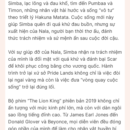
Simba, lạc lõng và đau khổ, tìm đến Pumbaa và
Timon, những nhân vật hài hước và sống “vô tư”
theo triết lý Hakuna Matata. Cuộc sống mới này
giúp Simba quên đi quá khứ đau buồn, nhưng sự
xuất hiện của Nala, người bạn thời thơ ấu, đánh
thức trách nhiệm và sứ mệnh ẩn sau cuộc đời cậu.
Với sự giúp đỡ của Nala, Simba nhận ra trách nhiệm
của mình là đối mặt với quá khứ và đánh bại Scar
để khôi phục công bằng cho vương quốc. Hành
trình trở lại xứ sở Pride Lands không chỉ là việc đòi
lại ngai vàng mà còn là việc đưa “vòng quay cuộc
sống” trở lại đúng lối.
Bộ phim “The Lion King” phiên bản 2019 không chỉ
ấn tượng với mức kinh phí lớn, mà còn với dàn ngôi
sao lồng tiếng đỉnh cao. Từ James Earl Jones đến
Donald Glover và Beyonce, mọi diễn viên đều đóng
góp phần của mình để làm cho nhân vật huyền bí