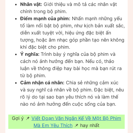
Nhân vật:
Giới thiệu và mô tả các nhân vật
chính trong bộ phim.
Điểm mạnh của phim:
Nhấn mạnh những yếu
tố làm nổi bật bộ phim, như kịch bản xuất sắc,
diễn xuất tuyệt vời, hiệu ứng đặc biệt ấn
tượng, hoặc âm nhạc góp phần tạo nên không
khí đặc biệt cho phim.
Ý nghĩa:
Trình bày ý nghĩa của bộ phim và
cách nó ảnh hưởng đến bạn. Nếu có, thảo
luận về thông điệp hay bài học mà bạn rút ra
từ bộ phim.
Cảm nhận cá nhân:
Chia sẻ những cảm xúc
và suy nghĩ cá nhân về bộ phim. Đặc biệt, nêu
rõ lý do tại sao bạn yêu thích nó và làm thế
nào nó ảnh hưởng đến cuộc sống của bạn.
Gợi ý 📌
Viết Đoạn Văn Ngắn Kể Về Một Bộ Phim
Mà Em Yêu Thích
📌 hay nhất