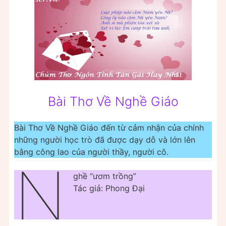
Bài Thơ Về Nghề Giáo
Bài Thơ Về Nghề Giáo đến từ cảm nhận của chính
những người học trò đã được dạy dỗ và lớn lên
bằng công lao của người thầy, người cô.
N
ghề “ươm trồng”
Tác giả: Phong Đại