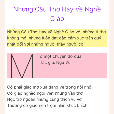
Những Câu Thơ Hay Về Nghề
Giáo
Những Câu Thơ Hay Về Nghề Giáo với những ý thơ
không mới nhưng luôn dạt dào cảm xúc trân quý
nhất đối với những người thầy người cô.
M
ơ một chuyến đò đưa
Tác giả: Nga Vũ
Có phải giấc mơ xưa đang về trong nỗi nhớ
Cô giáo nghèo ngồi viết những vần thơ
Học trò ngoan nhưng cũng thích vu vơ
Thương cô giáo nên trộm nhìn khúc khích