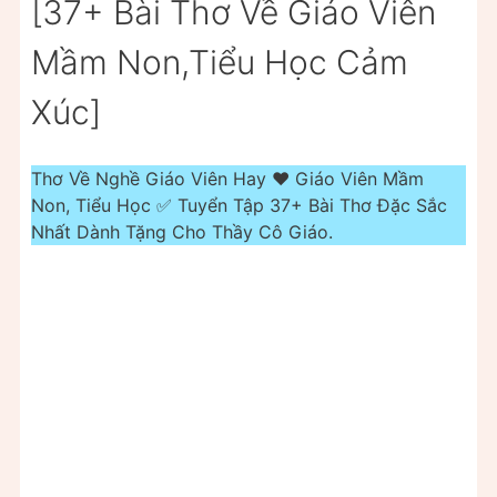
[37+ Bài Thơ Về Giáo Viên
Mầm Non,Tiểu Học Cảm
Xúc]
Thơ Về Nghề Giáo Viên Hay ❤️️ Giáo Viên Mầm
Non, Tiểu Học ✅ Tuyển Tập 37+ Bài Thơ Đặc Sắc
Nhất Dành Tặng Cho Thầy Cô Giáo.