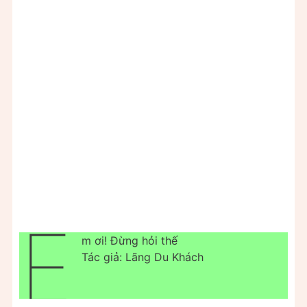
E
m ơi! Đừng hỏi thế
Tác giả: Lãng Du Khách