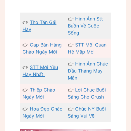
👉
Hình Ảnh Stt
👉
Thơ Tán Gái
Buồn Về Cuộc
Hay
Sống
👉
Cap Bán Hàng
👉
STT Mối Quan
Chào Ngày Mới
Hệ Mập Mờ
👉
Hình Ảnh Chúc
👉
STT Mới Yêu
Đầu Tháng May
Hay Nhất
Mắn
👉
Thiệp Chào
👉
Lời Chúc Buổi
Ngày Mới
Sáng Cho Crush
👉
Hoa Đẹp Chào
👉
Chúc NY Buổi
Ngày Mới
Sáng Vui Vẽ