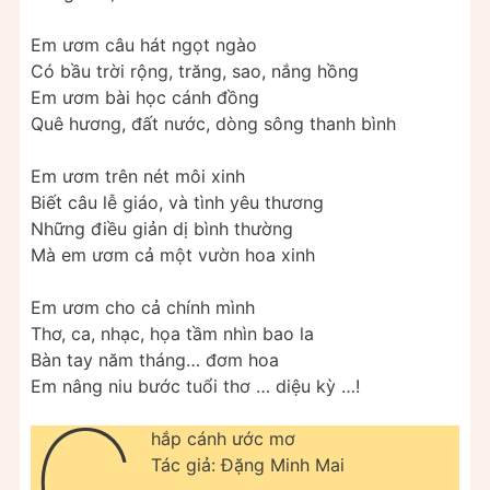
Em ươm câu hát ngọt ngào
Có bầu trời rộng, trăng, sao, nắng hồng
Em ươm bài học cánh đồng
Quê hương, đất nước, dòng sông thanh bình
Em ươm trên nét môi xinh
Biết câu lễ giáo, và tình yêu thương
Những điều giản dị bình thường
Mà em ươm cả một vườn hoa xinh
Em ươm cho cả chính mình
Thơ, ca, nhạc, họa tầm nhìn bao la
Bàn tay năm tháng… đơm hoa
Em nâng niu bước tuổi thơ … diệu kỳ …!
C
hắp cánh ước mơ
Tác giả: Đặng Minh Mai