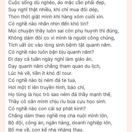
Cuộc sống dù nghèo, áo mặc cần phải đẹp,
Suy nghĩ thật nhiều, khi chỉ mua đôi dép,
Thon thót giật mình khi hàng xóm cưới xin.
Có nghề nào nhẫn nhịn đến khó tin?
Mọi chuyện thầy luôn sai còn phụ huynh thì đúng,
Không dám đôi co vì mình là người công chúng,
Tích uất ức vào lòng sinh bệnh tật quanh năm.
Có nghề nào luôn bận bịu quanh năm?
Đi dạy cả tuần ngày nghỉ làm giáo án,
Dạy quanh năm chẳng tham quan du lịch,
Lúc hè về, tiền ít khó đi tour.
Có nghề nào bị ném đá te tua,
Hơi một tí lên truyền hình, báo chí,
Họ từng là học trò sao ném đá thầy mạnh thế,
Thầy cô oằn mình chịu rìu búa cựu học sinh.
Có nghề nào con cái sợ phát kinh?
Chẳng dám theo nghề mẹ cha nuôi mình lớn,
Bộ đội, công an, ngân hàng, doanh nghiệp lớn,
Bố mẹ về, con kế nhẹ nhàng thay.