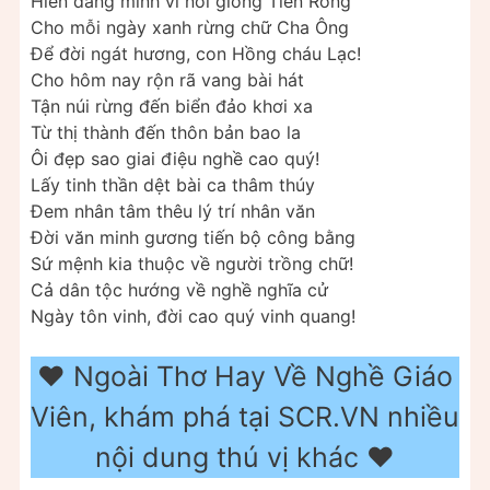
Hiến dâng mình vì nòi giống Tiên Rồng
Cho mỗi ngày xanh rừng chữ Cha Ông
Để đời ngát hương, con Hồng cháu Lạc!
Cho hôm nay rộn rã vang bài hát
Tận núi rừng đến biển đảo khơi xa
Từ thị thành đến thôn bản bao la
Ôi đẹp sao giai điệu nghề cao quý!
Lấy tinh thần dệt bài ca thâm thúy
Đem nhân tâm thêu lý trí nhân văn
Đời văn minh gương tiến bộ công bằng
Sứ mệnh kia thuộc về người trồng chữ!
Cả dân tộc hướng về nghề nghĩa cử
Ngày tôn vinh, đời cao quý vinh quang!
❤️️ Ngoài Thơ Hay Về Nghề Giáo
Viên, khám phá tại SCR.VN nhiều
nội dung thú vị khác ❤️️