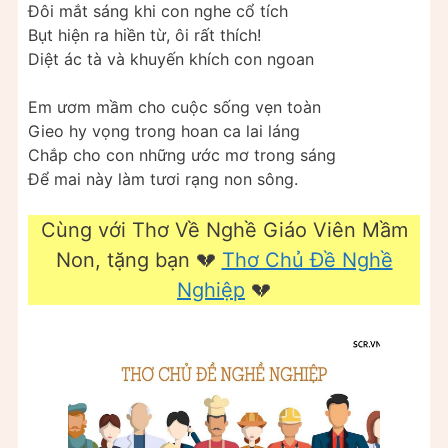
Đôi mắt sáng khi con nghe cổ tích
Bụt hiện ra hiền từ, ôi rất thích!
Diệt ác tà và khuyến khích con ngoan
Em ươm mầm cho cuộc sống vẹn toàn
Gieo hy vọng trong hoan ca lai láng
Chắp cho con những ước mơ trong sáng
Để mai này làm tươi rạng non sông.
Cùng với Thơ Về Nghề Giáo Viên Mầm
Non, tặng bạn 💔
Thơ Chủ Đề Nghề
Nghiệp
💔