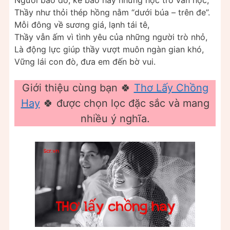
Người bảo dở, kẻ bảo hay nhưng học trò vẫn học,
Thầy như thỏi thép hồng nằm “dưới búa – trên đe”.
Mỗi đông về sương giá, lạnh tái tê,
Thầy vẫn ấm vì tình yêu của những người trò nhỏ,
Là động lực giúp thầy vượt muôn ngàn gian khó,
Vững lái con đò, đưa em đến bờ vui.
Giới thiệu cùng bạn 🍀
Thơ Lấy Chồng
Hay
🍀 được chọn lọc đặc sắc và mang
nhiều ý nghĩa.