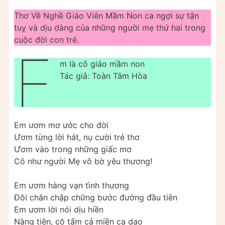
Thơ Về Nghề Giáo Viên Mầm Non ca ngợi sự tận
tuỵ và dịu dàng của những người mẹ thứ hai trong
cuộc đời con trẻ.
E
m là cô giáo mầm non
Tác giả: Toàn Tâm Hòa
Em ươm mơ ước cho đời
Ươm từng lời hát, nụ cười trẻ thơ
Ươm vào trong những giấc mơ
Cô như người Mẹ vô bờ yêu thương!
Em ươm hàng vạn tình thương
Đôi chân chập chững bước đường đầu tiên
Em ươm lời nói dịu hiền
Nàng tiên, cô tấm cả miền ca dao