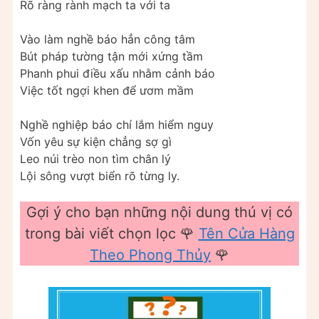
Rõ ràng rành mạch ta với ta
Vào làm nghề báo hẳn công tâm
Bút pháp tường tận mới xứng tầm
Phanh phui điều xấu nhằm cảnh báo
Việc tốt ngợi khen để ươm mầm
Nghề nghiệp báo chí lắm hiểm nguy
Vốn yêu sự kiện chẳng sợ gì
Leo núi trèo non tìm chân lý
Lội sông vượt biển rõ từng ly.
Gợi ý cho bạn những nội dung thú vị có
trong bài viết chọn lọc 🌹
Tên Cửa Hàng
Theo Phong Thủy
🌹