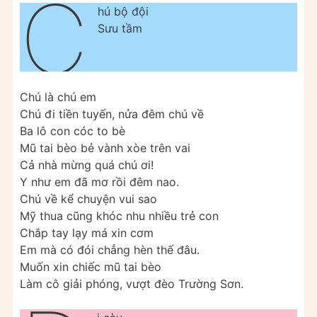
C
hú bộ đội
Sưu tầm
Chú là chú em
Chú đi tiền tuyến, nửa đêm chú về
Ba lô con cóc to bè
Mũ tai bèo bẻ vành xòe trên vai
Cả nhà mừng quá chú ơi!
Y như em đã mơ rồi đêm nao.
Chú về kể chuyện vui sao
Mỹ thua cũng khóc nhu nhiều trẻ con
Chắp tay lạy má xin cơm
Em mà có đói chẳng hèn thế đâu.
Muốn xin chiếc mũ tai bèo
Làm cô giải phóng, vượt đèo Trường Sơn.