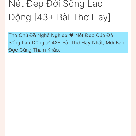
Nét Đẹp Đời Sống Lao
Động [43+ Bài Thơ Hay]
Thơ Chủ Đề Nghề Nghiệp ❤️️ Nét Đẹp Của Đời
Sống Lao Động ✅ 43+ Bài Thơ Hay Nhất, Mời Bạn
Đọc Cùng Tham Khảo.