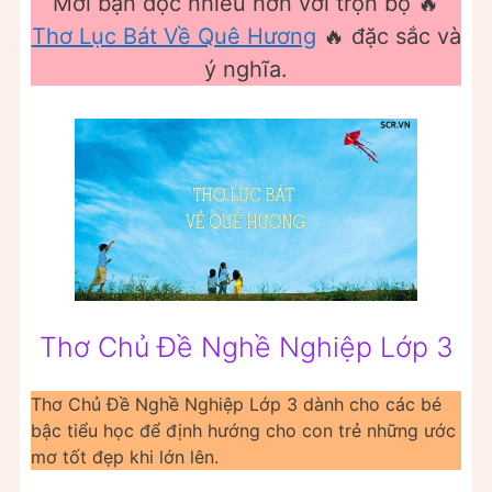
Mời bạn đọc nhiều hơn với trọn bộ 🔥
Thơ Lục Bát Về Quê Hương
🔥 đặc sắc và
ý nghĩa.
Thơ Chủ Đề Nghề Nghiệp Lớp 3
Thơ Chủ Đề Nghề Nghiệp Lớp 3 dành cho các bé
bậc tiểu học để định hướng cho con trẻ những ước
mơ tốt đẹp khi lớn lên.