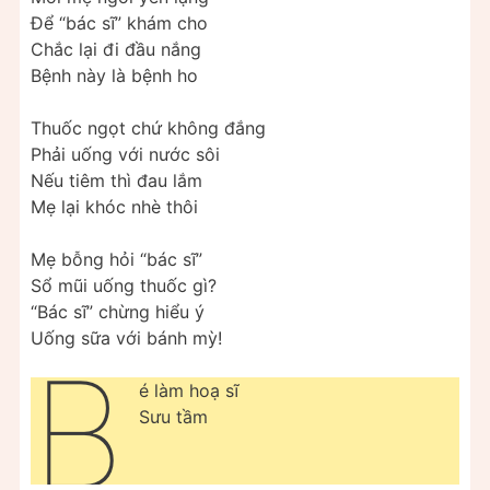
Để “bác sĩ” khám cho
Chắc lại đi đầu nắng
Bệnh này là bệnh ho
Thuốc ngọt chứ không đắng
Phải uống với nước sôi
Nếu tiêm thì đau lắm
Mẹ lại khóc nhè thôi
Mẹ bỗng hỏi “bác sĩ”
Sổ mũi uống thuốc gì?
“Bác sĩ” chừng hiểu ý
Uống sữa với bánh mỳ!
B
é làm hoạ sĩ
Sưu tầm