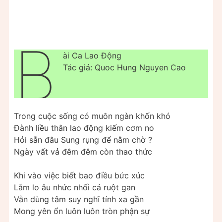
B
ài Ca Lao Động
Tác giả: Quoc Hung Nguyen Cao
Trong cuộc sống có muôn ngàn khốn khó
Đành liều thân lao động kiếm cơm no
Hỏi sẵn đâu Sung rụng để nằm chờ ?
Ngày vất vả đêm đêm còn thao thức
Khi vào việc biết bao điều bức xúc
Lắm lo âu nhức nhối cả ruột gan
Vẫn dùng tâm suy nghĩ tính xa gần
Mong yên ổn luôn luôn tròn phận sự