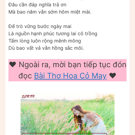
Đâu cần đáp nghĩa trả ơn
Mà bao năm vẫn sớm hôm miệt mài.
Để trò vững bước ngày mai
Là nguồn hạnh phúc tương lai cô trồng
Tấm lòng luôn rộng mênh mông
Dù bao vất vả vẫn hồng sắc môi.
❤️️ Ngoài ra, mời bạn tiếp tục đón
đọc
Bài Thơ Hoa Cỏ May
❤️️