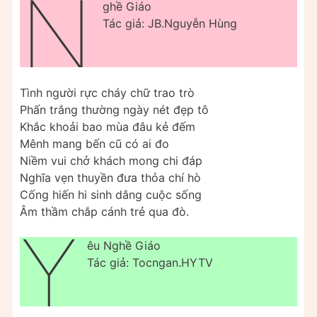
N
ghề Giáo
Tác giả: JB.Nguyễn Hùng
Tình người rực cháy chữ trao trò
Phấn trắng thường ngày nét đẹp tô
Khắc khoải bao mùa đâu kẻ đếm
Mênh mang bến cũ có ai đo
Niềm vui chở khách mong chi đáp
Nghĩa vẹn thuyền đưa thỏa chí hò
Cống hiến hi sinh dâng cuộc sống
Âm thầm chắp cánh trẻ qua đò.
Y
êu Nghề Giáo
Tác giả: Tocngan.HYTV