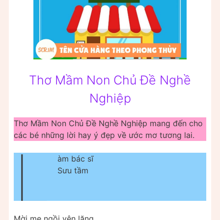
Thơ Mầm Non Chủ Đề Nghề
Nghiệp
Thơ Mầm Non Chủ Đề Nghề Nghiệp mang đến cho
các bé những lời hay ý đẹp về ước mơ tương lai.
L
àm bác sĩ
Sưu tầm
Mời mẹ ngồi yên lặng