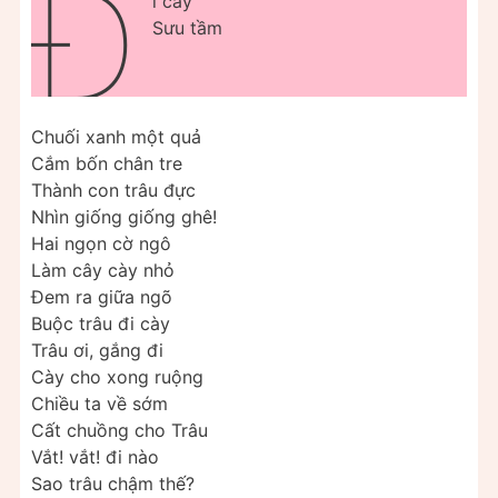
Đ
i cày
Sưu tầm
Chuối xanh một quả
Cắm bốn chân tre
Thành con trâu đực
Nhìn giống giống ghê!
Hai ngọn cờ ngô
Làm cây cày nhỏ
Đem ra giữa ngõ
Buộc trâu đi cày
Trâu ơi, gắng đi
Cày cho xong ruộng
Chiều ta về sớm
Cất chuồng cho Trâu
Vắt! vắt! đi nào
Sao trâu chậm thế?