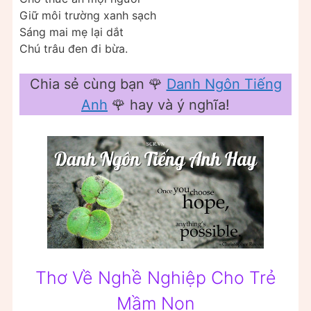
Giữ môi trường xanh sạch
Sáng mai mẹ lại dắt
Chú trâu đen đi bừa.
Chia sẻ cùng bạn 🌹
Danh Ngôn Tiếng
Anh
🌹 hay và ý nghĩa!
Thơ Về Nghề Nghiệp Cho Trẻ
Mầm Non