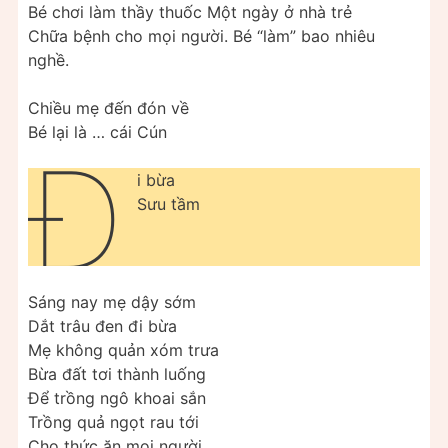
Bé chơi làm thầy thuốc Một ngày ở nhà trẻ
Chữa bệnh cho mọi người. Bé “làm” bao nhiêu
nghề.
Chiều mẹ đến đón về
Bé lại là … cái Cún
Đ
i bừa
Sưu tầm
Sáng nay mẹ dậy sớm
Dắt trâu đen đi bừa
Mẹ không quản xóm trưa
Bừa đất tơi thành luống
Để trồng ngô khoai sắn
Trồng quả ngọt rau tới
Cho thức ăn mọi người