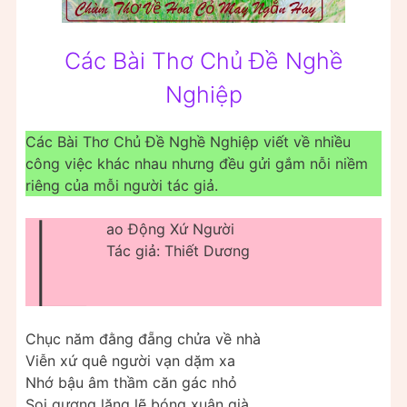
Các Bài Thơ Chủ Đề Nghề
Nghiệp
Các Bài Thơ Chủ Đề Nghề Nghiệp viết về nhiều
công việc khác nhau nhưng đều gửi gắm nỗi niềm
riêng của mỗi người tác giả.
L
ao Động Xứ Người
Tác giả: Thiết Dương
Chục năm đằng đẵng chửa về nhà
Viễn xứ quê người vạn dặm xa
Nhớ bậu âm thầm căn gác nhỏ
Soi gương lặng lẽ bóng xuân già