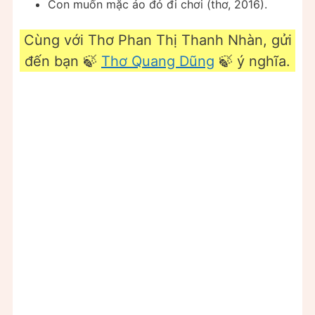
Con muốn mặc áo đỏ đi chơi (thơ, 2016).
Cùng với Thơ Phan Thị Thanh Nhàn, gửi
đến bạn 🍃
Thơ Quang Dũng
🍃 ý nghĩa.