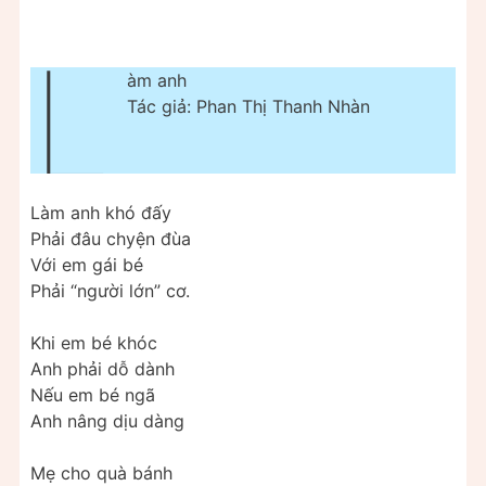
L
àm anh
Tác giả: Phan Thị Thanh Nhàn
Làm anh khó đấy
Phải đâu chyện đùa
Với em gái bé
Phải “người lớn” cơ.
Khi em bé khóc
Anh phải dỗ dành
Nếu em bé ngã
Anh nâng dịu dàng
Mẹ cho quà bánh