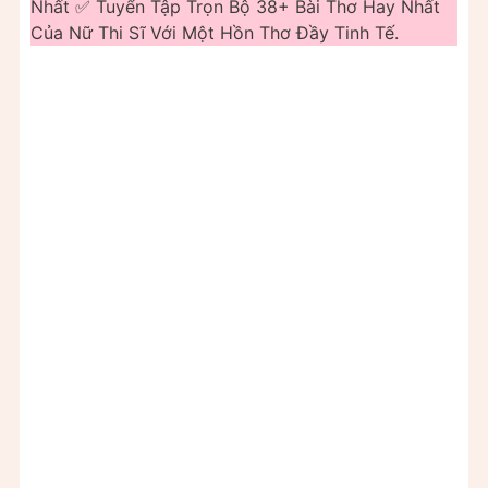
Nhất ✅ Tuyển Tập Trọn Bộ 38+ Bài Thơ Hay Nhất
Của Nữ Thi Sĩ Với Một Hồn Thơ Đầy Tinh Tế.