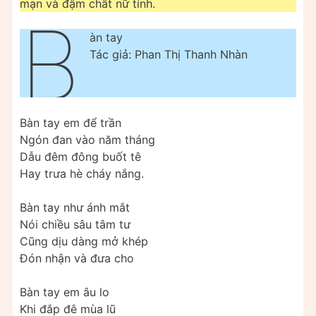
mạn và đậm chất nữ tính.
B
àn tay
Tác giả: Phan Thị Thanh Nhàn
Bàn tay em để trần
Ngón đan vào năm tháng
Dẫu đêm đông buốt tê
Hay trưa hè cháy nắng.
Bàn tay như ánh mắt
Nói chiều sâu tâm tư
Cũng dịu dàng mở khép
Đón nhận và đưa cho
Bàn tay em âu lo
Khi đắp đê mùa lũ