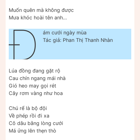
Muốn quên mà không được
Mưa khóc hoài tên anh…
Đ
ám cưới ngày mùa
Tác giả: Phan Thị Thanh Nhàn
Lúa đồng đang gặt rộ
Cau chín ngang mái nhà
Gió heo may gọi rét
Cây rơm vàng như hoa
Chú rể là bộ đội
Về phép rồi đi xa
Cô dâu bằng lòng cưới
Má ửng lên thẹn thò