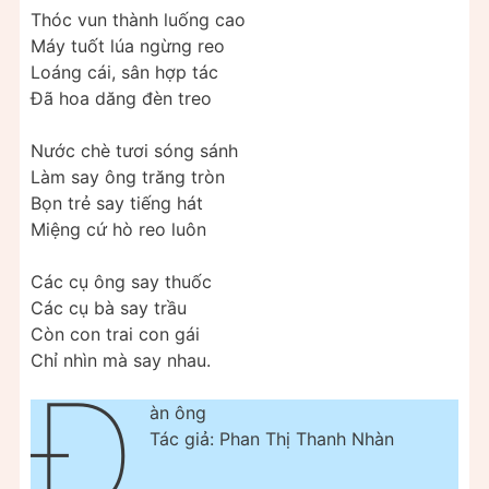
Thóc vun thành luống cao
Máy tuốt lúa ngừng reo
Loáng cái, sân hợp tác
Ðã hoa dăng đèn treo
Nước chè tươi sóng sánh
Làm say ông trăng tròn
Bọn trẻ say tiếng hát
Miệng cứ hò reo luôn
Các cụ ông say thuốc
Các cụ bà say trầu
Còn con trai con gái
Chỉ nhìn mà say nhau.
Đ
àn ông
Tác giả: Phan Thị Thanh Nhàn