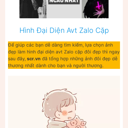
Hình Đại Diện Avt Zalo Cặp
Để giúp các bạn dễ dàng tìm kiếm, lựa chọn ảnh
đẹp làm hình đại diện avt Zalo cặp đôi đẹp thì ngay
sau đây,
scr.vn
đã tổng hợp những ảnh đôi đẹp dễ
thương nhất dành cho bạn và người thương.