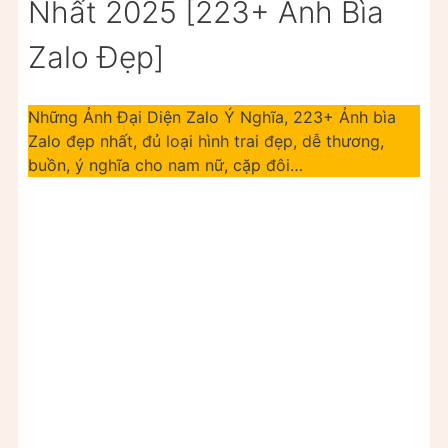
Nhất 2025 [223+ Ảnh Bìa
Zalo Đẹp]
Những Ảnh Đại Diện Zalo Ý Nghĩa, 223+ Ảnh bìa
Zalo đẹp nhất, đủ loại hình trai đẹp, dễ thương,
buồn, ý nghĩa cho nam nữ, cặp đôi…