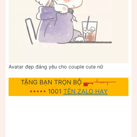
Avatar đẹp đáng yêu cho couple cute nữ
TẶNG BẠN TRỌN BỘ
▄︻┻═┳一
•••••
1001
TÊN ZALO HAY