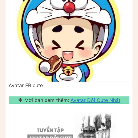
Avatar FB cute
🔶 Mời bạn xem thêm:
Avatar Đôi Cute Nhất