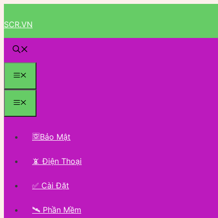
Chuyển
đến
SCR.VN
nội
dung
Menu
Menu
🈳Bảo Mật
📵 Điện Thoại
✅ Cài Đặt
🛰 Phần Mềm