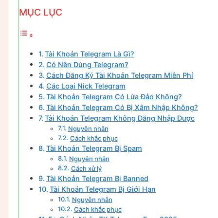
MỤC LỤC
Tài Khoản Telegram Là Gì?
Có Nên Dùng Telegram?
Cách Đăng Ký Tài Khoản Telegram Miễn Phí
Các Loại Nick Telegram
Tài Khoản Telegram Có Lừa Đảo Không?
Tài Khoản Telegram Có Bị Xâm Nhập Không?
Tài Khoản Telegram Không Đăng Nhập Được
Nguyên nhân
Cách khắc phục
Tài Khoản Telegram Bị Spam
Nguyên nhân
Cách xử lý
Tài Khoản Telegram Bị Banned
Tài Khoản Telegram Bị Giới Hạn
Nguyên nhân
Cách khắc phục