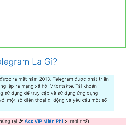
elegram Là Gì?
 được ra mắt năm 2013. Telegram được phát triển
ng lập ra mạng xã hội VKontakte. Tài khoản
ng sử dụng để truy cập và sử dụng ứng dụng
với một số điện thoại di động và yêu cầu một số
hủng tại 🎉
Acc VIP Miễn Phí
🎉 mới nhất