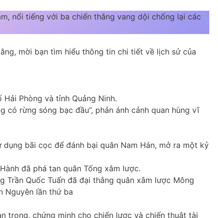
, nổi tiếng với ba chiến thắng vang dội chống lại các
g, mời bạn tìm hiểu thông tin chi tiết về lịch sử của
ố Hải Phòng và tỉnh Quảng Ninh.
ng có rừng sóng bạc đầu”, phản ánh cảnh quan hùng vĩ
 dụng bãi cọc để đánh bại quân Nam Hán, mở ra một kỷ
 Hành đã phá tan quân Tống xâm lược.
g Trần Quốc Tuấn đã đại thắng quân xâm lược Mông
n Nguyên lần thứ ba
n trọng, chứng minh cho chiến lược và chiến thuật tài