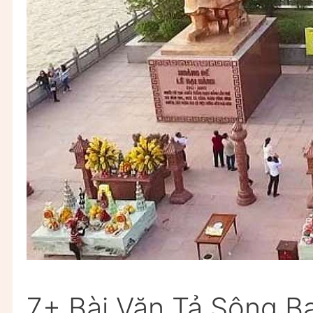
7+ Bài Văn Tả Sông 