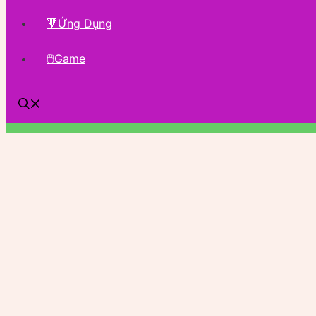
🔻Ứng Dụng
🖱Game