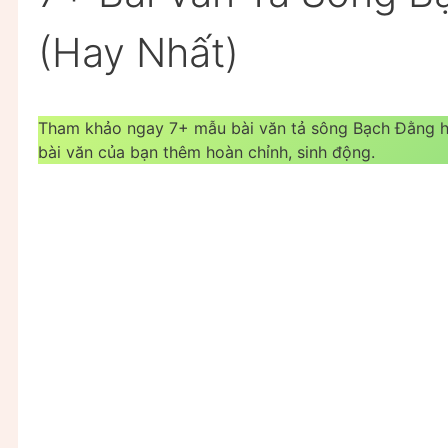
(Hay Nhất)
Tham khảo ngay 7+ mẫu bài văn tả sông Bạch Đằng h
bài văn của bạn thêm hoàn chỉnh, sinh động.