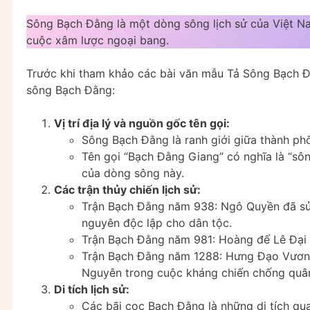
Sông Bạch Đằng là một dòng sông lịch sử của Việt Nam
cuộc xâm lược ngoại bang.
Trước khi tham khảo các bài văn mẫu Tả Sông Bạch Đằn
sông Bạch Đằng:
Vị trí địa lý và nguồn gốc tên gọi:
Sông Bạch Đằng là ranh giới giữa thành ph
Tên gọi “Bạch Đằng Giang” có nghĩa là “sô
của dòng sông này.
Các trận thủy chiến lịch sử:
Trận Bạch Đằng năm 938: Ngô Quyền đã sử
nguyên độc lập cho dân tộc.
Trận Bạch Đằng năm 981: Hoàng đế Lê Đại
Trận Bạch Đằng năm 1288: Hưng Đạo Vươn
Nguyên trong cuộc kháng chiến chống quâ
Di tích lịch sử:
Các bãi cọc Bạch Đằng là những di tích qua