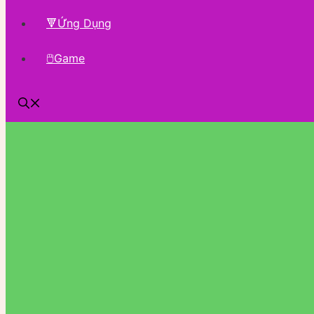
🔻Ứng Dụng
🖱Game