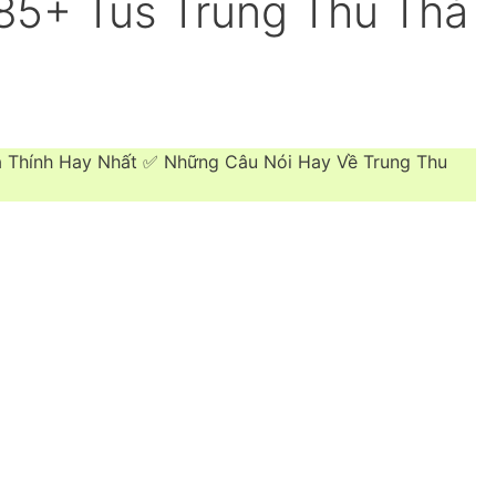
185+ Tus Trung Thu Thả
ả Thính Hay Nhất ✅ Những Câu Nói Hay Về Trung Thu