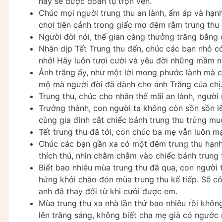
này sẽ được đoàn tụ trọn vẹn.
Chúc mọi người trung thu an lành, ấm áp và hạ
chơi tiên cảnh trong giấc mơ đêm rằm trung thu
Người đời nói, thế gian càng thưởng trăng bằng 
Nhân dịp Tết Trung thu đến, chúc các bạn nhỏ c
nhớ! Hãy luôn tươi cười và yêu đời những mầm n
Ánh trăng ấy, như một lời mong phước lành mà 
mộ mà người đời đã dành cho ánh Trăng của chị
Trung thu, chúc cho nhân thế mãi an lành, người
Trưởng thành, con người ta không còn sồn sồn lê
cùng gia đình cắt chiếc bánh trung thu trứng muố
Tết trung thu đã tới, con chúc ba mẹ vẫn luôn m
Chúc các bạn gần xa có một đêm trung thu hạnh
thích thú, nhìn chằm chằm vào chiếc bánh trung 
Biết bao nhiêu mùa trung thu đã qua, con người t
hứng khởi chào đón mùa trung thu kế tiếp. Sẽ c
anh đã thay đổi từ khi cưới được em.
Mùa trung thu xa nhà lần thứ bao nhiêu rồi khôn
lên trăng sáng, không biết cha mẹ già có ngước 