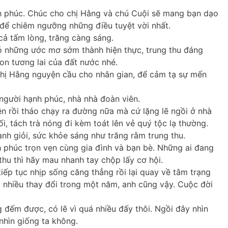
nh phúc. Chúc cho chị Hằng và chú Cuội sẽ mang bạn dạo
 để chiêm ngưỡng những điều tuyệt vời nhất.
cả tấm lòng, trăng càng sáng.
ó những ước mơ sớm thành hiện thực, trung thu đáng
on tương lai của đất nước nhé.
chị Hằng nguyện cầu cho nhân gian, để cảm tạ sự mến
.
 người hạnh phúc, nhà nhà đoàn viên.
n rồi tháo chạy ra đường nữa mà cứ lặng lẽ ngồi ở nhà
i, tách trà nóng đi kèm toát lên vẻ quý tộc lạ thường.
ạnh giỏi, sức khỏe sáng như trăng rằm trung thu.
 phúc trọn vẹn cùng gia đình và bạn bè. Những ai đang
thu thì hãy mau nhanh tay chộp lấy cơ hội.
iếp tục nhịp sống căng thẳng rồi lại quay về tâm trạng
ó nhiều thay đổi trong một năm, anh cũng vậy. Cuộc đời
g đếm được, có lẽ vì quá nhiều đấy thôi. Ngồi đây nhìn
nhìn giống ta không.