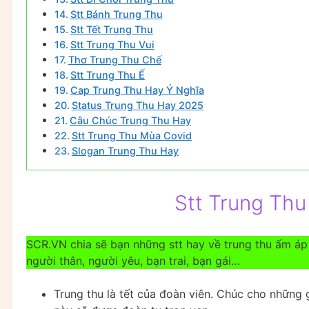
Stt Bánh Trung Thu
Stt Tết Trung Thu
Stt Trung Thu Vui
Thơ Trung Thu Chế
Stt Trung Thu Ế
Cap Trung Thu Hay Ý Nghĩa
Status Trung Thu Hay 2025
Câu Chúc Trung Thu Hay
Stt Trung Thu Mùa Covid
Slogan Trung Thu Hay
Stt Trung Th
SCR.VN chia sẽ bạn những stt hay về trung thu ấm á
người thân, người yêu, bạn trai, bạn gái…
Trung thu là tết của đoàn viên. Chúc cho những 