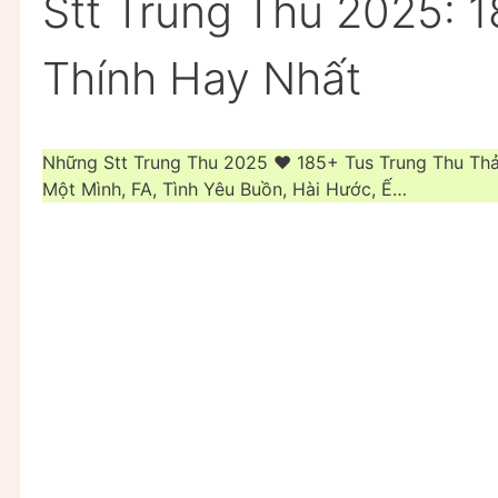
Stt Trung Thu 2025: 
Thính Hay Nhất
Những Stt Trung Thu 2025 ❤️ 185+ Tus Trung Thu Th
Một Mình, FA, Tình Yêu Buồn, Hài Hước, Ế…