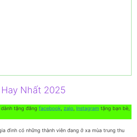
u Hay Nhất 2025
p dành tặng đăng
facebook
,
zalo
,
Instagram
tặng bạn bè,
gia đình có những thành viên đang ở xa mùa trung thu