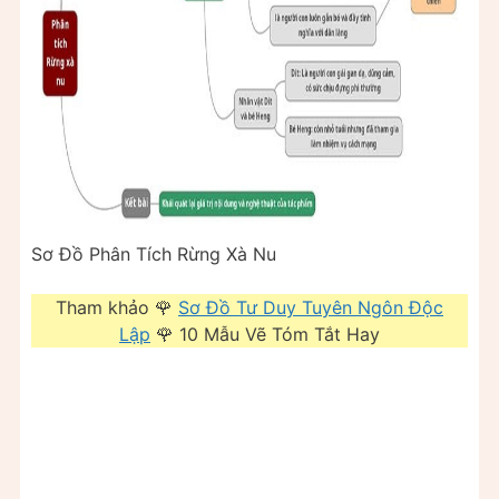
Sơ Đồ Phân Tích Rừng Xà Nu
Tham khảo 🌹
Sơ Đồ Tư Duy Tuyên Ngôn Độc
Lập
🌹 10 Mẫu Vẽ Tóm Tắt Hay