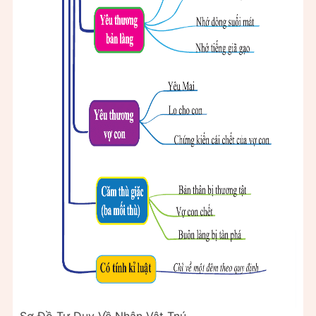
Sơ Đồ Tư Duy Về Nhân Vật Tnú