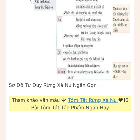
Sơ Đồ Tư Duy Rừng Xà Nu Ngắn Gọn
Tham khảo văn mẫu 🌼
Tóm Tắt Rừng Xà Nu
❤️️16
Bài Tóm Tắt Tác Phẩm Ngắn Hay