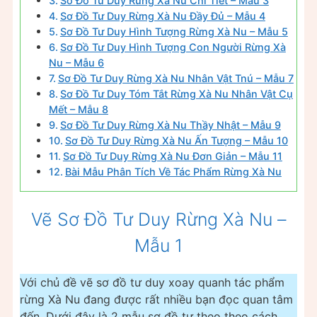
Sơ Đồ Tư Duy Rừng Xà Nu Chi Tiết – Mẫu 3
Sơ Đồ Tư Duy Rừng Xà Nu Đầy Đủ – Mẫu 4
Sơ Đồ Tư Duy Hình Tượng Rừng Xà Nu – Mẫu 5
Sơ Đồ Tư Duy Hình Tượng Con Người Rừng Xà
Nu – Mẫu 6
Sơ Đồ Tư Duy Rừng Xà Nu Nhân Vật Tnú – Mẫu 7
Sơ Đồ Tư Duy Tóm Tắt Rừng Xà Nu Nhân Vật Cụ
Mết – Mẫu 8
Sơ Đồ Tư Duy Rừng Xà Nu Thầy Nhật – Mẫu 9
Sơ Đồ Tư Duy Rừng Xà Nu Ấn Tượng – Mẫu 10
Sơ Đồ Tư Duy Rừng Xà Nu Đơn Giản – Mẫu 11
Bài Mẫu Phân Tích Về Tác Phẩm Rừng Xà Nu
Vẽ Sơ Đồ Tư Duy Rừng Xà Nu –
Mẫu 1
Với chủ đề vẽ sơ đồ tư duy xoay quanh tác phẩm
rừng Xà Nu đang được rất nhiều bạn đọc quan tâm
đến. Dưới đây là 2 mẫu sơ đồ tư theo theo cách