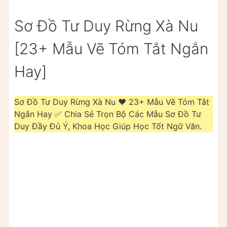
Sơ Đồ Tư Duy Rừng Xà Nu
[23+ Mẫu Vẽ Tóm Tắt Ngắn
Hay]
Sơ Đồ Tư Duy Rừng Xà Nu ❤️️ 23+ Mẫu Vẽ Tóm Tắt
Ngắn Hay ✅ Chia Sẻ Trọn Bộ Các Mẫu Sơ Đồ Tư
Duy Đầy Đủ Ý, Khoa Học Giúp Học Tốt Ngữ Văn.