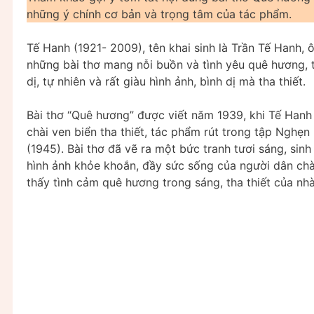
những ý chính cơ bản và trọng tâm của tác phẩm.
Tế Hanh (1921- 2009), tên khai sinh là Trần Tế Hanh,
những bài thơ mang nỗi buồn và tình yêu quê hương, 
dị, tự nhiên và rất giàu hình ảnh, bình dị mà tha thiết.
Bài thơ “Quê hương” được viết năm 1939, khi Tế Hanh
chài ven biển tha thiết, tác phẩm rút trong tập Nghẹ
(1945). Bài thơ đã vẽ ra một bức tranh tươi sáng, sin
hình ảnh khỏe khoắn, đầy sức sống của người dân chài
thấy tình cảm quê hương trong sáng, tha thiết của nhà