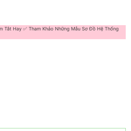
óm Tắt Hay ✅ Tham Khảo Những Mẫu Sơ Đồ Hệ Thống