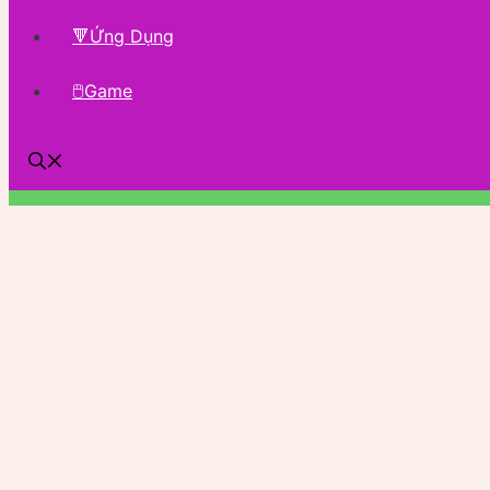
🔻Ứng Dụng
🖱Game