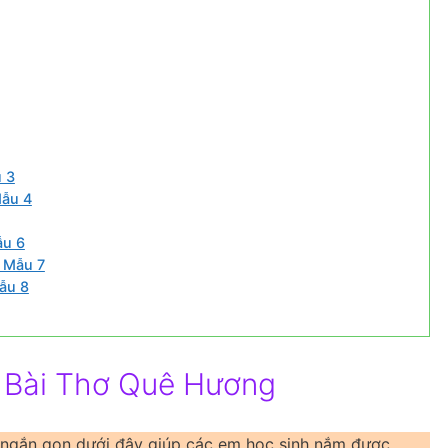
 3
Mẫu 4
ẫu 6
 Mẫu 7
ẫu 8
 Bài Thơ Quê Hương
 ngắn gọn dưới đây giúp các em học sinh nắm được