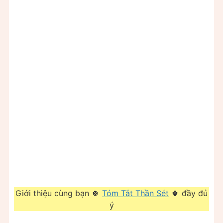
Giới thiệu cùng bạn 🍀
Tóm Tắt Thần Sét
🍀 đầy đủ
ý