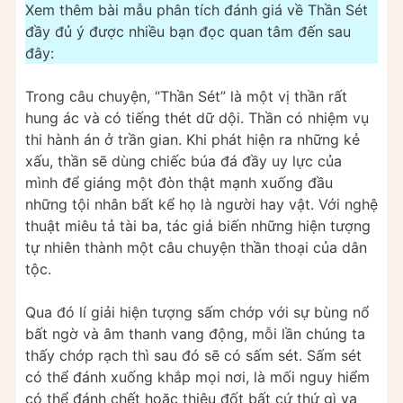
Xem thêm bài mẫu phân tích đánh giá về Thần Sét
đầy đủ ý được nhiều bạn đọc quan tâm đến sau
đây:
Trong câu chuyện, “Thần Sét” là một vị thần rất
hung ác và có tiếng thét dữ dội. Thần có nhiệm vụ
thi hành án ở trần gian. Khi phát hiện ra những kẻ
xấu, thần sẽ dùng chiếc búa đá đầy uy lực của
mình để giáng một đòn thật mạnh xuống đầu
những tội nhân bất kể họ là người hay vật. Với nghệ
thuật miêu tả tài ba, tác giả biến những hiện tượng
tự nhiên thành một câu chuyện thần thoại của dân
tộc.
Qua đó lí giải hiện tượng sấm chớp với sự bùng nổ
bất ngờ và âm thanh vang động, mỗi lần chúng ta
thấy chớp rạch thì sau đó sẽ có sấm sét. Sấm sét
có thể đánh xuống khắp mọi nơi, là mối nguy hiểm
có thể đánh chết hoặc thiêu đốt bất cứ thứ gì va