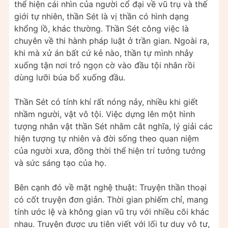
thể hiện cái nhìn của người cổ đại về vũ trụ và thế
giới tự nhiên, thần Sét là vị thần có hình dạng
khổng lồ, khác thường. Thần Sét công việc là
chuyên về thi hành pháp luật ở trần gian. Ngoài ra,
khi mà xử án bất cứ kẻ nào, thần tự mình nhảy
xuống tận nơi trỏ ngọn cờ vào đầu tội nhân rồi
dùng lưỡi búa bổ xuống đầu.
Thần Sét có tính khí rất nóng nảy, nhiều khi giết
nhầm người, vật vô tội. Việc dựng lên một hình
tượng nhân vật thần Sét nhằm cắt nghĩa, lý giải các
hiện tượng tự nhiên và đời sống theo quan niệm
của người xưa, đồng thời thể hiện trí tưởng tưởng
và sức sáng tạo của họ.
Bên cạnh đó về mặt nghệ thuật: Truyện thần thoại
có cốt truyện đơn giản. Thời gian phiếm chỉ, mang
tính ước lệ và không gian vũ trụ với nhiều cõi khác
nhau. Truyện được ưu tiên viết với lối tư duy vô tư,