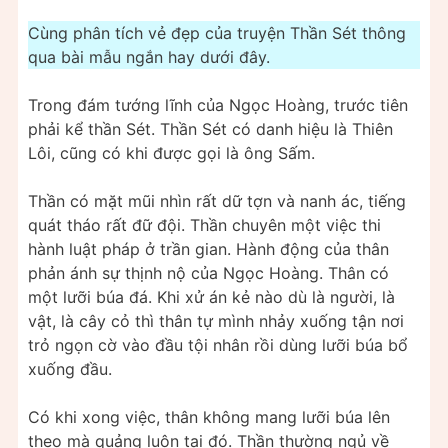
Cùng phân tích vẻ đẹp của truyện Thần Sét thông
qua bài mẫu ngắn hay dưới đây.
Trong đám tướng lĩnh của Ngọc Hoàng, trước tiên
phải kể thần Sét. Thần Sét có danh hiệu là Thiên
Lôi, cũng có khi được gọi là ông Sấm.
Thần có mặt mũi nhìn rất dữ tợn và nanh ác, tiếng
quát tháo rất đữ đội. Thần chuyên một việc thi
hành luật pháp ở trần gian. Hành động của thân
phản ánh sự thịnh nộ của Ngọc Hoàng. Thân có
một lưỡi búa đá. Khi xử án kẻ nào dù là người, là
vật, là cây cỏ thì thân tự mình nhảy xuống tận nơi
trỏ ngọn cờ vào đầu tội nhân rồi dùng lưỡi búa bổ
xuống đầu.
Có khi xong việc, thân không mang lưỡi búa lên
theo mà quảng luôn tại đó. Thần thường ngủ về