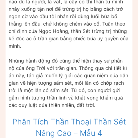
nào dù là người, là vật, là cây cỏ thì thần tự mình
nhảy xuống tận nơi để trừng trị họ bằng cách trở
ngọn cờ vào đầu tội nhân rồi dùng lưỡi búa bổ
thẳng lên đầu, chứ không chém vào cổ. Tuân theo
chỉ định của Ngọc Hoàng, thần Sét trừng trị những
kẻ độc ác ở trần gian bằng chiếc búa uy quyền của
mình.
Những hành động đó cũng thể hiện thay sự phẫn
nộ của ông Trời với trần gian. Thông qua chi tiết kì
ảo này, tác giả muốn lý giải các quan niệm của dân
gian về hiện tượng sấm sét, mỗi lần có chớp rạch
trời là một lần có sấm sét. Từ đó, con người gửi
gắm hình tượng thần linh và khát vọng khám quá
các quy luật của thiên nhiên, đất trời.
Phân Tích Thần Thoại Thần Sét
Nâng Cao – Mẫu 4