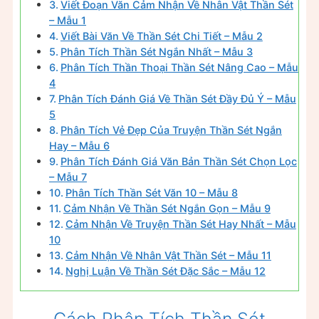
Viết Đoạn Văn Cảm Nhận Về Nhân Vật Thần Sét
– Mẫu 1
Viết Bài Văn Về Thần Sét Chi Tiết – Mẫu 2
Phân Tích Thần Sét Ngắn Nhất – Mẫu 3
Phân Tích Thần Thoại Thần Sét Nâng Cao – Mẫu
4
Phân Tích Đánh Giá Về Thần Sét Đầy Đủ Ý – Mẫu
5
Phân Tích Vẻ Đẹp Của Truyện Thần Sét Ngắn
Hay – Mẫu 6
Phân Tích Đánh Giá Văn Bản Thần Sét Chọn Lọc
– Mẫu 7
Phân Tích Thần Sét Văn 10 – Mẫu 8
Cảm Nhận Về Thần Sét Ngắn Gọn – Mẫu 9
Cảm Nhận Về Truyện Thần Sét Hay Nhất – Mẫu
10
Cảm Nhận Về Nhân Vật Thần Sét – Mẫu 11
Nghị Luận Về Thần Sét Đặc Sắc – Mẫu 12
Cách Phân Tích Thần Sét