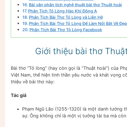
Bài văn phân tích nghệ thuật bài thơ Thuật hoài
Phân Tích Tỏ Lòng Hào Khí Đông A
Phân Tích Bài Thơ Tỏ Lòng và Liên Hệ
Phân Tích Bài Thơ Tỏ Lòng Để Làm Nổi Bật Vẽ Đẹ
Phân Tích Bài Thơ Tỏ Lòng Facebook
Giới thiệu bài thơ Thu
Bài thơ “Tỏ lòng” (hay còn gọi là “Thuật hoài”) của 
Việt Nam, thể hiện tinh thần yêu nước và khát vọng cố
thiệu về bài thơ này:
Tác giả
Phạm Ngũ Lão (1255-1320) là một danh tướng thời
sự. Ông không chỉ là một vị tướng tài ba mà còn 