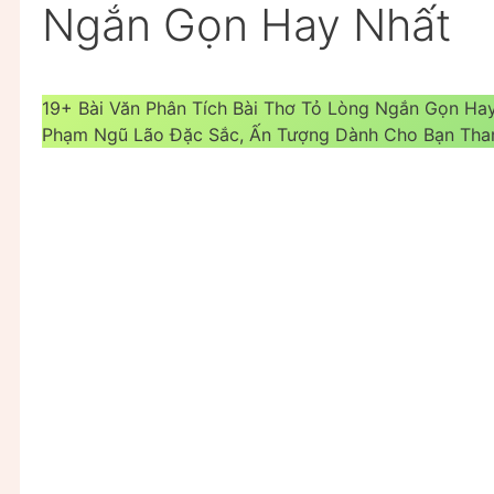
Ngắn Gọn Hay Nhất
19+ Bài Văn Phân Tích Bài Thơ Tỏ Lòng Ngắn Gọn Ha
Phạm Ngũ Lão Đặc Sắc, Ấn Tượng Dành Cho Bạn Tha