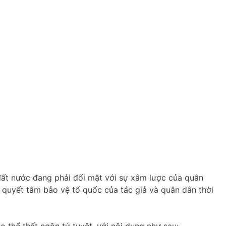
 đất nước đang phải đối mặt với sự xâm lược của quân
 quyết tâm bảo vệ tổ quốc của tác giả và quân dân thời
 thể thất ngôn tứ tuyệt, với nội dung như sau: