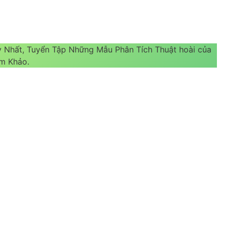
y Nhất, Tuyển Tập Những Mẫu Phân Tích Thuật hoài của
m Khảo.