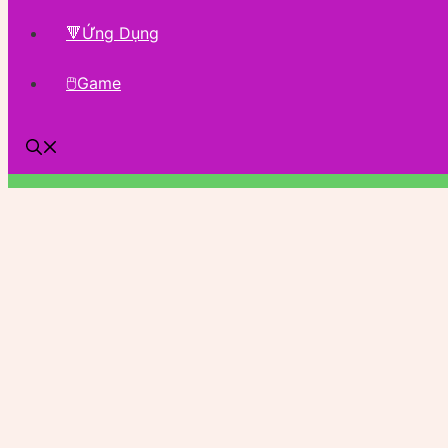
🔻Ứng Dụng
🖱Game