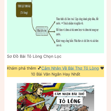
Sơ Đồ Bài Tỏ Lòng Chọn Lọc
Khám phá thêm 💕
Cảm Nhận Về Bài Thơ Tỏ Lòng
❤️️
10 Bài Văn Ngắn Hay Nhất