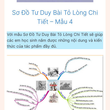
Sơ Đồ Tư Duy Bài Tỏ Lòng Chi
Tiết – Mẫu 4
Với mẫu Sơ Đồ Tư Duy Bài Tỏ Lòng Chi Tiết sẽ giúp
các em học sinh nắm được những nội dung và kiến
thức của tác phẩm đầy đủ.