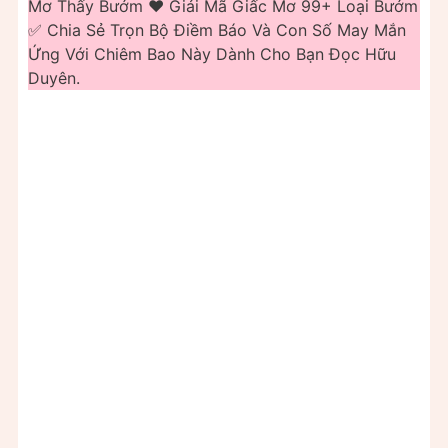
Mơ Thấy Bướm ❤️️ Giải Mã Giấc Mơ 99+ Loại Bướm
✅ Chia Sẻ Trọn Bộ Điềm Báo Và Con Số May Mắn
Ứng Với Chiêm Bao Này Dành Cho Bạn Đọc Hữu
Duyên.