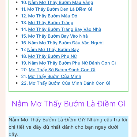
Nằm Mơ Thấy Bướm Màu Vàng
Mơ Thấy Bướm Đen Là Điềm Gì
Mơ Thấy Bướm Màu Đỏ
Mơ Thấy Bướm Trắng
Mơ Thấy Bướm Trắng Bay Vào Nhà
Mơ Thấy Bướm Bay Vào Nhà
Nằm Mơ Thấy Bướm Đậu Vào Người
Nằm Mơ Thấy Bướm Bay
Mơ Thấy Bướm Phụ Nữ
Nằm Mơ Thấy Bướm Phụ Nữ Đánh Con Gì
Mơ Thấy Sờ Bướm Đánh Con Gì
Mơ Thấy Bướm Của Mình
Mơ Thấy Bướm Của Mình Đánh Con Gì
Nằm Mơ Thấy Bướm Là Điềm Gì
Nằm Mơ Thấy Bướm Là Điềm Gì? Những câu trả lời
chi tiết và đầy đủ nhất dành cho bạn ngay dưới
đây.