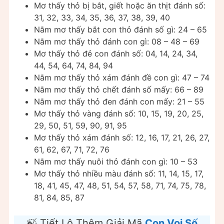
Mơ thấy thỏ bị bắt, giết hoặc ăn thịt đánh số:
31, 32, 33, 34, 35, 36, 37, 38, 39, 40
Nằm mơ thấy bắt con thỏ đánh số gì: 24 – 65
Nằm mơ thấy thỏ đánh con gì: 08 – 48 – 69
Mơ thấy thỏ đẻ con đánh số: 04, 14, 24, 34,
44, 54, 64, 74, 84, 94
Nằm mơ thấy thỏ xám đánh đề con gì: 47 – 74
Nằm mơ thấy thỏ chết đánh số mấy: 66 – 89
Nằm mơ thấy thỏ đen đánh con mấy: 21 – 55
Mơ thấy thỏ vàng đánh số: 10, 15, 19, 20, 25,
29, 50, 51, 59, 90, 91, 95
Mơ thấy thỏ xám đánh số: 12, 16, 17, 21, 26, 27,
61, 62, 67, 71, 72, 76
Nằm mơ thấy nuôi thỏ đánh con gì: 10 – 53
Mơ thấy thỏ nhiều màu đánh số: 11, 14, 15, 17,
18, 41, 45, 47, 48, 51, 54, 57, 58, 71, 74, 75, 78,
81, 84, 85, 87
🍃 Tiết Lộ Thêm Giải Mã
Con Voi Số