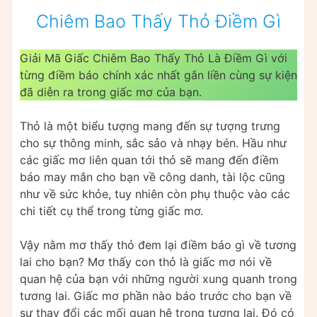
Chiêm Bao Thấy Thỏ Điềm Gì
Giải Mã Giấc Chiêm Bao Thấy Thỏ Là Điềm Gì với
từng điềm báo chính xác nhất gắn liền cùng sự kiện
đã diễn ra trong giấc mơ của bạn.
Thỏ là một biểu tượng mang đến sự tượng trưng
cho sự thông minh, sắc sảo và nhạy bén. Hầu như
các giấc mơ liên quan tới thỏ sẽ mang đến điềm
báo may mắn cho bạn về công danh, tài lộc cũng
như về sức khỏe, tuy nhiên còn phụ thuộc vào các
chi tiết cụ thể trong từng giấc mơ.
Vậy nằm mơ thấy thỏ đem lại điềm báo gì về tương
lai cho bạn? Mơ thấy con thỏ là giấc mơ nói về
quan hệ của bạn với những người xung quanh trong
tương lai. Giấc mơ phần nào báo trước cho bạn về
sự thay đổi các mối quan hệ trong tương lai. Đó có