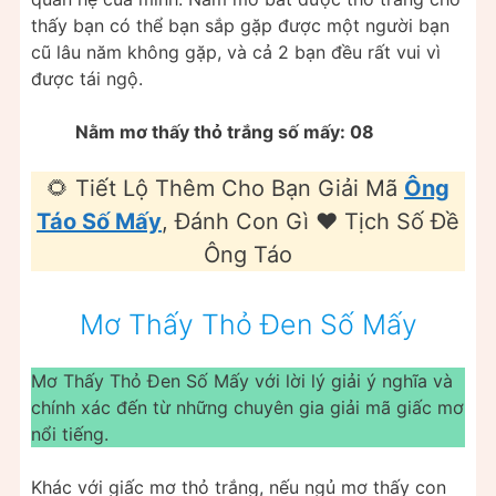
thấy bạn có thể bạn sắp gặp được một người bạn
cũ lâu năm không gặp, và cả 2 bạn đều rất vui vì
được tái ngộ.
Nằm mơ thấy thỏ trắng số mấy: 08
🌻 Tiết Lộ Thêm Cho Bạn Giải Mã
Ông
Táo Số Mấy
, Đánh Con Gì ❤️️ Tịch Số Đề
Ông Táo
Mơ Thấy Thỏ Đen Số Mấy
Mơ Thấy Thỏ Đen Số Mấy với lời lý giải ý nghĩa và
chính xác đến từ những chuyên gia giải mã giấc mơ
nổi tiếng.
Khác với giấc mơ thỏ trắng, nếu ngủ mơ thấy con