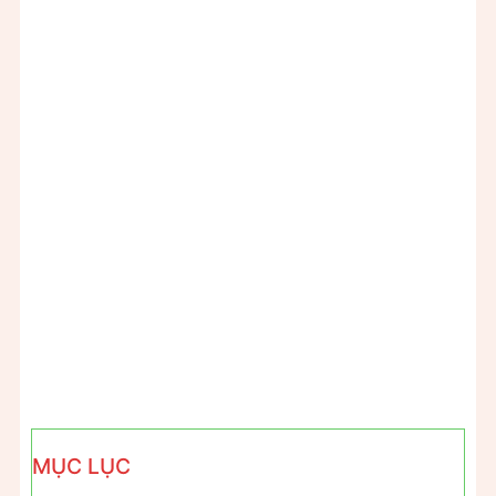
MỤC LỤC