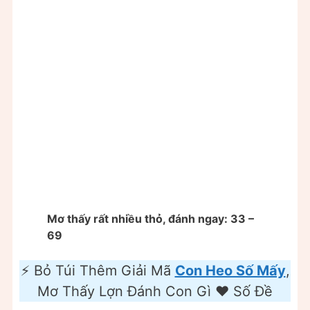
Mơ thấy rất nhiều thỏ, đánh ngay: 33 –
69
⚡️ Bỏ Túi Thêm Giải Mã
Con Heo Số Mấy
,
Mơ Thấy Lợn Đánh Con Gì ❤️ Số Đề