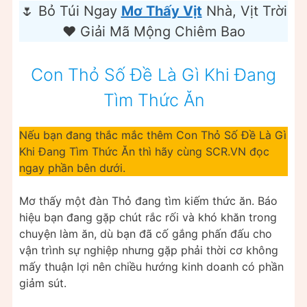
🌷 Bỏ Túi Ngay
Mơ Thấy Vịt
Nhà, Vịt Trời
❤️ Giải Mã Mộng Chiêm Bao
Con Thỏ Số Đề Là Gì Khi Đang
Tìm Thức Ăn
Nếu bạn đang thắc mắc thêm Con Thỏ Số Đề Là Gì
Khi Đang Tìm Thức Ăn thì hãy cùng SCR.VN đọc
ngay phần bên dưới.
Mơ thấy một đàn Thỏ đang tìm kiếm thức ăn. Báo
hiệu bạn đang gặp chút rắc rối và khó khăn trong
chuyện làm ăn, dù bạn đã cố gắng phấn đấu cho
vận trình sự nghiệp nhưng gặp phải thời cơ không
mấy thuận lợi nên chiều hướng kinh doanh có phần
giảm sút.