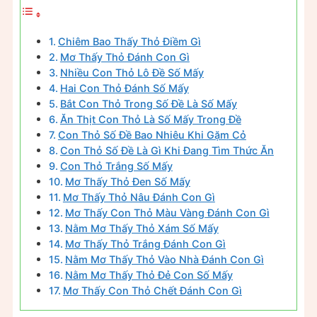
Chiêm Bao Thấy Thỏ Điềm Gì
Mơ Thấy Thỏ Đánh Con Gì
Nhiều Con Thỏ Lô Đề Số Mấy
Hai Con Thỏ Đánh Số Mấy
Bắt Con Thỏ Trong Số Đề Là Số Mấy
Ăn Thịt Con Thỏ Là Số Mấy Trong Đề
Con Thỏ Số Đề Bao Nhiêu Khi Gặm Cỏ
Con Thỏ Số Đề Là Gì Khi Đang Tìm Thức Ăn
Con Thỏ Trắng Số Mấy
Mơ Thấy Thỏ Đen Số Mấy
Mơ Thấy Thỏ Nâu Đánh Con Gì
Mơ Thấy Con Thỏ Màu Vàng Đánh Con Gì
Nằm Mơ Thấy Thỏ Xám Số Mấy
Mơ Thấy Thỏ Trắng Đánh Con Gì
Nằm Mơ Thấy Thỏ Vào Nhà Đánh Con Gì
Nằm Mơ Thấy Thỏ Đẻ Con Số Mấy
Mơ Thấy Con Thỏ Chết Đánh Con Gì