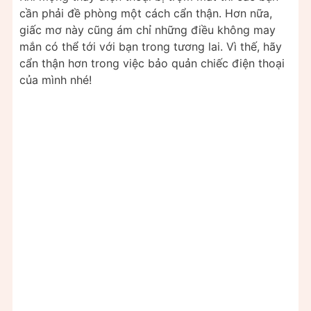
cần phải đề phòng một cách cẩn thận. Hơn nữa,
giấc mơ này cũng ám chỉ những điều không may
mắn có thể tới với bạn trong tương lai. Vì thế, hãy
cẩn thận hơn trong việc bảo quản chiếc điện thoại
của mình nhé!