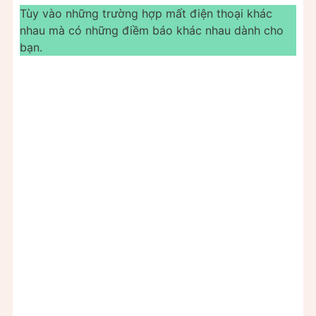
Tùy vào những trường hợp mất điện thoại khác
nhau mà có những điềm báo khác nhau dành cho
bạn.