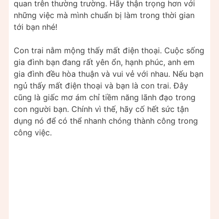
quan trên thường trường. Hãy thận trọng hơn với
những việc mà mình chuẩn bị làm trong thời gian
tới bạn nhé!
Con trai nằm mộng thấy mất điện thoại. Cuộc sống
gia đình bạn đang rất yên ổn, hạnh phúc, anh em
gia đình đều hòa thuận và vui vẻ với nhau. Nếu bạn
ngủ thấy mất điện thoại và bạn là con trai. Đây
cũng là giấc mơ ám chỉ tiềm năng lãnh đạo trong
con người bạn. Chính vì thế, hãy cố hết sức tận
dụng nó để có thể nhanh chóng thành công trong
công việc.