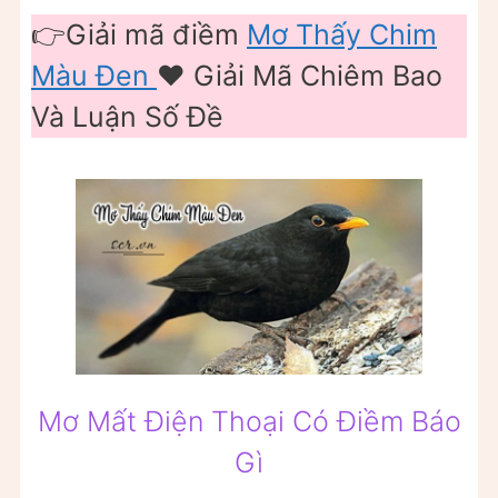
👉Giải mã điềm
Mơ Thấy Chim
Màu Đen
❤️ Giải Mã Chiêm Bao
Và Luận Số Đề
Mơ Mất Điện Thoại Có Điềm Báo
Gì