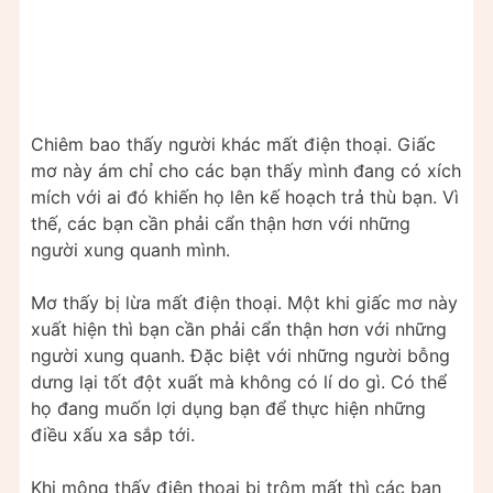
Chiêm bao thấy người khác mất điện thoại. Giấc
mơ này ám chỉ cho các bạn thấy mình đang có xích
mích với ai đó khiến họ lên kế hoạch trả thù bạn. Vì
thế, các bạn cần phải cẩn thận hơn với những
người xung quanh mình.
Mơ thấy bị lừa mất điện thoại. Một khi giấc mơ này
xuất hiện thì bạn cần phải cẩn thận hơn với những
người xung quanh. Đặc biệt với những người bỗng
dưng lại tốt đột xuất mà không có lí do gì. Có thể
họ đang muốn lợi dụng bạn để thực hiện những
điều xấu xa sắp tới.
Khi mộng thấy điện thoại bị trộm mất thì các bạn