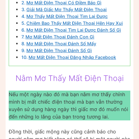
Mơ Mất Điện Thoại Có Điềm Báo Gì
Giải Mã Giấc Mơ Thấy Mất Điện Thoại
Mơ Thấy Mất Điện Thoại Tìm Lại Được
Chiêm Bao Thấy Mất Điện Thoại Hên Hay Xui
Mơ Mất Điện Thoại Tìm Lại Được Đánh Số Gì
Mơ Mất Điện Thoại Đánh Con Gì
Mơ Mất Điện Thoại Đánh Số Mấy
Mơ Mất Điện Thoại Đánh Số Gì
Mơ Mất Điện Thoại Đăng Nhập Facebook
Nằm Mơ Thấy Mất Điện Thoại
Nếu một ngày nào đó mà bạn nằm mơ thấy chính
mình bị mất chiếc điện thoại mà bạn vẫn thường
xuyên sử dụng hàng ngày thì giấc mơ đó muốn nói
đến những lo lắng của bạn trong tương lai.
Đồng thời, giấc mộng này cũng cảnh báo cho
người nằm mơ biết rằng có thể sẽ bị một người nào