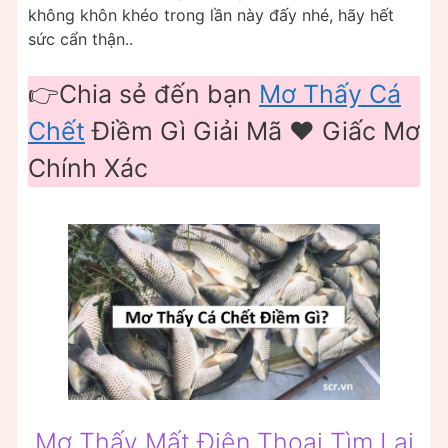
không khôn khéo trong lần này đấy nhé, hãy hết
sức cẩn thận..
👉Chia sẻ đến bạn
Mơ Thấy Cá
Chết
Điềm Gì Giải Mã ❤️️ Giấc Mơ
Chính Xác
Mơ Thấy Mất Điện Thoại Tìm Lại