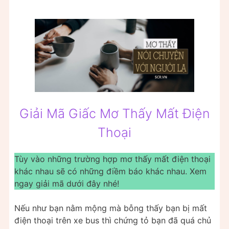
Giải Mã Giấc Mơ Thấy Mất Điện
Thoại
Tùy vào những trường hợp mơ thấy mất điện thoại
khác nhau sẽ có những điềm báo khác nhau. Xem
ngay giải mã dưới đây nhé!
Nếu như bạn nằm mộng mà bỗng thấy bạn bị mất
điện thoại trên xe bus thì chứng tỏ bạn đã quá chủ