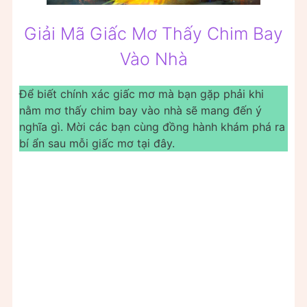
Giải Mã Giấc Mơ Thấy Chim Bay
Vào Nhà
Để biết chính xác giấc mơ mà bạn gặp phải khi
nằm mơ thấy chim bay vào nhà sẽ mang đến ý
nghĩa gì. Mời các bạn cùng đồng hành khám phá ra
bí ẩn sau mỗi giấc mơ tại đây.