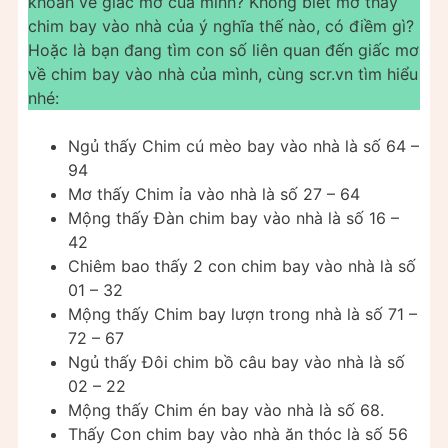
khoăn về giấc mơ của mình? Không biết mơ thấy
chim bay vào nhà của ý nghĩa thế nào, có điềm gì?
Hoặc là bạn đang tìm con số liên quan đến giấc mơ
về chim bay vào nhà của mình, cùng scr.vn tìm hiểu
nhé:
Ngủ thấy Chim cú mèo bay vào nhà là số 64 –
94
Mơ thấy Chim ỉa vào nhà là số 27 – 64
Mộng thấy Đàn chim bay vào nhà là số 16 –
42
Chiêm bao thấy 2 con chim bay vào nhà là số
01 – 32
Mộng thấy Chim bay lượn trong nhà là số 71 –
72 – 67
Ngủ thấy Đôi chim bồ câu bay vào nhà là số
02 – 22
Mộng thấy Chim én bay vào nhà là số 68.
Thấy Con chim bay vào nhà ăn thóc là số 56