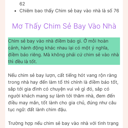
62
Chiêm bao thấy Chim sẻ bay vào nhà là số 76
Mơ Thấy Chim Sẻ Bay Vào Nhà
Chim sẻ bay vào nhà điềm báo gì. Ở mỗi hoàn
cảnh, hành động khác nhau lại có một ý nghĩa,
điềm báo riêng. Mà không phải cứ chim sẻ vào nhà
thì đều là tốt.
Nếu chim sẻ bay lượn, cất tiếng hót vang rộn ràng
trong nhà hay đến làm tổ thì chính là điềm báo tốt,
sắp tới gia đình có chuyện vui vẻ gì đó, sắp có
người khách mang sự lành tới thăm nhà, đem đến
điều may mắn, tốt lành cho gia chủ, đúng như câu
tục ngữ: đất lành chim đậu.
Trường hợp nếu chim sẻ bay vào nhà với tình trạng