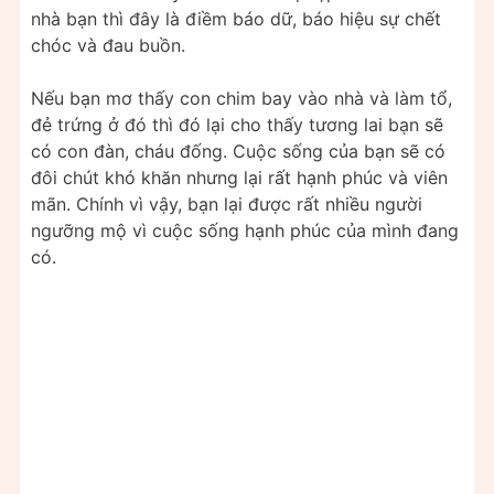
nhà bạn thì đây là điềm báo dữ, báo hiệu sự chết
chóc và đau buồn.
Nếu bạn mơ thấy con chim bay vào nhà và làm tổ,
đẻ trứng ở đó thì đó lại cho thấy tương lai bạn sẽ
có con đàn, cháu đống. Cuộc sống của bạn sẽ có
đôi chút khó khăn nhưng lại rất hạnh phúc và viên
mãn. Chính vì vậy, bạn lại được rất nhiều người
ngưỡng mộ vì cuộc sống hạnh phúc của mình đang
có.