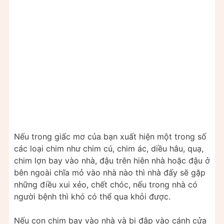
Nếu trong giấc mơ của bạn xuất hiện một trong số
các loại chim như chim cú, chim ác, diều hâu, quạ,
chim lợn bay vào nhà, đậu trên hiên nhà hoặc đậu ở
bên ngoài chĩa mỏ vào nhà nào thì nhà đấy sẽ gặp
những điều xui xẻo, chết chóc, nếu trong nhà có
người bệnh thì khó có thể qua khỏi được.
Nếu con chim bay vào nhà và bị đập vào cánh cửa