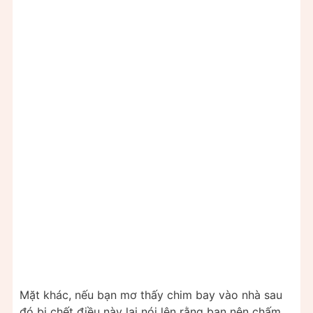
Mặt khác, nếu bạn mơ thấy chim bay vào nhà sau
đó bị chết điều này lại nói lên rằng bạn nên chấm