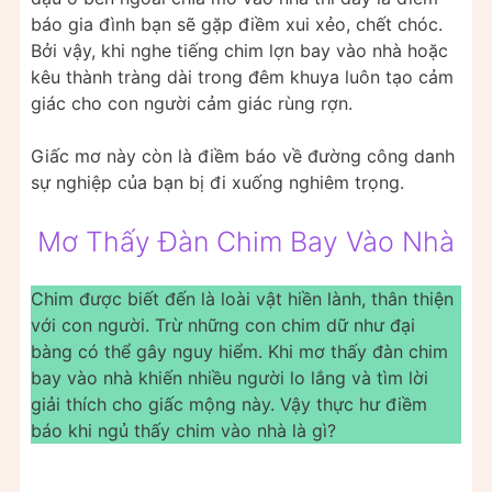
báo gia đình bạn sẽ gặp điềm xui xẻo, chết chóc.
Bởi vậy, khi nghe tiếng chim lợn bay vào nhà hoặc
kêu thành tràng dài trong đêm khuya luôn tạo cảm
giác cho con người cảm giác rùng rợn.
Giấc mơ này còn là điềm báo về đường công danh
sự nghiệp của bạn bị đi xuống nghiêm trọng.
Mơ Thấy Đàn Chim Bay Vào Nhà
Chim được biết đến là loài vật hiền lành, thân thiện
với con người. Trừ những con chim dữ như đại
bàng có thể gây nguy hiểm. Khi mơ thấy đàn chim
bay vào nhà khiến nhiều người lo lắng và tìm lời
giải thích cho giấc mộng này. Vậy thực hư điềm
báo khi ngủ thấy chim vào nhà là gì?