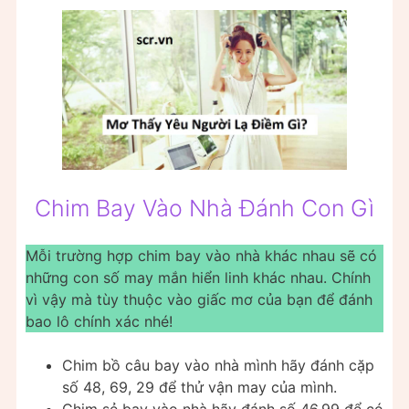
Chim Bay Vào Nhà Đánh Con Gì
Mỗi trường hợp chim bay vào nhà khác nhau sẽ có
những con số may mắn hiển linh khác nhau. Chính
vì vậy mà tùy thuộc vào giấc mơ của bạn để đánh
bao lô chính xác nhé!
Chim bồ câu bay vào nhà mình hãy đánh cặp
số 48, 69, 29 để thử vận may của mình.