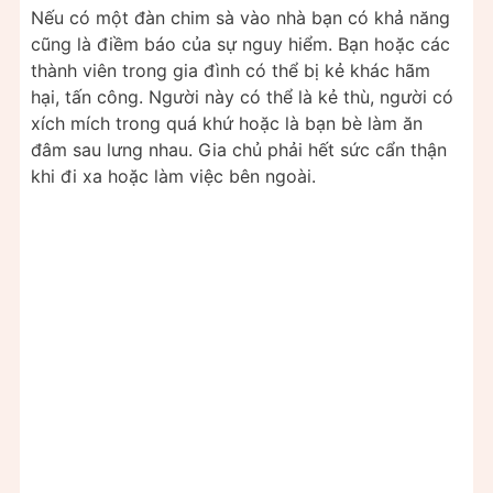
Nếu có một đàn chim sà vào nhà bạn có khả năng
cũng là điềm báo của sự nguy hiểm. Bạn hoặc các
thành viên trong gia đình có thể bị kẻ khác hãm
hại, tấn công. Người này có thể là kẻ thù, người có
xích mích trong quá khứ hoặc là bạn bè làm ăn
đâm sau lưng nhau. Gia chủ phải hết sức cẩn thận
khi đi xa hoặc làm việc bên ngoài.