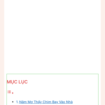
MỤC LỤC
Nằm Mơ Thấy Chim Bay Vào Nhà