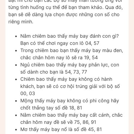
từng tình huống cụ thể để bạn tham khảo. Qua đó,
bạn sẽ dễ dàng lựa chọn được những con số cho
riêng mình.
Nằm chiêm bao thấy máy bay đánh con gì?
Bạn có thể chơi ngay con lô 04, 57
Trong chiêm bao bạn thấy máy bay màu đen,
chắc chắn hôm nay lô sẽ ra 19, 54
Ngủ chiêm bao thấy máy bay phản lực, con
số dành cho bạn là 54, 73, 77
Chiêm bao thấy máy bay không có hành
khách, bạn sẽ có cơ hội trúng giải với bộ số
00, 03
Mộng thấy máy bay không có phi công hãy
chốt thẳng tay số đề 18, 81
Nằm chiêm bao thấy máy bay cất cánh, chắc
chắn hôm nay đề sẽ về 75, 86, 91
Mơ thấy máy bay nổ là số đề 45, 81