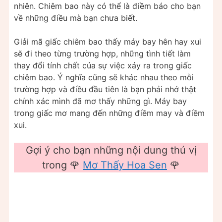
nhiên. Chiêm bao này có thể là điềm báo cho bạn
về những điều mà bạn chưa biết.
Giải mã giấc chiêm bao thấy máy bay hên hay xui
sẽ đi theo từng trường hợp, những tình tiết làm
thay đổi tính chất của sự việc xảy ra trong giấc
chiêm bao. Ý nghĩa cũng sẽ khác nhau theo mỗi
trường hợp và điều đầu tiên là bạn phải nhớ thật
chính xác mình đã mơ thấy những gì. Máy bay
trong giấc mơ mang đến những điềm may và điềm
xui.
Gợi ý cho bạn những nội dung thú vị
trong 🌹
Mơ Thấy Hoa Sen
🌹