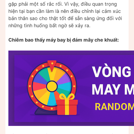
gặp phải một số rắc rối. Vì vậy, điều quan trọng
hiện tại bạn cần làm là nên điều chỉnh lại cảm xúc
bản thân sao cho thật tốt để sẵn sàng ứng đối với
những tình huống bất ngờ sẽ xảy ra.
Chiêm bao thấy máy bay bị đám mây che khuất: