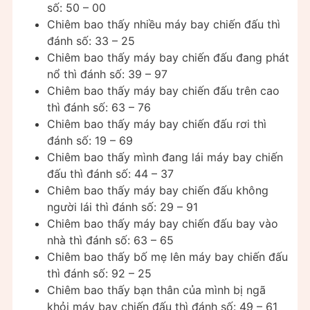
số: 50 – 00
Chiêm bao thấy nhiều máy bay chiến đấu thì
đánh số: 33 – 25
Chiêm bao thấy máy bay chiến đấu đang phát
nổ thì đánh số: 39 – 97
Chiêm bao thấy máy bay chiến đấu trên cao
thì đánh số: 63 – 76
Chiêm bao thấy máy bay chiến đấu rơi thì
đánh số: 19 – 69
Chiêm bao thấy mình đang lái máy bay chiến
đấu thì đánh số: 44 – 37
Chiêm bao thấy máy bay chiến đấu không
người lái thì đánh số: 29 – 91
Chiêm bao thấy máy bay chiến đấu bay vào
nhà thì đánh số: 63 – 65
Chiêm bao thấy bố mẹ lên máy bay chiến đấu
thì đánh số: 92 – 25
Chiêm bao thấy bạn thân của mình bị ngã
khỏi máy bay chiến đấu thì đánh số: 49 – 61