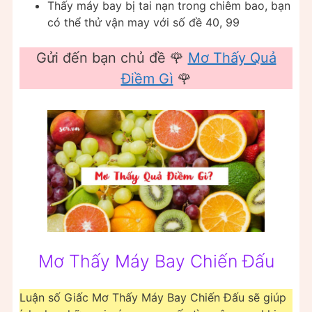
Thấy máy bay bị tai nạn trong chiêm bao, bạn
có thể thử vận may với số đề 40, 99
Gửi đến bạn chủ đề 🌹
Mơ Thấy Quả
Điềm Gì
🌹
Mơ Thấy Máy Bay Chiến Đấu
Luận số Giấc Mơ Thấy Máy Bay Chiến Đấu sẽ giúp