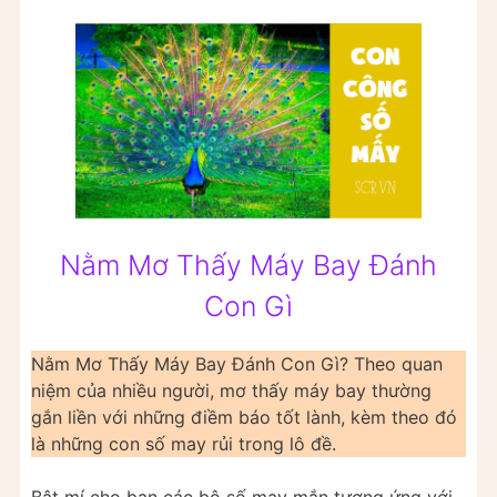
Nằm Mơ Thấy Máy Bay Đánh
Con Gì
Nằm Mơ Thấy Máy Bay Đánh Con Gì? Theo quan
niệm của nhiều người, mơ thấy máy bay thường
gắn liền với những điềm báo tốt lành, kèm theo đó
là những con số may rủi trong lô đề.
Bật mí cho bạn các bộ số may mắn tương ứng với