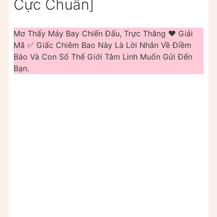
Cực Chuẩn]
Mơ Thấy Máy Bay Chiến Đấu, Trực Thăng ❤️️ Giải
Mã ✅ Giấc Chiêm Bao Này Là Lời Nhắn Về Điềm
Báo Và Con Số Thế Giới Tâm Linh Muốn Gửi Đến
Bạn.