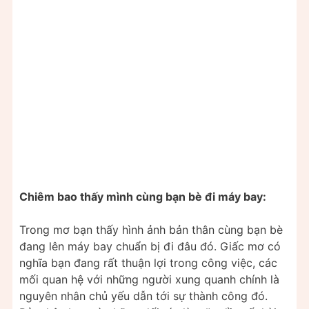
Chiêm bao thấy mình cùng bạn bè đi máy bay:
Trong mơ bạn thấy hình ảnh bản thân cùng bạn bè
đang lên máy bay chuẩn bị đi đâu đó. Giấc mơ có
nghĩa bạn đang rất thuận lợi trong công việc, các
mối quan hệ với những người xung quanh chính là
nguyên nhân chủ yếu dẫn tới sự thành công đó.