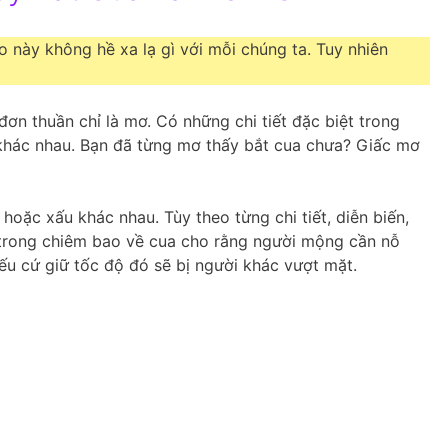
này không hề xa lạ gì với mỗi chúng ta. Tuy nhiên
ơn thuần chỉ là mơ. Có những chi tiết đặc biệt trong
khác nhau. Bạn đã từng mơ thấy bắt cua chưa? Giấc mơ
ặc xấu khác nhau. Tùy theo từng chi tiết, diễn biến,
 trong chiêm bao về cua cho rằng người mộng cần nỗ
nếu cứ giữ tốc độ đó sẽ bị người khác vượt mặt.