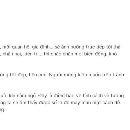
 mối quan hệ, gia đình… sẽ ảnh hưởng trực tiếp tới thái
nhẫn nại, kiên trì… thì chắc chắn mọi biến động, khó
ông tốt đẹp, tiêu cực. Người mộng luôn muốn trốn tránh
ười khi nằm ngủ. Đây là điềm báo về tính cách và tương
chúng ta sẽ tìm thấy được số lô đề may mắn một cách dễ
ng.