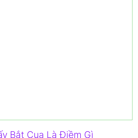
ấy Bắt Cua Là Điềm Gì