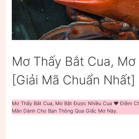
Mơ Thấy Bắt Cua, Mơ
[Giải Mã Chuẩn Nhất]
Mơ Thấy Bắt Cua, Mơ Bắt Được Nhiều Cua ❤️️ Điềm 
Mắn Dành Cho Bạn Thông Qua Giấc Mơ Này.