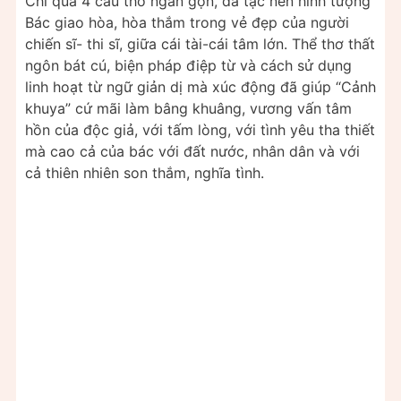
Chỉ qua 4 câu thơ ngắn gọn, đã tạc nên hình tượng
Bác giao hòa, hòa thắm trong vẻ đẹp của người
chiến sĩ- thi sĩ, giữa cái tài-cái tâm lớn. Thể thơ thất
ngôn bát cú, biện pháp điệp từ và cách sử dụng
linh hoạt từ ngữ giản dị mà xúc động đã giúp “Cảnh
khuya” cứ mãi làm bâng khuâng, vương vấn tâm
hồn của độc giả, với tấm lòng, với tình yêu tha thiết
mà cao cả của bác với đất nước, nhân dân và với
cả thiên nhiên son thắm, nghĩa tình.