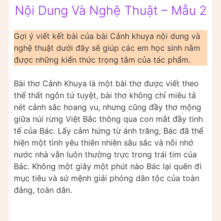
Nội Dung Và Nghệ Thuật – Mẫu 2
Gợi ý viết kết bài của bài Cảnh khuya nội dung và
nghệ thuật dưới đây sẽ giúp các em học sinh nắm
được những kiến thức trọng tâm của tác phẩm.
Bài thơ Cảnh Khuya là một bài thơ được viết theo
thể thất ngôn tứ tuyệt, bài thơ không chỉ miêu tả
nét cảnh sắc hoang vu, nhưng cũng đầy thơ mộng
giữa núi rừng Việt Bắc thông qua con mắt đầy tinh
tế của Bác. Lấy cảm hứng từ ánh trăng, Bác đã thể
hiện một tình yêu thiên nhiên sâu sắc và nỗi nhớ
nước nhà vẫn luôn thường trực trong trái tim của
Bác. Không một giây một phút nào Bác lại quên đi
mục tiêu và sứ mệnh giải phóng dân tộc của toàn
đảng, toàn dân.