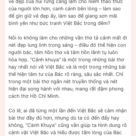
vẻ đẹp của núi rừng càng làm cho niềm thao thức
của người lớn hơn, canh cánh bên lòng – làm sao
để gìn giữ vẻ đẹp ấy, làm sao để giang sơn mãi
bình yên như bức tranh Việt Bắc trong đêm?
Nỗi lo không làm cho những vần thơ tả cảnh mất đi
nét đẹp lung linh trong sáng – điều đó thể hiện con
người bác, tâm hồn thơ và tâm hồn lãnh tụ luôn
hòa hợp. “Cảnh khuya” là một trong những bài thơ
hay nhất nói về Việt Bắc và là một trong những bài
thể hiện tâm tư của Bác rõ ràng, sâu sắc nhất. Chỉ
trong một bài thơ ngắn nét truyền thống và nét
hiện đại song hành với nhau, mang rất đậm phong
cách thơ Hồ Chí Minh.
Có lẽ, ai đã từng một lần đến Việt Bắc sẽ cảm nhận
bài thơ đầy đủ hơn, nhưng dù ta có đến đấy hay
không, “Cành Khuya” cũng vẫn giúp ta hình dung rõ
cảnh vật Việt Bắc và hiểu được tấm lòng của Bác