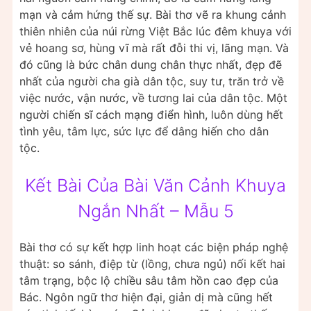
mạn và cảm hứng thế sự. Bài thơ vẽ ra khung cảnh
thiên nhiên của núi rừng Việt Bắc lúc đêm khuya với
vẻ hoang sơ, hùng vĩ mà rất đỗi thi vị, lãng mạn. Và
đó cũng là bức chân dung chân thực nhất, đẹp đẽ
nhất của người cha già dân tộc, suy tư, trăn trở về
việc nước, vận nước, về tương lai của dân tộc. Một
người chiến sĩ cách mạng điển hình, luôn dùng hết
tình yêu, tâm lực, sức lực để dâng hiến cho dân
tộc.
Kết Bài Của Bài Văn Cảnh Khuya
Ngắn Nhất – Mẫu 5
Bài thơ có sự kết hợp linh hoạt các biện pháp nghệ
thuật: so sánh, điệp từ (lồng, chưa ngủ) nối kết hai
tâm trạng, bộc lộ chiều sâu tâm hồn cao đẹp của
Bác. Ngôn ngữ thơ hiện đại, giản dị mà cũng hết