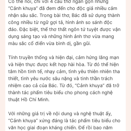
Có thể nói, chỉ với 4 câu thơ ngắn gọn nhưng
“Cảnh khuya” đã đem đến cho độc giả nhiều cảm
nhận sâu sắc. Trong bài thơ, Bác đã sử dụng thành
công nhiều từ ngữ gợi tả, hình ảnh so sánh độc
đáo. Đặc biệt, thể thơ thất ngôn tứ tuyệt được vận
dụng sáng tạo và những hình ảnh thơ vừa mang
màu sắc cổ điển vừa bình dị, gần gũi.
Tính truyền thống và hiện đại, cảm hứng lãng mạn
và hiện thực được kết hợp hài hòa. Từ đó thể hiện
tâm hồn tinh tế, nhạy cảm, tình yêu thiên nhiên tha
thiết, tình yêu nước sâu nặng và tinh thần trách
nhiệm cao cả của Bác. Từ đó, “Cảnh khuya” đã trở
thành tác phẩm tiêu biểu cho phong cách nghệ
thuật Hồ Chí Minh.
Với những giá trị về nội dung và nghệ thuật ấy,
“Cảnh khuya” xứng đáng là tác phẩm tiêu biểu cho
văn học giai đoạn kháng chiến. Để rồi bao năm