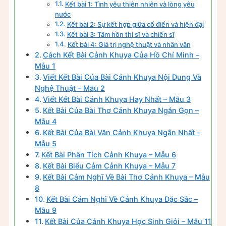
Kết bài 1: Tình yêu thiên nhiên và lòng yêu
nước
Kết bài 2: Sự kết hợp giữa cổ điển và hiện đại
Kết bài 3: Tâm hồn thi sĩ và chiến sĩ
Kết bài 4: Giá trị nghệ thuật và nhân văn
Cách Kết Bài Cảnh Khuya Của Hồ Chí Minh –
Mẫu 1
Viết Kết Bài Của Bài Cảnh Khuya Nội Dung Và
Nghệ Thuật – Mẫu 2
Viết Kết Bài Cảnh Khuya Hay Nhất – Mẫu 3
Kết Bài Của Bài Thơ Cảnh Khuya Ngắn Gọn –
Mẫu 4
Kết Bài Của Bài Văn Cảnh Khuya Ngắn Nhất –
Mẫu 5
Kết Bài Phân Tích Cảnh Khuya – Mẫu 6
Kết Bài Biểu Cảm Cảnh Khuya – Mẫu 7
Kết Bài Cảm Nghĩ Về Bài Thơ Cảnh Khuya – Mẫu
8
Kết Bài Cảm Nghĩ Về Cảnh Khuya Đặc Sắc –
Mẫu 9
Kết Bài Của Cảnh Khuya Học Sinh Giỏi – Mẫu 11