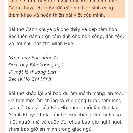
Chia sẻ dưới đây đoạn văn mẫu kết bài cảm nghĩ
Cảnh khuya chọn lọc để các em học sinh cùng
tham khảo và hoàn thiện bài viết của mình.
Bài thơ Cảnh khuya đã cho thấy vẻ đẹp tâm hồn
Bác luôn dành trọn tâm tình cho non sông, dân tộc.
Và nói như nhà thơ Minh Huệ:
“
Đêm nay Bác ngồi đó
Đêm nay Bác không ngủ
Vì một lẽ thường tình
Bác là Hồ Chí Minh”
Bài thơ khép lại với bao dư âm mênh mang lan tỏa.
Đã hơn một lần chúng ta xúc động trước tấm lòng
cao cả, bác ái của Bác Hồ nhưng mỗi lần đọc lại
“Cảnh khuya” ta lại bồi hồi với những tâm tình của
một người mà cả cuộc đời chưa bao giờ nghỉ ngơi,
chưa bao giờ an mình trong giấc ngủ.