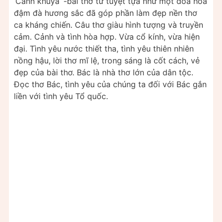
‘Cảnh khuya’ -bài thơ tứ tuyệt tựa như một đóa hoa
đậm đà hương sắc đã góp phần làm đẹp nền thơ
ca kháng chiến. Câu thơ giàu hình tượng và truyền
cảm. Cảnh và tình hòa hợp. Vừa cổ kính, vừa hiện
đại. Tình yêu nước thiết tha, tình yêu thiên nhiên
nồng hậu, lời thơ mĩ lệ, trong sáng là cốt cách, vẻ
đẹp của bài thơ. Bác là nhà thơ lớn của dân tộc.
Đọc thơ Bác, tình yêu của chúng ta đối với Bác gắn
liền với tình yêu Tổ quốc.