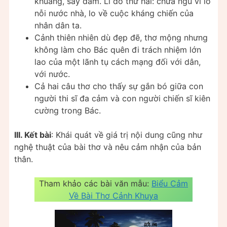
khuâng, say đắm. Lí do thứ hai: chưa ngủ vì lo
nỗi nước nhà, lo về cuộc kháng chiến của
nhân dân ta.
Cảnh thiên nhiên dù đẹp đẽ, thơ mộng nhưng
không làm cho Bác quên đi trách nhiệm lớn
lao của một lãnh tụ cách mạng đối với dân,
với nước.
Cả hai câu thơ cho thấy sự gắn bó giữa con
người thi sĩ đa cảm và con người chiến sĩ kiên
cường trong Bác.
III. Kết bài
: Khái quát về giá trị nội dung cũng như
nghệ thuật của bài thơ và nêu cảm nhận của bản
thân.
Tham khảo các bài văn mẫu:
Biểu Cảm
Về Bài Thơ Cảnh Khuya