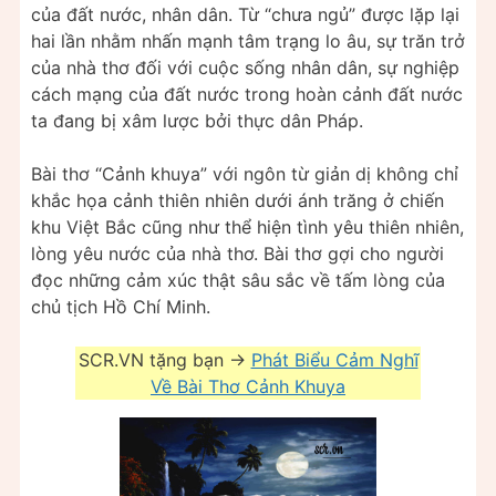
của đất nước, nhân dân. Từ “chưa ngủ” được lặp lại
hai lần nhằm nhấn mạnh tâm trạng lo âu, sự trăn trở
của nhà thơ đối với cuộc sống nhân dân, sự nghiệp
cách mạng của đất nước trong hoàn cảnh đất nước
ta đang bị xâm lược bởi thực dân Pháp.
Bài thơ “Cảnh khuya” với ngôn từ giản dị không chỉ
khắc họa cảnh thiên nhiên dưới ánh trăng ở chiến
khu Việt Bắc cũng như thể hiện tình yêu thiên nhiên,
lòng yêu nước của nhà thơ. Bài thơ gợi cho người
đọc những cảm xúc thật sâu sắc về tấm lòng của
chủ tịch Hồ Chí Minh.
SCR.VN tặng bạn ->
Phát Biểu Cảm Nghĩ
Về Bài Thơ Cảnh Khuya