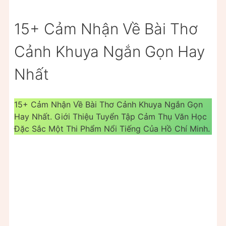
15+ Cảm Nhận Về Bài Thơ
Cảnh Khuya Ngắn Gọn Hay
Nhất
15+ Cảm Nhận Về Bài Thơ Cảnh Khuya Ngắn Gọn
Hay Nhất. Giới Thiệu Tuyển Tập Cảm Thụ Văn Học
Đặc Sắc Một Thi Phẩm Nổi Tiếng Của Hồ Chí Minh.