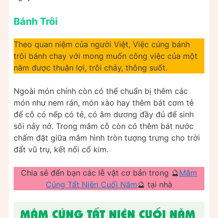
Bánh Trôi
Theo quan niệm của người Việt, Việc cúng bánh
trôi bánh chay với mong muốn công việc của một
năm được thuận lợi, trôi chảy, thông suốt.
Ngoài món chính còn có thể chuẩn bị thêm các
món như nem rán, món xào hay thêm bát cơm tẻ
để cỗ có nếp có tẻ, có âm dương đầy đủ để sinh
sôi nảy nở. Trong mâm cỗ còn có thêm bát nước
chấm đặt giữa mâm hình tròn tượng trưng cho trời
đất vũ trụ, kết nối cổ kim.
Chia sẻ đến bạn các lễ vật cơ bản trong 🔮
Mâm
Cúng Tất Niên Cuối Năm
🔮 tại nhà