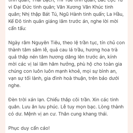
vi Đại Đức tinh quân; Văn Xương Văn Khúc tinh
quân; Nhị thập Bát Tú, Ngũ Hành tinh quấn; La Hầu,
Kế Đô tinh quân giáng lâm trước án, nghe lời mời
cẩn tấu:
Ngày rằm Nguyên Tiêu, theo lệ trần tục, tín chủ con
thành tâm sắm lễ, quả cau lá trầu, hương hoa trà
quả thắp nén tâm hương dâng lên trước án, kính
mời các vị lai lâm hâm hưởng, phù hộ cho toàn gia
chúng con luôn luôn mạnh khoẻ, mọi sự bình an,
vạn sự tối lành, gia đình hoà thuận, trên bảo dưới
nghe.
Đèn trời xán lạn. Chiếu thắp cõi trần. Xin các tinh
quân. Lưu ân lưu phúc. Lễ tuy mọn bạc. Lòng thành
có dư. Mệnh vị an cư. Thân cung khang thái.
Phục duy cẩn cáo!