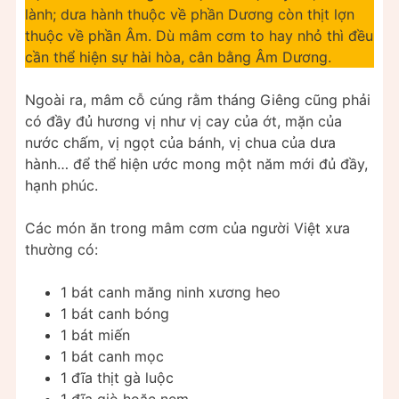
lành; dưa hành thuộc về phần Dương còn thịt lợn
thuộc về phần Âm. Dù mâm cơm to hay nhỏ thì đều
cần thể hiện sự hài hòa, cân bằng Âm Dương.
Ngoài ra, mâm cỗ cúng rằm tháng Giêng cũng phải
có đầy đủ hương vị như vị cay của ớt, mặn của
nước chấm, vị ngọt của bánh, vị chua của dưa
hành… để thể hiện ước mong một năm mới đủ đầy,
hạnh phúc.
Các món ăn trong mâm cơm của người Việt xưa
thường có:
1 bát canh măng ninh xương heo
1 bát canh bóng
1 bát miến
1 bát canh mọc
1 đĩa thịt gà luộc