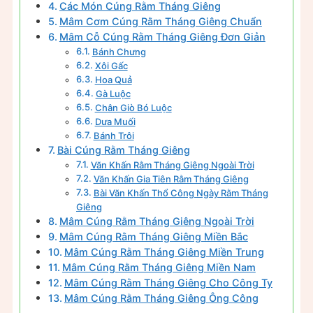
Các Món Cúng Rằm Tháng Giêng
Mâm Cơm Cúng Rằm Tháng Giêng Chuẩn
Mâm Cỗ Cúng Rằm Tháng Giêng Đơn Giản
Bánh Chưng
Xôi Gấc
Hoa Quả
Gà Luộc
Chân Giò Bó Luộc
Dưa Muối
Bánh Trôi
Bài Cúng Rằm Tháng Giêng
Văn Khấn Rằm Tháng Giêng Ngoài Trời
Văn Khấn Gia Tiên Rằm Tháng Giêng
Bài Văn Khấn Thổ Công Ngày Rằm Tháng
Giêng
Mâm Cúng Rằm Tháng Giêng Ngoài Trời
Mâm Cúng Rằm Tháng Giêng Miền Bắc
Mâm Cúng Rằm Tháng Giêng Miền Trung
Mâm Cúng Rằm Tháng Giêng Miền Nam
Mâm Cúng Rằm Tháng Giêng Cho Công Ty
Mâm Cúng Rằm Tháng Giêng Ông Công