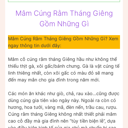
Mâm Cúng Rằm Tháng Giêng
Gồm Những Gì
Mâm Cúng Rằm Tháng Giêng Gồm Những Gì? Xem
ngay thông tin dưới đây:
Mâm cỗ cúng rằm tháng Giêng hầu như không thể
thiếu thịt gà, xôi gấc/bánh chưng. Gà là vật cúng tế
linh thiêng nhất, còn xôi gấc có màu đỏ sẽ mang
đến may mắn cho gia đình trong năm mới.
Các món ăn khác như giò, chả, rau xào…cũng được
dùng cúng gia tiên vào ngày này. Ngoài ra còn có
hương, hoa tưởi, vàng mã, đèn nến, trầu cau, rượu.
Cúng rằm tháng Giêng không nhất thiết phải mâm
cao cỗ đầy mà gia đình nên “tùy tiền biện lễ”, dựa
vào điều kiện kinh tế của gia chủ mà chuẩn bị sao