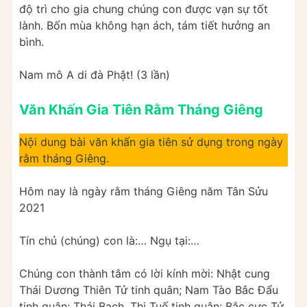
độ trì cho gia chung chúng con được vạn sự tốt
lành. Bốn mùa không hạn ách, tám tiết hưởng an
bình.
Nam mô A di đà Phật! (3 lần)
Văn Khấn Gia Tiên Rằm Tháng Giêng
Nội dung bài văn khấn gia tiên sử dụng trong ngày
rằm tháng Giêng.
Hôm nay là ngày rằm tháng Giêng năm Tân Sửu
2021
Tín chủ (chúng) con là:… Ngụ tại:…
Chúng con thành tâm có lời kính mời: Nhật cung
Thái Dương Thiên Tử tinh quân; Nam Tào Bắc Đẩu
tinh quân; Thái Bạch, Thi Tuế tinh quân; Bắc cực Tử