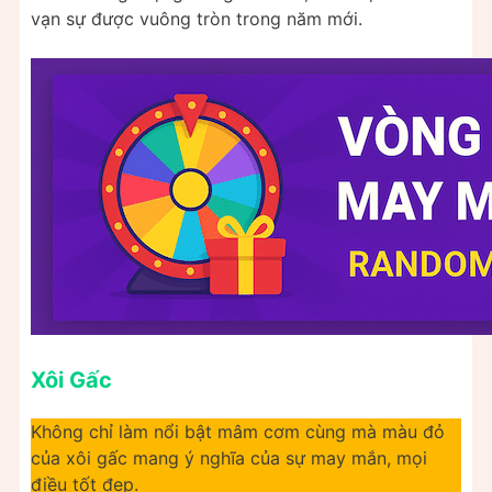
vạn sự được vuông tròn trong năm mới.
Xôi Gấc
Không chỉ làm nổi bật mâm cơm cùng mà màu đỏ
của xôi gấc mang ý nghĩa của sự may mắn, mọi
điều tốt đẹp.