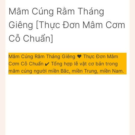
Mâm Cúng Rằm Tháng
Giêng [Thực Đơn Mâm Cơm
Cỗ Chuẩn]
Mâm Cúng Rằm Tháng Giêng ❤️ Thực Đơn Mâm
Cơm Cỗ Chuẩn ✔️ Tổng hợp lễ vật cơ bản trong
mâm cúng người miền Bắc, miền Trung, miền Nam.