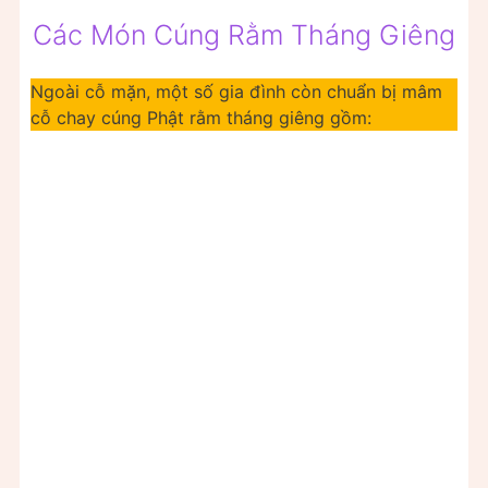
Các Món Cúng Rằm Tháng Giêng
Ngoài cỗ mặn, một số gia đình còn chuẩn bị mâm
cỗ chay cúng Phật rằm tháng giêng gồm: