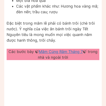
Một đĩa hoa quả
Các vật phẩm khác như: Hương hoa vàng mã;
đèn nến; trầu cau; rượu
Đặc biệt trong mâm lễ phải có bánh trôi (chè trôi
nước). Ý nghĩa của việc ăn bánh trôi ngày Tết
Nguyên tiêu là mong muốn mọi việc quanh năm
được hanh thông, trôi chảy.
Các bước bày 🍃
Mâm Cúng Rằm Tháng 7
🍃 trong
nhà và ngoài trời