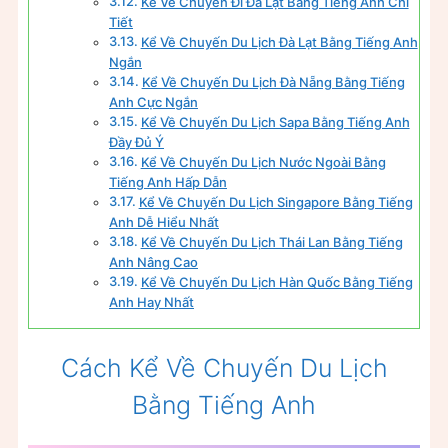
Kể Về Chuyến Đi Đà Lạt Bằng Tiếng Anh Chi
Tiết
Kể Về Chuyến Du Lịch Đà Lạt Bằng Tiếng Anh
Ngắn
Kể Về Chuyến Du Lịch Đà Nẵng Bằng Tiếng
Anh Cực Ngắn
Kể Về Chuyến Du Lịch Sapa Bằng Tiếng Anh
Đầy Đủ Ý
Kể Về Chuyến Du Lịch Nước Ngoài Bằng
Tiếng Anh Hấp Dẫn
Kể Về Chuyến Du Lịch Singapore Bằng Tiếng
Anh Dễ Hiểu Nhất
Kể Về Chuyến Du Lịch Thái Lan Bằng Tiếng
Anh Nâng Cao
Kể Về Chuyến Du Lịch Hàn Quốc Bằng Tiếng
Anh Hay Nhất
Cách Kể Về Chuyến Du Lịch
Bằng Tiếng Anh