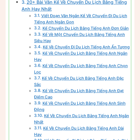
20+ Bài Văn Kể Về Chuyến Du Lịch Bằng Tiếng
Anh Hay Nhất
Viết Đoạn Văn Ngắn Kể Về Chuyến Đi Du Lịch
Tiếng Anh Ngắn Gọn
Kể Chuyến Du Lịch Bằng Tiếng Anh Đơn Giản
Kể Về Một Chuyến Du Lịch Bằng Tiếng Anh
Siêu Hay
Kể Về Chuyến Đi Du Lịch Tiếng Anh Ấn Tượng
Kể Về Chuyến Du Lịch Bằng Tiếng Anh Ngắn
Hay
Kể Về Chuyến Du Lịch Bằng Tiếng Anh Chọn
Lọc
Kể Về Chuyến Du Lịch Bằng Tiếng Anh Đặc
Sắc
Kể Về Chuyến Du Lịch Bằng Tiếng Anh Đạt
Điểm Cao
Kể Về Chuyến Du Lịch Bằng Tiếng Anh Sinh
Động
Kể Về Chuyến Du Lịch Bằng Tiếng Anh Ngắn
Nhất
Kể Về Chuyến Du Lịch Bằng Tiếng Anh Dài
Hay