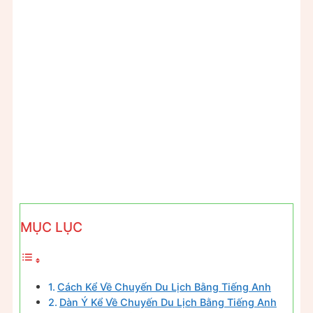
MỤC LỤC
Cách Kể Về Chuyến Du Lịch Bằng Tiếng Anh
Dàn Ý Kể Về Chuyến Du Lịch Bằng Tiếng Anh