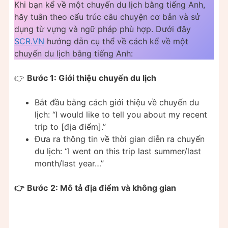
Khi bạn kể về một chuyến du lịch bằng tiếng Anh,
hãy tuân theo cấu trúc câu chuyện cơ bản và sử
dụng từ vựng và ngữ pháp phù hợp. Dưới đây
SCR.VN
hướng dẫn cụ thể về cách kể về một
chuyến du lịch bằng tiếng Anh:
👉
Bước 1: Giới thiệu chuyến du lịch
Bắt đầu bằng cách giới thiệu về chuyến du
lịch: “I would like to tell you about my recent
trip to [địa điểm].”
Đưa ra thông tin về thời gian diễn ra chuyến
du lịch: “I went on this trip last summer/last
month/last year…”
👉
Bước
2: Mô tả địa điểm và không gian