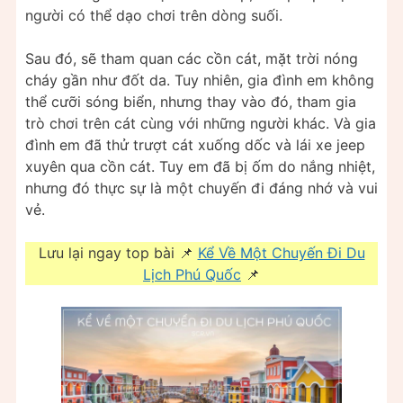
người có thể dạo chơi trên dòng suối.
Sau đó, sẽ tham quan các cồn cát, mặt trời nóng
cháy gần như đốt da. Tuy nhiên, gia đình em không
thể cưỡi sóng biển, nhưng thay vào đó, tham gia
trò chơi trên cát cùng với những người khác. Và gia
đình em đã thử trượt cát xuống dốc và lái xe jeep
xuyên qua cồn cát. Tuy em đã bị ốm do nắng nhiệt,
nhưng đó thực sự là một chuyến đi đáng nhớ và vui
vẻ.
Lưu lại ngay top bài 📌
Kể Về Một Chuyến Đi Du
Lịch Phú Quốc
📌