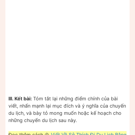
III. Kết bài:
Tóm tắt lại những điểm chính của bài
viết, nhấn mạnh lại mục đích và ý nghĩa của chuyến
du lịch, và bày tỏ mong muốn hoặc kế hoạch cho
những chuyến du lịch sau này.
Đọc thêm cách 🌼
Viết Về Sở Thích Đi Du Lịch Bằng