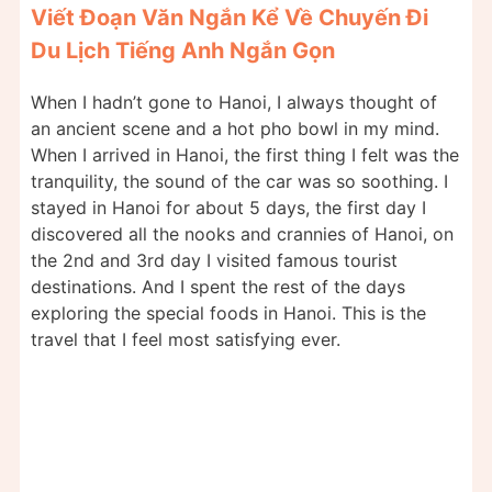
Viết Đoạn Văn Ngắn Kể Về Chuyến Đi
Du Lịch Tiếng Anh Ngắn Gọn
When I hadn’t gone to Hanoi, I always thought of
an ancient scene and a hot pho bowl in my mind.
When I arrived in Hanoi, the first thing I felt was the
tranquility, the sound of the car was so soothing. I
stayed in Hanoi for about 5 days, the first day I
discovered all the nooks and crannies of Hanoi, on
the 2nd and 3rd day I visited famous tourist
destinations. And I spent the rest of the days
exploring the special foods in Hanoi. This is the
travel that I feel most satisfying ever.