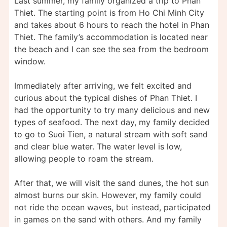
Last summer, my family organized a trip to Phan
Thiet. The starting point is from Ho Chi Minh City
and takes about 6 hours to reach the hotel in Phan
Thiet. The family’s accommodation is located near
the beach and I can see the sea from the bedroom
window.
Immediately after arriving, we felt excited and
curious about the typical dishes of Phan Thiet. I
had the opportunity to try many delicious and new
types of seafood. The next day, my family decided
to go to Suoi Tien, a natural stream with soft sand
and clear blue water. The water level is low,
allowing people to roam the stream.
After that, we will visit the sand dunes, the hot sun
almost burns our skin. However, my family could
not ride the ocean waves, but instead, participated
in games on the sand with others. And my family