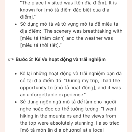
“The place I visited was [tên địa điểm]. It is
known for [mô tả điểm đặc biệt của địa
điểm].”
Sử dụng mô tả và từ vựng mô tả để miêu tả
địa điểm: “The scenery was breathtaking with
[miêu tả thảm cảnh] and the weather was
[miêu tả thời tiết].”
👉
Bước 3: Kể về hoạt động và trải nghiệm
Kể lại những hoạt động và trải nghiệm bạn đã
có tại địa điểm đó: “During my trip, I had the
opportunity to [mô tả hoạt động], and it was
an unforgettable experience.”
Sử dụng ngôn ngữ mô tả để làm cho người
nghe hoặc đọc có thể tưởng tượng: “I went
hiking in the mountains and the views from
the top were absolutely stunning. I also tried
[mô tả món ăn địa phương] at a local