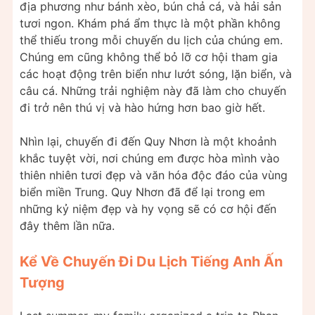
địa phương như bánh xèo, bún chả cá, và hải sản
tươi ngon. Khám phá ẩm thực là một phần không
thể thiếu trong mỗi chuyến du lịch của chúng em.
Chúng em cũng không thể bỏ lỡ cơ hội tham gia
các hoạt động trên biển như lướt sóng, lặn biển, và
câu cá. Những trải nghiệm này đã làm cho chuyến
đi trở nên thú vị và hào hứng hơn bao giờ hết.
Nhìn lại, chuyến đi đến Quy Nhơn là một khoảnh
khắc tuyệt vời, nơi chúng em được hòa mình vào
thiên nhiên tươi đẹp và văn hóa độc đáo của vùng
biển miền Trung. Quy Nhơn đã để lại trong em
những kỷ niệm đẹp và hy vọng sẽ có cơ hội đến
đây thêm lần nữa.
Kể Về Chuyến Đi Du Lịch Tiếng Anh Ấn
Tượng