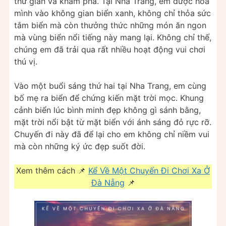
thư giãn và khám phá. Tại Nha Trang, em được hòa
mình vào không gian biển xanh, không chỉ thỏa sức
tắm biển mà còn thưởng thức những món ăn ngon
mà vùng biển nổi tiếng này mang lại. Không chỉ thế,
chúng em đã trải qua rất nhiều hoạt động vui chơi
thú vị.
Vào một buổi sáng thứ hai tại Nha Trang, em cùng
bố mẹ ra biển để chứng kiến mặt trời mọc. Khung
cảnh biển lúc bình minh đẹp không gì sánh bằng,
mặt trời nổi bật từ mặt biển với ánh sáng đỏ rực rỡ.
Chuyến đi này đã để lại cho em không chỉ niềm vui
mà còn những ký ức đẹp suốt đời.
Xem thêm cách 📌
Kể Về Một Chuyến Đi Chơi Xa Ở
Đà Nẵng
📌